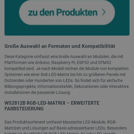
FUNKTIONALITÄT
Unbedingt erforderlich
Performance
Targeting
Funktionalität
Große Auswahl an Formaten und Kompatibilität
Unbedingt erforderliche Cookies ermöglichen
Diese Kategorie umfasst eine breite Auswahl an Modulen, die mit
wesentliche Kernfunktionen der Website wie die
Plattformen wie Arduino, Raspberry Pi, ESP32 und STM32
Benutzeranmeldung und die Kontoverwaltung.
Ohne die unbedingt erforderlichen Cookies kann
kompatibel sind. Je nach Modell reichen die Module von kompakten
die Website nicht ordnungsgemäß verwendet
Systemen wie einer 8x8-LED-Matrix bis hin zu größeren Panels mit
werden.
Dutzenden oder Hunderten von LEDs. So findet sich für einfache
Bildungsprojekte, Informationstafeln, Dekorationen oder interaktive
Anbieter
/
Name
Ab
Domäne
Installationen die passende Lösung.
VISITOR_PRIVACY_METADATA
YouTube
5 
WS2812B RGB-LED-MATRIX – ERWEITERTE
.youtube.com
FARBSTEUERUNG
Das Produktsortiment umfasst klassische LED-Module, RGB-
Matrizen und Lösungen auf Basis adressierbarer LEDs. Besonders