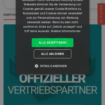
von jeher
verbessern. Durch die weitere Nutzung unserer
Webseite stimmen Sie der Verwendung von
FILTER
Cookies gemäß unserer Cookie-Richtlinie zu.
Nutzerdaten und Cookies können verarbeitet
EMPFOHLEN
und zur Personalisierung von Werbung
verwendet werden. Wenn du dem nicht
zustimmst, klicke auf „Details anzeigen“ und
triff deine Auswahl.
Weitere Informationen
ALLE AKZEPTIEREN
ALLE ABLEHNEN
DETAILS ANZEIGEN
UNBEDINGT ERFORDERLICH
PERFORMANCE
TARGETING