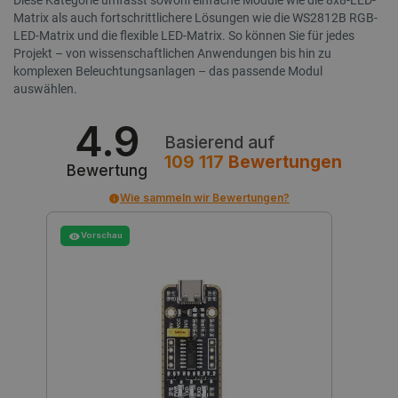
Diese Kategorie umfasst sowohl einfache Module wie die 8x8-LED-
Matrix als auch fortschrittlichere Lösungen wie die WS2812B RGB-
LED-Matrix und die flexible LED-Matrix. So können Sie für jedes
Projekt – von wissenschaftlichen Anwendungen bis hin zu
komplexen Beleuchtungsanlagen – das passende Modul
auswählen.
4.9
Basierend auf
109 117
Bewertungen
Bewertung
Wie sammeln wir Bewertungen?
_lb_ccc
.botland.de
Vorschau
Storage declaration