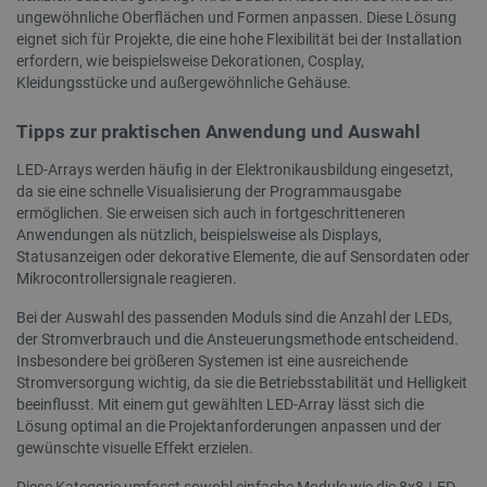
isListDisplay
botland.de
ungewöhnliche Oberflächen und Formen anpassen. Diese Lösung
eignet sich für Projekte, die eine hohe Flexibilität bei der Installation
erfordern, wie beispielsweise Dekorationen, Cosplay,
Kleidungsstücke und außergewöhnliche Gehäuse.
LaSID
Quality Unit
LLC
botland.de
Tipps zur praktischen Anwendung und Auswahl
LED-Arrays werden häufig in der Elektronikausbildung eingesetzt,
da sie eine schnelle Visualisierung der Programmausgabe
_smvs
.botland.de
59
ermöglichen. Sie erweisen sich auch in fortgeschritteneren
49
Anwendungen als nützlich, beispielsweise als Displays,
Statusanzeigen oder dekorative Elemente, die auf Sensordaten oder
Mikrocontrollersignale reagieren.
critCartData
botland.de
9
50
Bei der Auswahl des passenden Moduls sind die Anzahl der LEDs,
der Stromverbrauch und die Ansteuerungsmethode entscheidend.
Insbesondere bei größeren Systemen ist eine ausreichende
Stromversorgung wichtig, da sie die Betriebsstabilität und Helligkeit
beeinflusst. Mit einem gut gewählten LED-Array lässt sich die
Lösung optimal an die Projektanforderungen anpassen und der
gewünschte visuelle Effekt erzielen.
PHPSESSID
PHP.net
botland.de