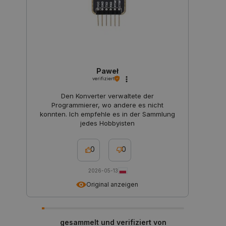
Name
Storage type
_uetvid
Lokaler Speicher
lastExternalReferrer
Lokaler Speicher
__ps_checkoutPayPalSdkInstance_storage__
Lokaler Speicher
lastExternalReferrerTime
Lokaler Speicher
Paweł
verifiziert
_uetsid_exp
Lokaler Speicher
Den Konverter verwaltete der
_gcl_ls
Lokaler Speicher
Programmierer, wo andere es nicht
lbx_ac_easystorage
Sitzungsspeicher
konnten. Ich empfehle es in der Sammlung
jedes Hobbyisten
_cltk
Sitzungsspeicher
_smvc
Lokaler Speicher
0
0
cartSkuToUrl
Lokaler Speicher
2026-05-13
_uetvid_exp
Lokaler Speicher
Original anzeigen
_uetsid
Lokaler Speicher
luigis.env.v2.159265-309907
Sitzungsspeicher
gesammelt und verifiziert von