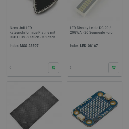
Neco Unit LED -
LED Display Leiste DC-20 /
katzenohrförmige Platine mit
20GWA - 20 Segmente - grün
RGB LEDs - 2 Stück - M5Stack
U163
Index:
MSS-23507
Index:
LED-08167
24h
24h