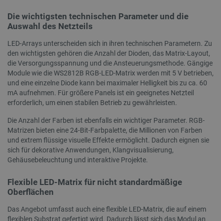
Die wichtigsten technischen Parameter und die
Auswahl des Netzteils
LED-Arrays unterscheiden sich in ihren technischen Parametern. Zu
den wichtigsten gehören die Anzahl der Dioden, das Matrix-Layout,
_lb
.botland.de
die Versorgungsspannung und die Ansteuerungsmethode. Gängige
Module wie die WS2812B RGB-LED-Matrix werden mit 5 V betrieben,
und eine einzelne Diode kann bei maximaler Helligkeit bis zu ca. 60
mA aufnehmen. Für größere Panels ist ein geeignetes Netzteil
erforderlich, um einen stabilen Betrieb zu gewährleisten.
Die Anzahl der Farben ist ebenfalls ein wichtiger Parameter. RGB-
Matrizen bieten eine 24-Bit-Farbpalette, die Millionen von Farben
und extrem flüssige visuelle Effekte ermöglicht. Dadurch eignen sie
CookieScriptConsent
CookieScript
2 
sich für dekorative Anwendungen, Klangvisualisierung,
botland.de
Gehäusebeleuchtung und interaktive Projekte.
Flexible LED-Matrix für nicht standardmäßige
Oberflächen
Das Angebot umfasst auch eine flexible LED-Matrix, die auf einem
flexiblen Substrat gefertigt wird. Dadurch lässt sich das Modul an