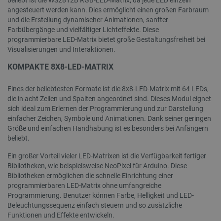
beliebt ist die WS2812B RGB-LED-Matrix, da jede LED einzeln
angesteuert werden kann. Dies ermöglicht einen großen Farbraum
und die Erstellung dynamischer Animationen, sanfter
Farbübergänge und vielfältiger Lichteffekte. Diese
programmierbare LED-Matrix bietet große Gestaltungsfreiheit bei
Visualisierungen und Interaktionen.
critAccountId
botland.de
9
41
KOMPAKTE 8X8-LED-MATRIX
Eines der beliebtesten Formate ist die 8x8-LED-Matrix mit 64 LEDs,
Datenschutzerklärung von Google
die in acht Zeilen und Spalten angeordnet sind. Dieses Modul eignet
sich ideal zum Erlernen der Programmierung und zur Darstellung
einfacher Zeichen, Symbole und Animationen. Dank seiner geringen
Größe und einfachen Handhabung ist es besonders bei Anfängern
beliebt.
PrestaShop-[abcdef0123456789]{32}
.botland.de
2 
Ein großer Vorteil vieler LED-Matrixen ist die Verfügbarkeit fertiger
Bibliotheken, wie beispielsweise NeoPixel für Arduino. Diese
Bibliotheken ermöglichen die schnelle Einrichtung einer
LaVisitorId_Ym90bGFuZC5sYWRlc2suY29tLw
.botland.de
programmierbaren LED-Matrix ohne umfangreiche
Programmierung. Benutzer können Farbe, Helligkeit und LED-
Beleuchtungssequenz einfach steuern und so zusätzliche
critData
botland.de
9
Funktionen und Effekte entwickeln.
46