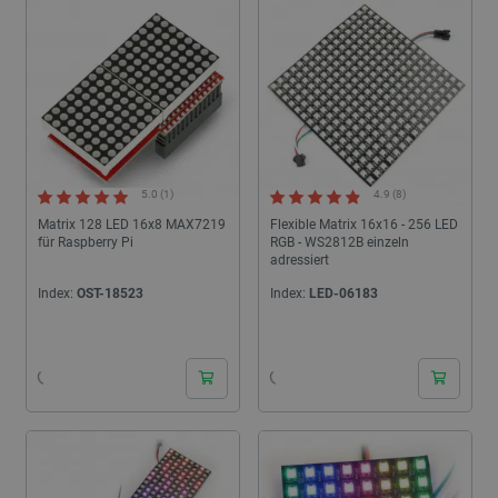
5.0 (1)
4.9 (8)
Matrix 128 LED 16x8 MAX7219
Flexible Matrix 16x16 - 256 LED
für Raspberry Pi
RGB - WS2812B einzeln
adressiert
Index:
OST-18523
Index:
LED-06183
24h
24h