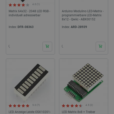
4.0 (1)
Matrix 64x32 - 2048 LED RGB -
Arduino Modulino LED-Matrix -
individuell adressierbar
programmierbare LED-Matrix
8x12 - Qwiic - ABX00152
Index:
DFR-08363
Index:
ARD-28939
24h
24h
5.0 (7)
4.5 (2)
LED Anzeige Leiste OSX10201-
LED Matrix 8x8 + Treiber