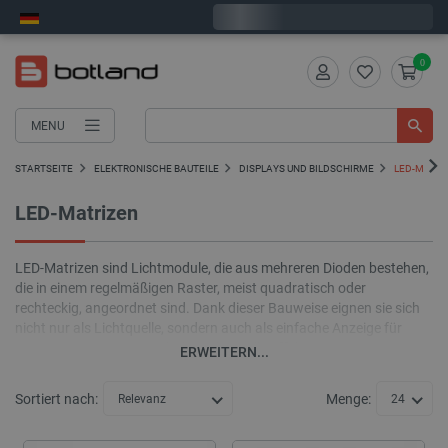
Wir verschicken am Montag
0
MENU
STARTSEITE
ELEKTRONISCHE BAUTEILE
DISPLAYS UND BILDSCHIRME
LED-MATRI
LED-Matrizen
LED-Matrizen sind Lichtmodule, die aus mehreren Dioden bestehen,
die in einem regelmäßigen Raster, meist quadratisch oder
rechteckig, angeordnet sind. Dank dieser Bauweise eignen sie sich
nicht nur als Lichtquelle, sondern auch als einfache Anzeige für
Animationen, Texte, Symbole und visuelle Effekte. LED-Matrizen
ERWEITERN...
finden sowohl in Hobbyprojekten als auch in komplexeren
elektronischen Systemen, Informationsinstallationen und
Sortiert nach:
Menge:
Relevanz
24
Lichtdekorationen Verwendung.