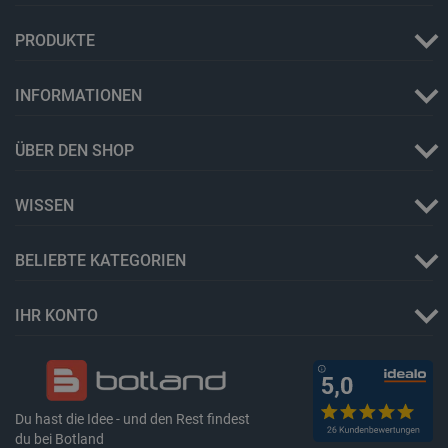
PRODUKTE
INFORMATIONEN
ÜBER DEN SHOP
Storage declaration
Name
Storage type
WISSEN
_uetvid
Lokaler Speicher
lastExternalReferrer
Lokaler Speicher
BELIEBTE KATEGORIEN
__ps_checkoutPayPalSdkInstance_storage__
Lokaler Speicher
lastExternalReferrerTime
Lokaler Speicher
IHR KONTO
_uetsid_exp
Lokaler Speicher
_gcl_ls
Lokaler Speicher
lbx_ac_easystorage
Sitzungsspeicher
_cltk
Sitzungsspeicher
Du hast die Idee - und den Rest findest
du bei Botland
_smvc
Lokaler Speicher