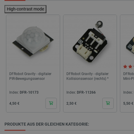
CookieScriptConsent
CookieScript
2 
botland.de
High-contrast mode
isListDisplay
botland.de
DFRobot Gravity - digitaler
DFRobot Gravity - digitaler
DFRobo
LaSID
Quality Unit
PIR-Bewegungssensor
Kollisionssensor (rechts) *
Mini-
LLC
botland.de
Index:
DFR-10173
Index:
DFR-11266
Index:
Cena
Cena
Cena
4,50 €
2,50 €
5,50 €
_smvs
.botland.de
59
49
PRODUKTE AUS DER GLEICHEN KATEGORIE:
critCartData
botland.de
9