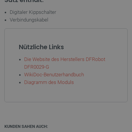
Digitaler Kippschalter
Verbindungskabel
LaVisitorId_Ym90bGFuZC5sYWRlc2suY29tLw
.botland.de
critData
botland.de
9
46
Nützliche Links
Die Website des Herstellers DFRobot
DFR0029-G
WikiDoc-Benutzerhandbuch
Diagramm des Moduls
_lb
.botland.de
KUNDEN SAHEN AUCH: