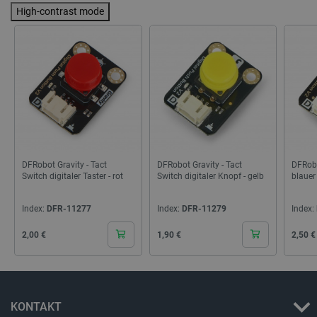
50
High-contrast mode
PHPSESSID
PHP.net
botland.de
DFRobot Gravity - Tact
DFRobot Gravity - Tact
DFRobo
Switch digitaler Taster - rot
Switch digitaler Knopf - gelb
blauer
Index:
DFR-11277
Index:
DFR-11279
Index:
Cena
Cena
Cena
2,00 €
1,90 €
2,50 €
_lb_ccc
.botland.de
KONTAKT