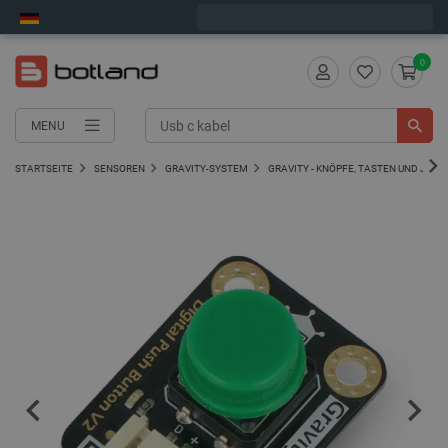
Bestelle in:
2
:
22
:
32
, und wir versenden heute!
0
MENU
STARTSEITE
SENSOREN
GRAVITY-SYSTEM
GRAVITY - KNÖPFE, TASTEN UND JOYS