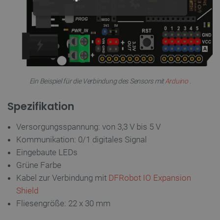
UNBEDINGT ERFORDERLICH
PERFORMANCE
TARGETING
Ein Beispiel für die Verbindung des Sensors mit
Arduino
.
FUNKTIONALITÄT
Spezifikation
Versorgungsspannung: von 3,3 V bis 5 V
Unbedingt erforderlich
Performance
Kommunikation: 0/1 digitales Signal
Targeting
Funktionalität
Eingebaute LEDs
Grüne Farbe
Unbedingt erforderliche Cookies ermöglichen
wesentliche Kernfunktionen der Website wie die
Kabel zur Verbindung mit
DFRobot IO Expansion
Benutzeranmeldung und die Kontoverwaltung.
Shield
Ohne die unbedingt erforderlichen Cookies kann
die Website nicht ordnungsgemäß verwendet
Fliesengröße: 22 x 30 mm
werden.