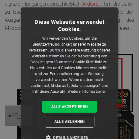
digitalen Eingängen, einschließlich
Arduino
. Um die Daten
zu lesen, reicht es aus, die Stromversorgung und den
Ausgangspin mit einem beliebigen Eingang des
Diese Webseite verwendet
Mikrocontrollers zu verbinden und seinen Status zu lesen.
Cookies.
Wir verwenden Cookies, um die
Benutzerfreundlichkeit unserer Website zu
verbessern. Durch die weitere Nutzung unserer
Webseite stimmen Sie der Verwendung von
Cookies gemäß unserer Cookie-Richtlinie zu.
Nutzerdaten und Cookies können verarbeitet
und zur Personalisierung von Werbung
verwendet werden. Wenn du dem nicht
zustimmst, klicke auf „Details anzeigen“ und
triff deine Auswahl.
Weitere Informationen
ALLE AKZEPTIEREN
ALLE ABLEHNEN
DETAILS ANZEIGEN