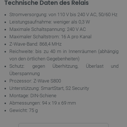
Technische Daten des Relais
Stromversorgung: von 110 V bis 240 V AC, 50/60 Hz
Leistungsaufnahme: weniger als 0,3 W
Maximale Schaltspannung: 240 V AC
Maximaler Schaltstrom: 16 A pro Kanal
Z-Wave-Band: 868,4 MHz
Reichweite: bis zu 40 m in Innenräumen (abhängig
von den örtlichen Gegebenheiten)
_lb_ccc
.botland.de
Schutz: gegen Überhitzung, Überlast und
Überspannung
Prozessor: Z-Wave S800
Unterstützung: SmartStart, S2 Security
Montage: DIN-Schiene
Abmessungen: 94 x 19 x 69 mm
Gewicht: 75 g
Storage declaration
Name
Storage type