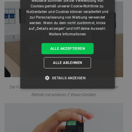
Webseite stimmen Sie der Verwendung von
Cookies gemäß unserer Cookie-Richtlinie zu.
Nutzerdaten und Cookies können verarbeitet und
zur Personalisierung von Werbung verwendet
werden. Wenn du dem nicht zustimmst, klicke
auf „Details anzeigen“ und triff deine Auswahl.
Weitere Informationen
ALLE AKZEPTIEREN
ALLE ABLEHNEN
DETAILS ANZEIGEN
Die Funktion "Smart Scenes" ermöglicht den synchronisierten
UNBEDINGT ERFORDERLICH
Betrieb mit anderen Z-Wave-Geräten.
PERFORMANCE
TARGETING