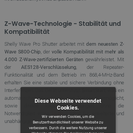
Z-Wave-Technologie - Stabilität und
Kompatibilität
Shelly Wave Pro Shutter arbeitet mit
dem neuesten Z-
Wave S800-Chip
, der
volle Kompatibilität mit mehr als
4.000 Z-Wave-zertifizierten Geräten
gewährleistet. Mit
der
AES128-Verschlüsselung
, der Repeater-
Funktionalität und dem Betrieb im 868,4-MHz-Band
erhalten Sie eine stabile und sichere Verbindung ohne
Interferenzen. Das Gerät unterstützt
SmartStart
, was ein
automatisches Hinzufügen zum Netzwerk ermöglicht,
Diese Webseite verwendet
sowie direkte lokale Verbindungen ohne die
Cookies.
Notwendigkeit eines
Hubs
- ideal für erweiterte und
Wir verwenden Cookies, um die
unabhängige Systeme.
Benutzerfreundlichkeit unserer Website zu
verbessern. Durch die weitere Nutzung unserer