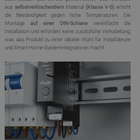
aus
selbstverlöschendem
Material
(Klasse V-0)
erhöht
die Beständigkeit gegen hohe Temperaturen. Die
Montage
auf einer DIN-Schiene
vereinfacht die
_lb
.botland.de
Installation und erfordert keine zusätzliche Verkabelung,
was das Produkt zu einer idealen Wahl für Installateure
und Smart Home-Systemintegratoren macht.
CookieScriptConsent
CookieScript
2
botland.de
isListDisplay
botland.de