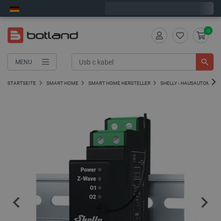
Wir verschicken am Montag
0
MENU
STARTSEITE
SMART HOME
SMART HOME HERSTELLER
SHELLY - HAUSAUTOMATI