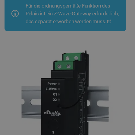
Für die ordnungsgemäße Funktion des
Relais ist ein Z-Wave-Gateway erforderlich,
das separat erworben werden muss.