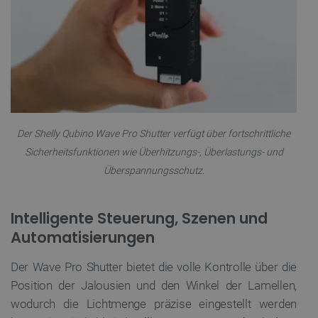
FUNKTIONALITÄT
Unbedingt erforderlich
Performance
Targeting
Funktionalität
Unbedingt erforderliche Cookies ermöglichen
wesentliche Kernfunktionen der Website wie die
Der Shelly Qubino Wave Pro Shutter verfügt über fortschrittliche
Benutzeranmeldung und die Kontoverwaltung. Ohne
die unbedingt erforderlichen Cookies kann die
Sicherheitsfunktionen wie Überhitzungs-, Überlastungs- und
Website nicht ordnungsgemäß verwendet werden.
Überspannungsschutz.
Anbieter
/
Name
Ab
Domäne
Intelligente Steuerung, Szenen und
VISITOR_PRIVACY_METADATA
YouTube
5
.youtube.com
Automatisierungen
Der Wave Pro Shutter bietet die volle Kontrolle über die
Position der Jalousien und den Winkel der Lamellen,
wodurch die Lichtmenge präzise eingestellt werden