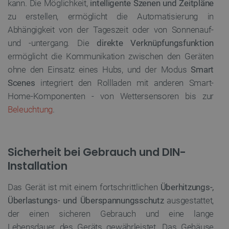
kann. Die Möglichkeit,
intelligente Szenen und Zeitpläne
zu erstellen, ermöglicht die Automatisierung in
Abhängigkeit von der Tageszeit oder von Sonnenauf-
critAccountId
botland.de
9
und -untergang. Die
direkte Verknüpfungsfunktion
41
ermöglicht die Kommunikation zwischen den Geräten
ohne den Einsatz eines Hubs, und der Modus
Smart
Scenes
integriert den Rollladen mit anderen Smart-
Datenschutzerklärung von Google
Home-Komponenten - von Wettersensoren bis zur
Beleuchtung
.
PrestaShop-[abcdef0123456789]{32}
.botland.de
2
Sicherheit bei Gebrauch und DIN-
Installation
LaVisitorId_Ym90bGFuZC5sYWRlc2suY29tLw
.botland.de
Das Gerät ist mit einem fortschrittlichen
Überhitzungs-,
Überlastungs- und Überspannungsschutz
ausgestattet,
critData
botland.de
9
46
der einen sicheren Gebrauch und eine lange
Lebensdauer des Geräts gewährleistet. Das Gehäuse