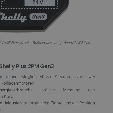
V WiFi Fensterrelais / Rollladensteuerung - Android / iOS App.
helly Plus 2PM Gen3
mkreisen
: Möglichkeit zur Steuerung von zwei
 Rollladenmotoren
gieverbrauchs
: präzise Messung des
em Kanal
d Jalousien
: automatische Einstellung der Position
en