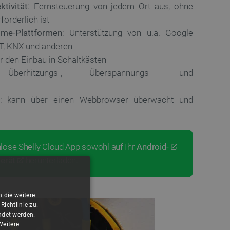
tivität
: Fernsteuerung von jedem Ort aus, ohne
forderlich ist
ome-Plattformen
: Unterstützung von u.a. Google
, KNX und anderen
für den Einbau in Schaltkästen
berhitzungs-, Überspannungs- und
: kann über einen Webbrowser überwacht und
nlose Shelly Cloud App sowohl auf Ihr
Android-
erät
herunterladen.
 die weitere
ichtlinie zu.
ndet werden.
Weitere