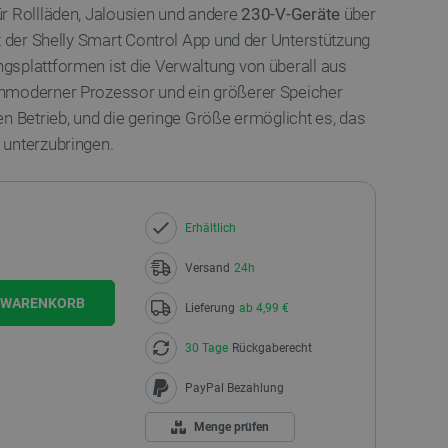
r Rollläden, Jalousien und andere
230-V-Geräte
über
t der Shelly Smart Control App und der Unterstützung
splattformen ist die Verwaltung von überall aus
hmoderner Prozessor und ein größerer Speicher
n Betrieb, und die geringe Größe ermöglicht es, das
unterzubringen.
Erhältlich
Versand
24h
N WARENKORB
Lieferung
ab 4,99 €
30 Tage
Rückgaberecht
PayPal Bezahlung
Menge prüfen