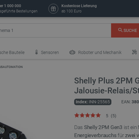
er 1 000 000
Kostenlose Lieferung
sgeführte Bestellungen
ab 100 Euro
SUCHE
sche Bauteile
Sensoren
Roboter und Mechanik
AUSAUTOMATION
Shelly Plus 2PM G
Jalousie-Relais/S
Index:
INN-25565
EAN:
380
5
(
5
)
Das
Shelly 2PM Gen3
ist ein
Energieverbrauchs
für
zwei 