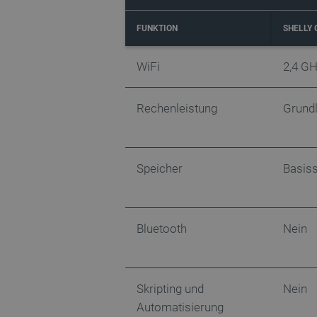
LaSID
FUNKTION
SHELLY 
_smvs
WiFi
2,4 GH
critCartData
Rechenleistung
Grund
PHPSESSID
Speicher
Basiss
_lb_ccc
Bluetooth
Nein
Storage declaration
Skripting und
Nein
Name
Automatisierung