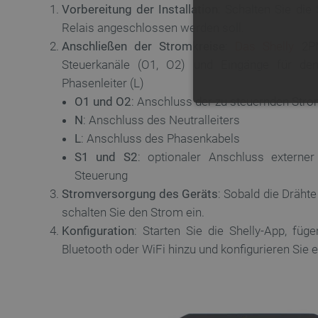
Vorbereitung der Installation
: Schalten Sie die
Relais angeschlossen werden soll.
Anschließen der Stromkreise
:
Das Shelly
2PM
Steuerkanäle (O1, O2) und Eingänge für den 
Phasenleiter (L)
O1 und O2
: Anschluss der zu steuernden Stro
UNBEDING
N
: Anschluss des Neutralleiters
L
: Anschluss des Phasenkabels
S1 und S2
: optionaler Anschluss externer
Steuerung
Stromversorgung des Geräts
: Sobald die Dräht
Unbedingt erforderliche Coo
schalten Sie den Strom ein.
die unbedingt erforderliche
Konfiguration
: Starten Sie die Shelly-App, füg
Name
Bluetooth oder WiFi hinzu und konfigurieren Sie
VISITOR_PRIVACY_METAD