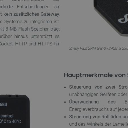
dierte Entscheidungen zur
t kein zusätzliches Gateway
,
 Systeme zu integrieren ist.
it 8 MB Flash-Speicher trägt
rüber hinaus unterstützt es
Socket, HTTP und HTTPS für
Shelly Plus 2PM Gen3 - 2-Kanal 230 
Hauptmerkmale von S
Steuerung von zwei Stro
unabhängigen Geräten oder
Überwachung des Ener
Energieverbrauchs auf jed
Steuerung von Rollläden un
und des Winkels der Lamell