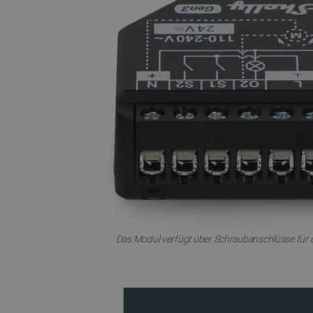
critAccountId
PrestaShop-[abcdef0123456
LaVisitorId_Ym90bGFuZC5
critData
_lb
CookieScriptConsent
Das Modul verfügt über Schraubanschlüsse für 
isListDisplay