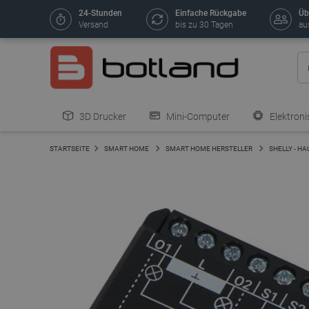
24-Stunden
Einfache Rückgabe
Üb
Versand
bis zu 30 Tagen
au
3D Drucker
Mini-Computer
Elektroni
STARTSEITE
SMART HOME
SMART HOME HERSTELLER
SHELLY - H