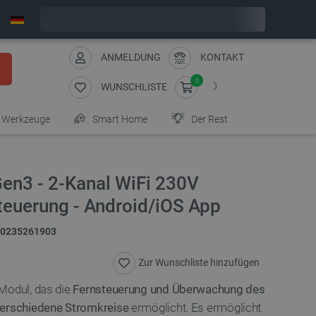
Bestelle in:
7
:
55
:
00
, und wir versenden heute!
ANMELDUNG
KONTAKT
0
WUNSCHLISTE
Werkzeuge
Smart Home
Der Rest
en3 - 2-Kanal WiFi 230V
teuerung - Android/iOS App
0235261903
Zur Wunschliste hinzufügen
 Modul, das die
Fernsteuerung und Überwachung des
verschiedene Stromkreise
ermöglicht. Es ermöglicht