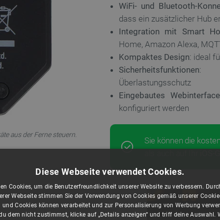
WiFi- und Bluetooth-Konnek
dass ein zusätzlicher Hub er
Integration mit Smart H
Home, Amazon Alexa, MQTT
Kompaktes Design
: ideal 
Sicherheitsfunktionen
: Ü
Überlastungsschutz
Eingebautes Webinterface
konfiguriert werden
te aus der Ferne steuern.
Sie können die koste
als auch auf Ihr
iOS-G
Diese Webseite verwendet Cookies.
en Cookies, um die Benutzerfreundlichkeit unserer Website zu verbessern. Durch
rer Webseite stimmen Sie der Verwendung von Cookies gemäß unserer Cookie-R
 und Cookies können verarbeitet und zur Personalisierung von Werbung verwe
u dem nicht zustimmst, klicke auf „Details anzeigen“ und triff deine Auswahl.