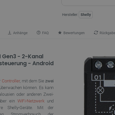
Hersteller:
Shelly
Anhänge
FAQ
Bewertungen
Rückgabe
M Gen3 - 2-Kanal
ensteuerung - Android
r
Controller
, mit dem Sie
zwei
d überwachen können. Es kann
alousien oder anderen Zwei-
 über ein
WiFi-Netzwerk
und
re Shelly-Geräte. Mit der
 Stromverbrauch der