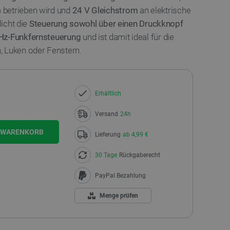
m
betrieben wird und
24 V Gleichstrom
an elektrische
licht die
Steuerung sowohl über einen Druckknopf
MHz-Funkfernsteuerung
und ist damit ideal für die
, Luken oder Fenstern.
Erhältlich
Versand
24h
N WARENKORB
Lieferung
ab 4,99 €
30 Tage
Rückgaberecht
PayPal Bezahlung
Menge prüfen