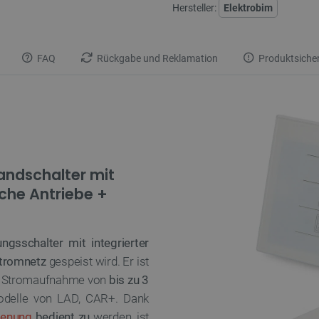
Hersteller:
Elektrobim
FAQ
Rückgabe und Reklamation
Produktsicher
andschalter mit
che Antriebe +
ungsschalter mit integrierter
tromnetz
gespeist wird. Er ist
r Stromaufnahme von
bis zu 3
Modelle von LAD, CAR+. Dank
ienung
bedient zu
werden, ist