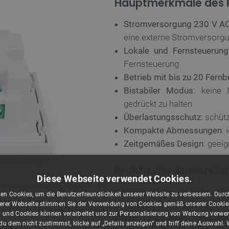
Hauptmerkmale des 
Stromversorgung 230 V AC
eine externe Stromversorgu
Lokale und Fernsteuerung
Fernsteuerung
Betrieb mit bis zu 20 Fern
Bistabiler Modus
: keine 
gedrückt zu halten
Überlastungsschutz
: schüt
Kompakte Abmessungen
:
Zeitgemäßes Design
: geei
Praktische Anwendu
Diese Webseite verwendet Cookies.
t einer Stromaufnahme von bis zu 3 A
STE-03 ist die perfekte Lö
en Cookies, um die Benutzerfreundlichkeit unserer Website zu verbessern. Durch
ermöglicht die
Steuerung von
rer Webseite stimmen Sie der Verwendung von Cookies gemäß unserer Cookie-R
 und Cookies können verarbeitet und zur Personalisierung von Werbung verwe
Luken oder andere beweglich
u dem nicht zustimmst, klicke auf „Details anzeigen“ und triff deine Auswahl.