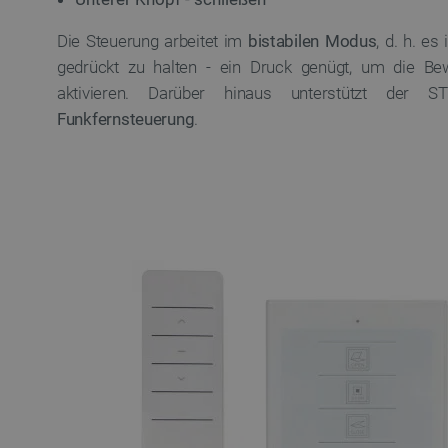
critAccountId
Die Steuerung arbeitet im
bistabilen Modus
, d. h. es
gedrückt zu halten - ein Druck genügt, um die Be
aktivieren. Darüber hinaus unterstützt der 
PrestaShop-[abcdef0123456
Funkfernsteuerung
.
LaVisitorId_Ym90bGFuZC5
critData
_lb
CookieScriptConsent
isListDisplay