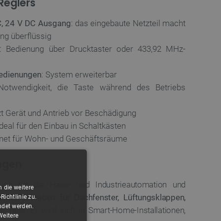
Reglers
, 24 V DC Ausgang
: das eingebaute Netzteil macht
ng überflüssig
: Bedienung über Drucktaster oder 433,92 MHz-
bedienungen
: System erweiterbar
Notwendigkeit, die Taste während des Betriebs
zt Gerät und Antrieb vor Beschädigung
 ideal für den Einbau in Schaltkästen
gnet für Wohn- und Geschäftsräume
ngen
sung für die Haus- und Industrieautomation und
 die weitere
 Stellantrieben für Dachfenster, Lüftungsklappen,
ichtlinie zu.
ndet werden.
e Teile
. Er wird sich in Smart-Home-Installationen,
Weitere