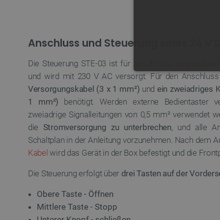
Anschluss und Steuerung eines 24 V 
Die Steuerung STE-03 ist für den Einbau in eine Sta
und wird mit 230 V AC versorgt. Für den Anschlus
UNBEDING
Versorgungskabel (3 x 1 mm²)
und
ein zweiadriges K
1 mm²)
benötigt. Werden externe Bedientaster v
zweiadrige Signalleitungen von 0,5 mm² verwendet wer
die
Stromversorgung zu unterbrechen
, und alle 
Schaltplan in der Anleitung vorzunehmen. Nach dem A
Unbedingt erforderliche Coo
die unbedingt erforderliche
Kabel
wird das Gerät in der Box befestigt und die Front
Name
Die Steuerung erfolgt über
drei Tasten auf der Vorders
VISITOR_PRIVACY_METAD
Obere Taste - Öffnen
Mittlere Taste - Stopp
Unterer Knopf - schließen