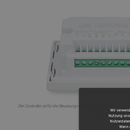
Der Controller ist für die Steuerung von 24 V DC Stellantrieben mi
Wir verwend
ausgelegt.
Nutzung unse
Nutzerdaten
Wenn d