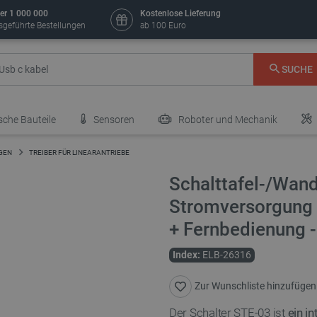
er 1 000 000
Kostenlose Lieferung
sgeführte Bestellungen
ab 100 Euro
SUCHE
sche Bauteile
Sensoren
Roboter und Mechanik
GEN
TREIBER FÜR LINEARANTRIEBE
Schalttafel-/Wan
Stromversorgung f
+ Fernbedienung 
Index:
ELB-26316
Zur Wunschliste hinzufügen
Der Schalter STE-03 ist
ein i