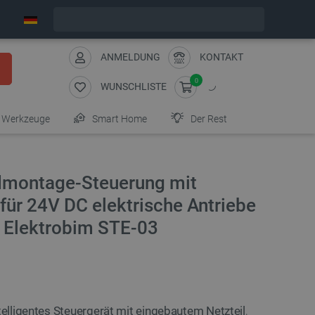
Wir verschicken am Freitag
ANMELDUNG
KONTAKT
0
WUNSCHLISTE
Werkzeuge
Smart Home
Der Rest
dmontage-Steuerung mit
ür 24V DC elektrische Antriebe
- Elektrobim STE-03
ntelligentes Steuergerät mit eingebautem Netzteil
,