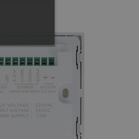
striegebäuden bewähren.
FUNKTIONALITÄT
 die Kontoverwaltung. Ohne
 der Einwilligungs- und
rs für ihre Interaktion mit
die Einwilligung des
e Datenschutzrichtlinien
en, dass ihre Präferenzen in
n.