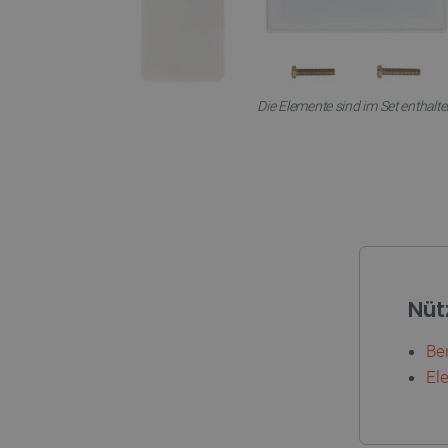
LaSID
_smvs
Die Elemente sind im Set enthalte
critCartData
PHPSESSID
Nüt
_lb_ccc
Be
Ele
Storage declaration
Name