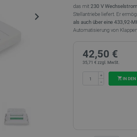
das mit
230 V Wechselstro
Stellantriebe liefert. Er ermög
als auch über eine 433,92-
Automatisierung von Klappen
42,50 €
35,71 € zzgl. MwSt.
+
IN DE
−