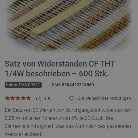
Satz von Widerständen CF THT
1/4W beschrieben – 600 Stk.
Index:
PAS-09911
EAN:
5904422314569
Zur Wunschliste hinzufügen
(
7
)
4.8
Ein Satz
von 30 Werten von Durchgangslochwiderständen
0,25
W mit einer Toleranz von 5%, je 20 Stück. Die
Elemente sind signiert, was das Auffinden des passenden
Werts erleichtert.