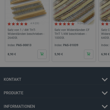
botland.de
_smvs
.botland.de
59
49
4.9 (23)
5 (28)
Satz von 1 / 4W THT-
Satz von Widerständen CF
Satz 
Widerständen beschrieben -
THT 1/4W beschrieben -
Widers
2640St.
1000St.
640St.
critCartData
botland.de
9
50
Index:
PAS-00813
Index:
PAS-01039
Index:
Cena
Cena
Cena
8,90 €
5,90 €
6,90 €
KONTAKT
PHPSESSID
PHP.net
botland.de
PRODUKTE
INFORMATIONEN