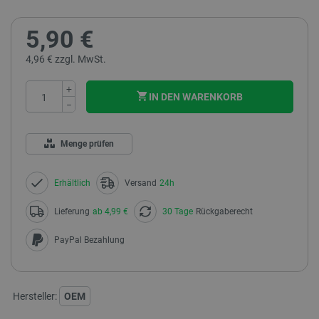
5,90 €
4,96 € zzgl. MwSt.
+
IN DEN WARENKORB
−
Menge prüfen
Erhältlich
Versand
24h
Lieferung
ab 4,99 €
30 Tage
Rückgaberecht
PayPal Bezahlung
Hersteller:
OEM