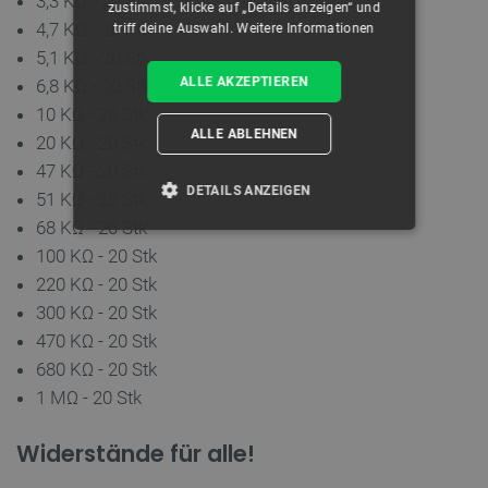
3,3 KΩ - 20 Stk
zustimmst, klicke auf „Details anzeigen“ und
4,7 KΩ - 20 Stk
triff deine Auswahl.
Weitere Informationen
5,1 KΩ - 20 Stk
ALLE AKZEPTIEREN
6,8 KΩ - 20 Stk
10 KΩ - 20 Stk
ALLE ABLEHNEN
20 KΩ - 20 Stk
47 KΩ - 20 Stk
DETAILS ANZEIGEN
51 KΩ - 20 Stk
68 KΩ - 20 Stk
UNBEDINGT ERFORDERLICH
100 KΩ - 20 Stk
220 KΩ - 20 Stk
PERFORMANCE
300 KΩ - 20 Stk
470 KΩ - 20 Stk
TARGETING
680 KΩ - 20 Stk
FUNKTIONALITÄT
1 MΩ - 20 Stk
Widerstände für alle!