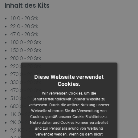
Inhalt des Kits
10 Ω - 20 Stk
22 Ω - 20 Stk
47 Ω - 20 Stk
100 Ω - 20 Stk
150 Ω - 20 Stk
200 Ω - 20 Stk
220 Ω - 20 Stk
270 Ω - 20 Stk
Diese Webseite verwendet
330 Ω - 20 Stk
Cookies.
470 Ω - 20 Stk
Wir verwenden Cookies, um die
510 Ω - 20 Stk
Benutzerfreundlichkeit unserer Website zu
verbessern. Durch die weitere Nutzung unserer
680 Ω - 20 Stk
Webseite stimmen Sie der Verwendung von
1K Ω - 20 Stk
Cookies gemäß unserer Cookie-Richtlinie zu.
2K Ω - 20 Stk
Nutzerdaten und Cookies können verarbeitet
und zur Personalisierung von Werbung
2,2 KΩ - 20 Stk
verwendet werden. Wenn du dem nicht