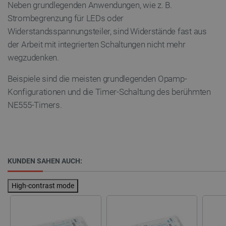
critAccountId
botland.de
9
Neben grundlegenden Anwendungen, wie z. B.
41
Strombegrenzung für LEDs oder
Widerstandsspannungsteiler, sind Widerstände fast aus
Datenschutzerklärung von Google
der Arbeit mit integrierten Schaltungen nicht mehr
wegzudenken.
Beispiele sind die meisten grundlegenden Opamp-
PrestaShop-[abcdef0123456789]{32}
.botland.de
2 
Konfigurationen und die Timer-Schaltung des berühmten
NE555-Timers.
LaVisitorId_Ym90bGFuZC5sYWRlc2suY29tLw
.botland.de
critData
botland.de
9
KUNDEN SAHEN AUCH:
46
High-contrast mode