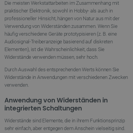
Unbedingt erforderlich
Performance
Die meisten Werkstattarbeiten im Zusammenhang mit
praktischer Elektronik, sowohl in Hobby- als auch in
Targeting
Funktionalität
professioneller Hinsicht, hängen von Natur aus mit der
Unbedingt erforderliche Cookies ermöglichen
Verwendung von Widerständen zusammen. Wenn Sie
wesentliche Kernfunktionen der Website wie die
Benutzeranmeldung und die Kontoverwaltung.
häufig verschiedene Geräte prototypisieren (z. B. eine
Ohne die unbedingt erforderlichen Cookies kann
die Website nicht ordnungsgemäß verwendet
Audiosignal-Treiberanzeige basierend auf diskreten
werden.
Elementen), ist die Wahrscheinlichkeit, dass Sie
Anbieter
/
Widerstände verwenden müssen, sehr hoch.
Name
Ab
Domäne
VISITOR_PRIVACY_METADATA
YouTube
5 
Durch Auswahl des entsprechenden Werts können Sie
.youtube.com
Widerstände in Anwendungen mit verschiedenen Zwecken
verwenden.
Anwendung von Widerständen in
integrierten Schaltungen
Widerstände sind Elemente, die in ihrem Funktionsprinzip
sehr einfach, aber entgegen dem Anschein vielseitig sind.