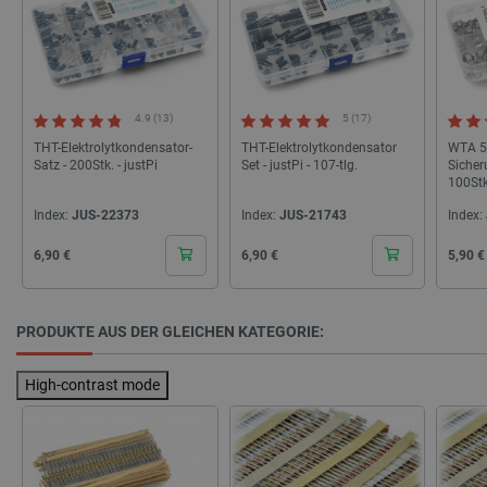
_lb
.botland.de
4.9 (13)
5 (17)
THT-Elektrolytkondensator-
THT-Elektrolytkondensator
WTA 
Satz - 200Stk. - justPi
Set - justPi - 107-tlg.
Sicher
100Stk.
CookieScriptConsent
CookieScript
2 
Index:
JUS-22373
Index:
JUS-21743
Index:
botland.de
Cena
Cena
Cena
6,90 €
6,90 €
5,90 €
PRODUKTE AUS DER GLEICHEN KATEGORIE:
isListDisplay
botland.de
High-contrast mode
LaSID
Quality Unit
LLC