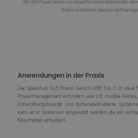
Der Soft Power Switch von SparkFun ist ein Netzschalter, der
critAccountId
Tasters funktioniert, aber per Software ge
PrestaShop-[abcdef0123456
LaVisitorId_Ym90bGFuZC5
critData
Anwendungen in der Praxis
_lb
Der SparkFun Soft Power Switch USB Typ C ist ideal fü
Powermanagement erfordern, wie z.B. mobile Geräte, I
Entwicklungsboards und batteriebetriebene Systeme.
CookieScriptConsent
kann er in Systemen eingesetzt werden, die ein einfa
Einschalten erfordern.
isListDisplay