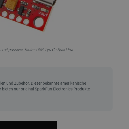
 mit passiver Taste - USB Typ C - SparkFun.