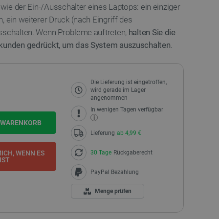
 wie der Ein-/Ausschalter eines Laptops: ein einziger
, ein weiterer Druck (nach Eingriff des
usschalten. Wenn Probleme auftreten,
halten Sie die
Sekunden gedrückt, um das System auszuschalten
.
Die Lieferung ist eingetroffen,
wird gerade im Lager
angenommen
In wenigen Tagen verfügbar
i
N WARENKORB
Lieferung
ab 4,99 €
30 Tage
Rückgaberecht
ICH, WENN ES
IST
PayPal Bezahlung
Menge prüfen