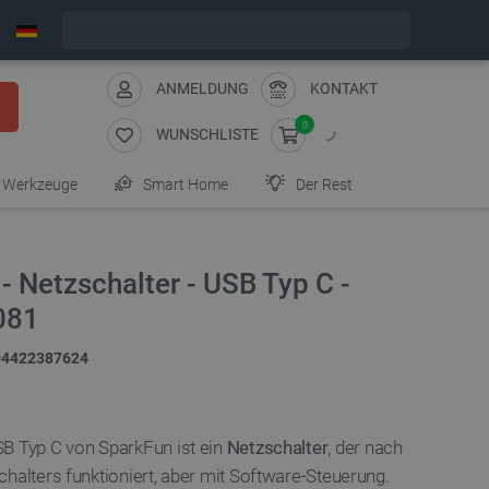
Bestelle in:
9
:
41
:
37
, und wir versenden heute!
ANMELDUNG
KONTAKT
0
WUNSCHLISTE
Werkzeuge
Smart Home
Der Rest
- Netzschalter - USB Typ C -
081
04422387624
B Typ C von SparkFun ist ein
Netzschalter
, der nach
halters funktioniert, aber mit Software-Steuerung.