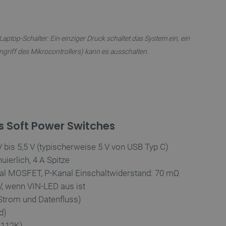
erkäufe in Google Analytics
rmationen zu verfolgen.
Benutzersitzungsstatus über
 Laptop-Schalter: Ein einziger Druck schaltet das System ein, ein
ngriff des Mikrocontrollers) kann es ausschalten.
icherzustellen, dass sich
t ändert, wenn der Benutzer
s navigiert oder wenn er
kkehrt.
ert wird, die auf der PHP-
lgemeine Kennung, die zum
ablen verwendet wird.
ne zufällig generierte
wendet wird, kann für die
s Soft Power Switches
iel ist jedoch die
r einen Benutzer zwischen
bis 5,5 V (typischerweise 5 V von USB Typ C)
ligung des Nutzers zur
ierlich, 4 A Spitze
bsite zu speichern und die
gen zu gewährleisten, um
l MOSFET, P-Kanal Einschaltwiderstand: 70 mΩ
tegorien von Cookies zu
V, wenn VIN-LED aus ist
Strom und Datenfluss)
d)
Beschreibung
2112K)