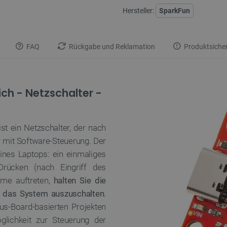
Hersteller:
SparkFun
FAQ
Rückgabe und Reklamation
Produktsicher
ch - Netzschalter -
st ein Netzschalter, der nach
r mit Software-Steuerung. Der
eines Laptops: ein einmaliges
Drücken (nach Eingriff des
eme auftreten,
halten Sie die
m das System auszuschalten
.
lus-Board-basierten Projekten
lichkeit zur Steuerung der