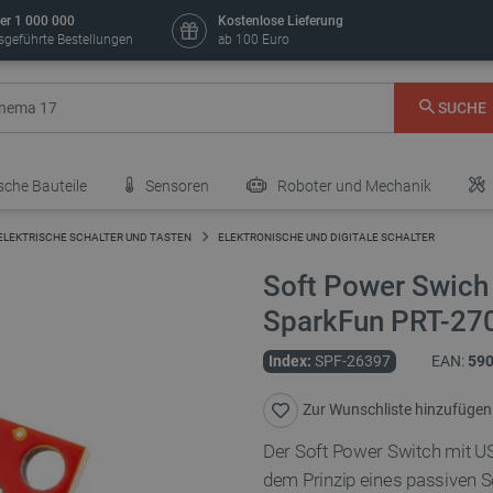
er 1 000 000
Kostenlose Lieferung
sgeführte Bestellungen
ab 100 Euro
SUCHE
sche Bauteile
Sensoren
Roboter und Mechanik
ELEKTRISCHE SCHALTER UND TASTEN
ELEKTRONISCHE UND DIGITALE SCHALTER
Soft Power Swich 
SparkFun PRT-27
Index:
SPF-26397
EAN:
59
Zur Wunschliste hinzufügen
Der Soft Power Switch mit US
dem Prinzip eines passiven Sc