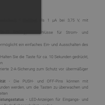
verbrauch
- weniger als 1 µA bei 3,75 V, mit
wei USB-Typ-C-Anschlüsse für Strom- und
FUNKTIONALITÄT
ermöglicht ein einfaches Ein- und Ausschalten des
 Halten Sie die Taste für ca. 10 Sekunden gedrückt,
en
 die Kontoverwaltung. Ohne
grierte 2-A-Sicherung zum Schutz vor übermäßiger
ität
- Die PUSH- und OFF-Pins können mit
nden werden, um die Tasten zu überwachen und
 der Einwilligungs- und
rs für ihre Interaktion mit
eiten
die Einwilligung des
e Datenschutzrichtlinien
stungsstatus
- LED-Anzeigen für Eingangs- und
en, dass ihre Präferenzen in
n.