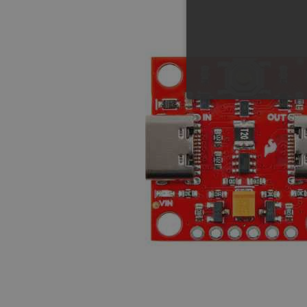
UNBEDING
Unbedingt erforderliche Coo
die unbedingt erforderliche
Name
VISITOR_PRIVACY_METAD