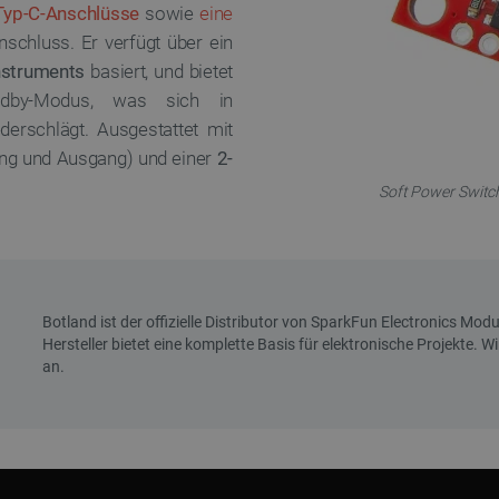
Typ-C-Anschlüsse
sowie
eine
nschluss. Er verfügt über ein
nstruments
basiert, und bietet
ndby-Modus, was sich in
derschlägt. Ausgestattet mit
ng und Ausgang) und einer
2-
Soft Power Switch