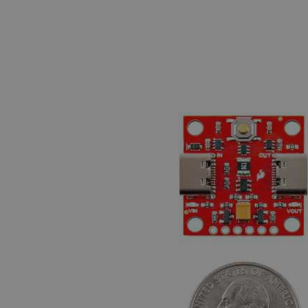
LaSID
_smvs
critCartData
PHPSESSID
_lb_ccc
Storage declaration
Name