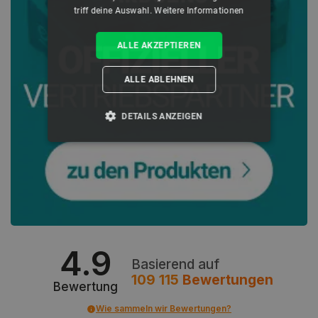
triff deine Auswahl.
Weitere Informationen
ALLE AKZEPTIEREN
ALLE ABLEHNEN
DETAILS ANZEIGEN
UNBEDINGT ERFORDERLICH
PERFORMANCE
TARGETING
4.9
FUNKTIONALITÄT
Basierend auf
109 115
Bewertungen
Bewertung
Wie sammeln wir Bewertungen?
Unbedingt erforderlich
Performance