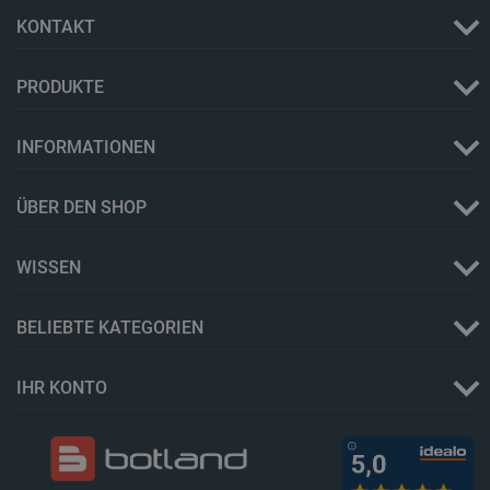
KONTAKT
PRODUKTE
_lb
.botland.de
INFORMATIONEN
ÜBER DEN SHOP
WISSEN
CookieScriptConsent
CookieScript
2 
botland.de
BELIEBTE KATEGORIEN
IHR KONTO
isListDisplay
botland.de