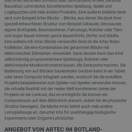
Das Artec-Sortiment umfasst über zehntausend Artikel, darunter
Bausätze, Lernroboter, künstlerisches Spielzeug, Spiele und
Logikpuzzles und viele andere Produkte. Eine äußerst beliebte Serie
sind zum Beispiel Artec Blocks – Blöcke, aus denen Sie dank ihrer
speziell entworfenen Struktur zum Beispiel Gebäude, Dinosaurier,
eigene Brettspiele, Baumaschinen, Fahrzeuge, Roboter oder Tiere
und sogar bauen können ganze Bauernhöfe, Dörfer und Städte.
Eine weitere mit Artec Blocks verwandte Serie ist die Artec Robo-
Kollektion, die eine Kombination der genannten Blöcke mit
elektronischen Elementen verwendet. Dank dessen kann das Kind
selbstständig programmierbare Spielzeuge, Roboter oder
elektronische Musikinstrumente bauen, die Geräusche machen. Die
Bedienung von auf Blöcken basierenden Geräten kann in ein Tablet
oder einen Computer integriert werden, wodurch Sie die erstellten
Projekte beispielsweise zum Spielen von Spielen verwenden können,
die virtuelle Realität mit der realen Welt kombinieren (eines der
Projekte ist ein Lenkrad, das es ermöglicht Sie können ein
Computerauto auf dem Bildschirm steuern, indem Sie die physische
Struktur bewegen). Die Marke Artec bietet auch viele andere
Lernspielzeuge an, darunter Kits für unabhängige biologische
Experimente oder Origami-Lehrbücher.
ANGEBOT VON ARTEC IM BOTLAND-