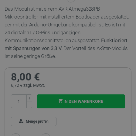
Das Modul ist mit einem AVR Atmega328PB-
Mikrocontroller mit installiertem Bootloader ausgestattet,
der mit der Arduino-Umgebung kompatibel ist.
Es ist mit
24 digitalen I / O-Pins und gängigen
Kommunikationsschnittstellen ausgestattet.
Funktioniert
mit Spannungen von 3,3 V.
Der Vorteil des A-Star-Moduls
ist seine geringe Größe.
8,00 €
6,72 € zzgl. MwSt.
+
IN DEN WARENKORB
−
Menge prüfen