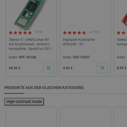
5 (16)
4.7 (13)
Teensy 4.1 ARM Cortex M7
Digispark Kickstarter -
Seeedu
mit Anschlüssen - Arduino-
ATtiny85 - 5V
kompa
Storage declaration
kompatibel - SparkFun DEV-
16996
Index:
SPF-20186
Index:
OST-14257
Index:
Name
Storage type
_uetvid
Lokaler Speicher
Cena
Cena
Cena
44,90 €
4,50 €
8,90 €
lastExternalReferrer
Lokaler Speicher
__ps_checkoutPayPalSdkInstance_storage__
Lokaler Speicher
PRODUKTE AUS DER GLEICHEN KATEGORIE:
lastExternalReferrerTime
Lokaler Speicher
_uetsid_exp
Lokaler Speicher
High-contrast mode
_gcl_ls
Lokaler Speicher
lbx_ac_easystorage
Sitzungsspeicher
_cltk
Sitzungsspeicher