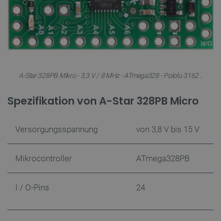
.
A-Star 328PB Mikro - 3,3 V / 8 MHz - ATmega328 - Pololu 3162
Spezifikation von A-Star 328PB Micro
Versorgungsspannung
von 3,8 V bis 15 V
Mikrocontroller
ATmega328PB
I / O-Pins
24