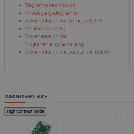
critCartData
botland.de
9
Diagramm des Moduls
50
Pinbelegungsdiagramm
Dokumentation von ATmega 328PB
Arduino-FAQ (deu)
Dokumentation der
Programmiersprache (eng)
PHPSESSID
PHP.net
Dokumentation und zusätzliche Dateien
botland.de
KUNDEN SAHEN AUCH:
High-contrast mode
_lb_ccc
.botland.de