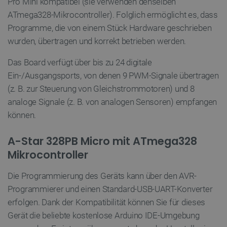
Pro Mini kompatibel (sie verwenden denselben
PrestaShop-[abcdef0123456789]{32}
.botland.de
2
ATmega328-Mikrocontroller). Folglich ermöglicht es, dass
Programme, die von einem Stück Hardware geschrieben
wurden, übertragen und korrekt betrieben werden.
LaVisitorId_Ym90bGFuZC5sYWRlc2suY29tLw
.botland.de
Das Board verfügt über bis zu 24 digitale
Ein-/Ausgangsports, von denen 9 PWM-Signale übertragen
critData
botland.de
9
46
(z. B. zur Steuerung von Gleichstrommotoren) und 8
analoge Signale (z. B. von analogen Sensoren) empfangen
können.
A-Star 328PB Micro mit ATmega328
_lb
.botland.de
Mikrocontroller
Die Programmierung des Geräts kann über den AVR-
Programmierer und einen Standard-USB-UART-Konverter
erfolgen. Dank der Kompatibilität können Sie für dieses
Gerät die beliebte kostenlose Arduino IDE-Umgebung