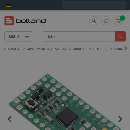
Wir verschicken am Montag
0
MENU
STARTSEITE
MINICOMPUTER
ARDUINO
ARDUINO - HAUPTMODULE
ARDUINO-K