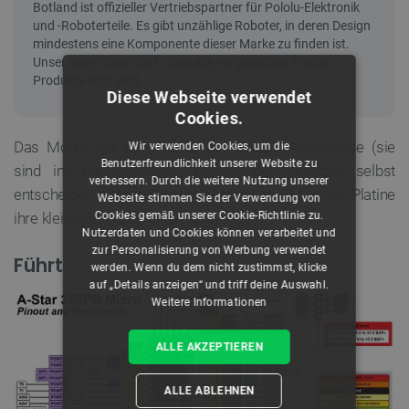
Diese Webseite verwendet
Cookies.
Das Modul hat keine gelöteten Goldpin-Anschlüsse (sie
Wir verwenden Cookies, um die
Benutzerfreundlichkeit unserer Website zu
sind im Kit enthalten), sodass der Benutzer selbst
verbessern. Durch die weitere Nutzung unserer
entscheidet, welche Pins er benötigt, wodurch die Platine
Webseite stimmen Sie der Verwendung von
ihre kleine Größe behalten kann.
Cookies gemäß unserer Cookie-Richtlinie zu.
Nutzerdaten und Cookies können verarbeitet und
zur Personalisierung von Werbung verwendet
Führt
werden. Wenn du dem nicht zustimmst, klicke
auf „Details anzeigen“ und triff deine Auswahl.
Weitere Informationen
ALLE AKZEPTIEREN
ALLE ABLEHNEN