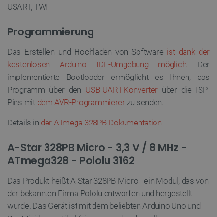
USART, TWI
Anbieter
/
Name
Ab
Domäne
Programmierung
VISITOR_PRIVACY_METADATA
YouTube
5
.youtube.com
Das Erstellen und Hochladen von Software
ist dank der
kostenlosen Arduino IDE-Umgebung möglich.
Der
implementierte Bootloader ermöglicht es Ihnen, das
Programm über den
USB-UART-Konverter
über die ISP-
Pins mit
dem AVR-Programmierer
zu senden.
Details in
der ATmega 328PB-Dokumentation
critAccountId
botland.de
9
A-Star 328PB Micro - 3,3 V / 8 MHz -
41
ATmega328 - Pololu 3162
Das Produkt heißt A-Star 328PB Micro - ein Modul, das von
Datenschutzerklärung von Google
der bekannten Firma Pololu entworfen und hergestellt
wurde. Das Gerät ist mit dem beliebten Arduino Uno und