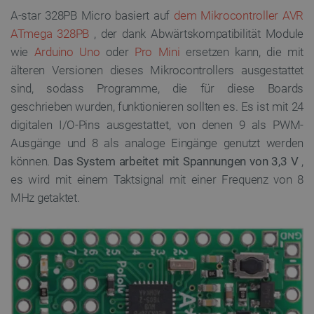
A-star 328PB Micro basiert auf
dem Mikrocontroller AVR
ATmega 328PB
, der dank Abwärtskompatibilität Module
wie
Arduino Uno
oder
Pro Mini
ersetzen kann, die mit
älteren Versionen dieses Mikrocontrollers ausgestattet
sind, sodass Programme, die für diese Boards
geschrieben wurden, funktionieren sollten es.
Es ist mit 24
digitalen I/O-Pins ausgestattet, von denen 9 als PWM-
Ausgänge und 8 als analoge Eingänge genutzt werden
können.
Das System arbeitet mit Spannungen von 3,3 V
,
es wird mit einem Taktsignal mit einer Frequenz von 8
MHz getaktet.