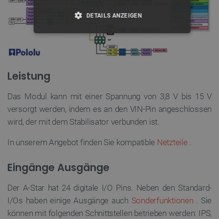
DETAILS ANZEIGEN
UNBEDINGT ERFORDERLICH
PERFORMANCE
Leistung
TARGETING
Das Modul kann mit einer Spannung von 3,8 V bis 15 V
FUNKTIONALITÄT
versorgt werden, indem es an den VIN-Pin angeschlossen
wird, der mit dem Stabilisator verbunden ist.
In unserem Angebot finden Sie kompatible
Netzteile
.
Unbedingt erforderlich
Performance
Eingänge Ausgänge
Targeting
Funktionalität
Unbedingt erforderliche Cookies ermöglichen
Der A-Star hat 24 digitale I/O Pins. Neben den Standard-
wesentliche Kernfunktionen der Website wie die
I/Os haben einige Ausgänge auch
Sonderfunktionen
.
Sie
Benutzeranmeldung und die Kontoverwaltung. Ohne
die unbedingt erforderlichen Cookies kann die
können mit folgenden Schnittstellen betrieben werden: IPS,
Website nicht ordnungsgemäß verwendet werden.