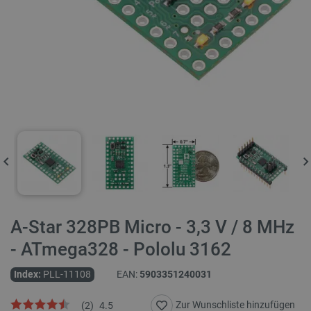
A-Star 328PB Micro - 3,3 V / 8 MHz
- ATmega328 - Pololu 3162
Index:
PLL-11108
EAN:
5903351240031
Zur Wunschliste hinzufügen
(
2
)
4.5