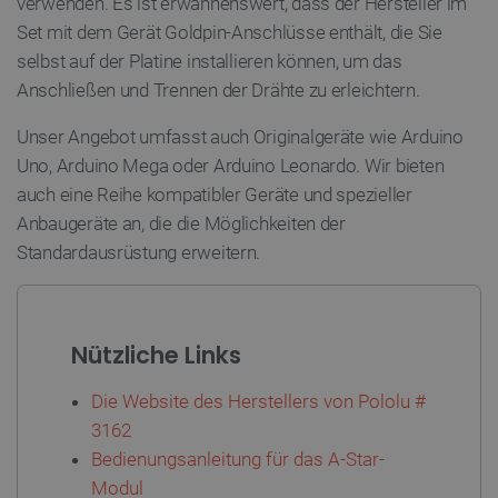
verwenden. Es ist erwähnenswert, dass der Hersteller im
Set mit dem Gerät Goldpin-Anschlüsse enthält, die Sie
CookieScriptConsent
CookieScript
2
botland.de
selbst auf der Platine installieren können, um das
Anschließen und Trennen der Drähte zu erleichtern.
Unser Angebot umfasst auch Originalgeräte wie Arduino
Uno, Arduino Mega oder Arduino Leonardo. Wir bieten
auch eine Reihe kompatibler Geräte und spezieller
isListDisplay
botland.de
Anbaugeräte an, die die Möglichkeiten der
Standardausrüstung erweitern.
LaSID
Quality Unit
LLC
botland.de
Nützliche Links
Die Website des Herstellers von Pololu #
_smvs
.botland.de
5
3162
49
Bedienungsanleitung für das A-Star-
Modul