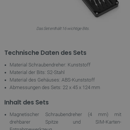
critCartData
botland.de
9
50
Das Set enthält 16 wichtige Bits.
Technische Daten des Sets
PHPSESSID
PHP.net
Material Schraubendreher: Kunststoff
botland.de
Material der Bits: S2-Stahl
Material des Gehäuses: ABS-Kunststoff
Abmessungen des Sets: 22 x 45 x 124 mm
Inhalt des Sets
Magnetischer Schraubendreher (4 mm) mit
drehbarer Spitze und SIM-Karten-
Entnahmewerkzeug