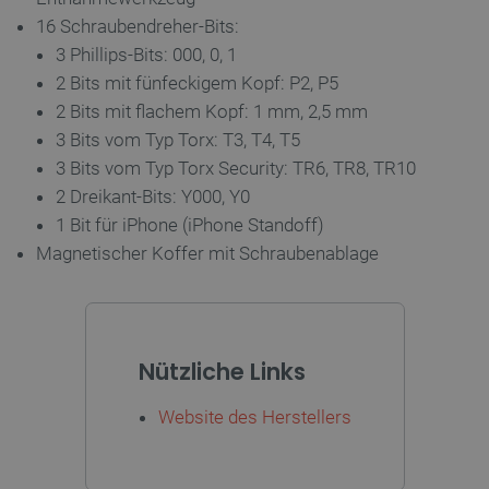
16 Schraubendreher-Bits:
3 Phillips-Bits: 000, 0, 1
_lb_ccc
.botland.de
2 Bits mit fünfeckigem Kopf: P2, P5
2 Bits mit flachem Kopf: 1 mm, 2,5 mm
3 Bits vom Typ Torx: T3, T4, T5
3 Bits vom Typ Torx Security: TR6, TR8, TR10
2 Dreikant-Bits: Y000, Y0
1 Bit für iPhone (iPhone Standoff)
Storage declaration
Magnetischer Koffer mit Schraubenablage
Name
Storage type
_uetvid
Lokaler Speicher
lastExternalReferrer
Lokaler Speicher
Nützliche Links
__ps_checkoutPayPalSdkInstance_storage__
Lokaler Speicher
lastExternalReferrerTime
Lokaler Speicher
Website des Herstellers
_uetsid_exp
Lokaler Speicher
_gcl_ls
Lokaler Speicher