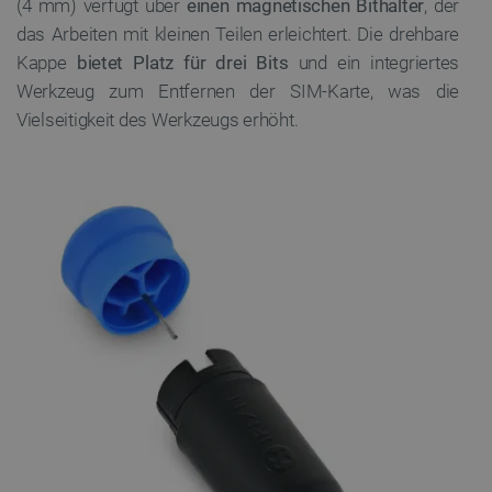
(4 mm) verfügt über
einen magnetischen Bithalter
, der
das Arbeiten mit kleinen Teilen erleichtert. Die drehbare
Kappe
bietet Platz für drei Bits
und ein integriertes
PrestaShop-[abcdef0123456789]{32}
.botland.de
2 
Werkzeug zum Entfernen der SIM-Karte, was die
Vielseitigkeit des Werkzeugs erhöht.
LaVisitorId_Ym90bGFuZC5sYWRlc2suY29tLw
.botland.de
critData
botland.de
9
46
_lb
.botland.de