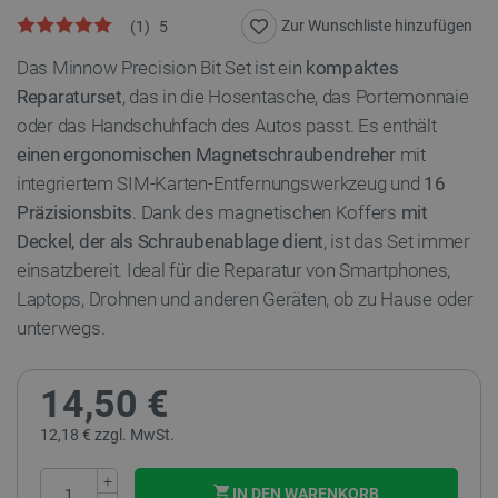
Zur Wunschliste hinzufügen
(
1
)
5
Das Minnow Precision Bit Set ist ein
kompaktes
Reparaturset
, das in die Hosentasche, das Portemonnaie
oder das Handschuhfach des Autos passt. Es enthält
einen ergonomischen Magnetschraubendreher
mit
integriertem SIM-Karten-Entfernungswerkzeug und
16
Präzisionsbits
. Dank des magnetischen Koffers
mit
Deckel, der als Schraubenablage dient
, ist das Set immer
einsatzbereit. Ideal für die Reparatur von Smartphones,
Laptops, Drohnen und anderen Geräten, ob zu Hause oder
unterwegs.
14,50 €
12,18 € zzgl. MwSt.
+
IN DEN WARENKORB