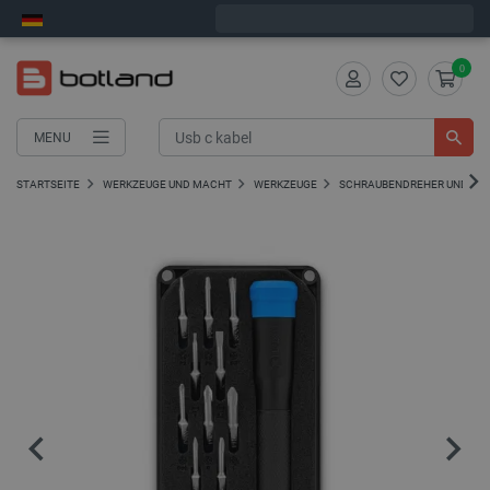
Bestelle in:
6
:
11
:
10
, und wir versenden heute!
0
MENU
STARTSEITE
WERKZEUGE UND MACHT
WERKZEUGE
SCHRAUBENDREHER UND SC