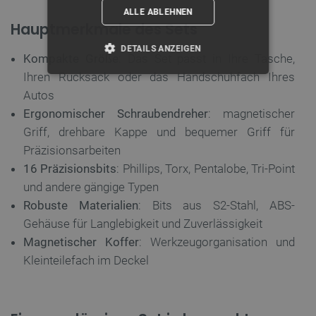
ALLE ABLEHNEN
Hauptmerkmale des Sets
DETAILS ANZEIGEN
Kompakte Größe
: Das Set passt in Ihre Tasche,
Ihren Rucksack oder das Handschuhfach Ihres
UNBEDINGT ERFORDERLICH
Autos
Ergonomischer Schraubendreher
: magnetischer
PERFORMANCE
Griff, drehbare Kappe und bequemer Griff für
TARGETING
Präzisionsarbeiten
16 Präzisionsbits
: Phillips, Torx, Pentalobe, Tri-Point
FUNKTIONALITÄT
und andere gängige Typen
Robuste Materialien
: Bits aus S2-Stahl, ABS-
Gehäuse für Langlebigkeit und Zuverlässigkeit
Magnetischer Koffer
: Werkzeugorganisation und
Unbedingt erforderlich
Performance
Kleinteilefach im Deckel
Targeting
Funktionalität
Unbedingt erforderliche Cookies ermöglichen
wesentliche Kernfunktionen der Website wie die
Benutzeranmeldung und die Kontoverwaltung.