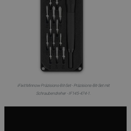
iFixit Minnow Präzisions-Bit-Set - Präzisions-Bit-Set mit
Schraubendreher - IF145-474-1.