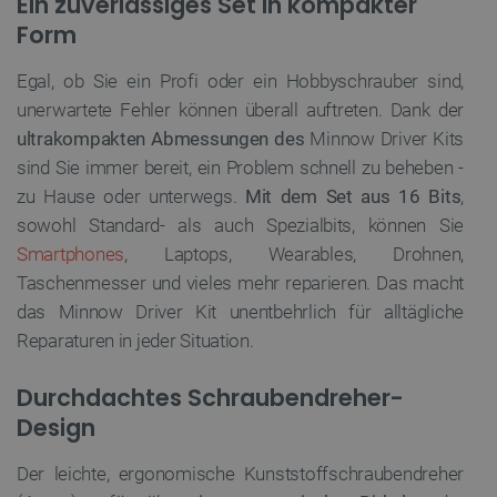
Ein zuverlässiges Set in kompakter
Ohne die unbedingt erforderlichen Cookies kann
Form
die Website nicht ordnungsgemäß verwendet
werden.
Egal, ob Sie ein Profi oder ein Hobbyschrauber sind,
Anbieter
/
Name
Ab
Domäne
unerwartete Fehler können überall auftreten. Dank der
VISITOR_PRIVACY_METADATA
YouTube
5 
ultrakompakten Abmessungen des
Minnow Driver Kits
.youtube.com
sind Sie immer bereit, ein Problem schnell zu beheben -
zu Hause oder unterwegs.
Mit dem Set aus 16 Bits
,
sowohl Standard- als auch Spezialbits, können Sie
Smartphones
, Laptops, Wearables, Drohnen,
Taschenmesser und vieles mehr reparieren. Das macht
das Minnow Driver Kit unentbehrlich für alltägliche
Reparaturen in jeder Situation.
critAccountId
botland.de
9
Durchdachtes Schraubendreher-
41
Design
Datenschutzerklärung von Google
Der leichte, ergonomische Kunststoffschraubendreher