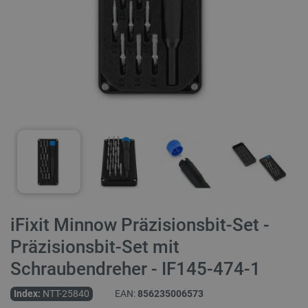
iFixit Minnow Präzisionsbit-Set -
Präzisionsbit-Set mit
Schraubendreher - IF145-474-1
Index:
NTT-25840
EAN:
856235006573