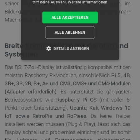
triff deine Auswahl.
Weitere Informationen
seiner Multipoint-Touch-Funktion kann es auch im
Bildungsbereich und für HMI-Anwendungen (Human-
ALLE AKZEPTIEREN
Machine Interface) eingesetzt werden.
ALLE ABLEHNEN
Breite Kompatibilität mit Geräten und
DETAILS ANZEIGEN
Systemen
UNBEDINGT ERFORDERLICH
Das DSI 7-Zoll-Display ist vollständig kompatibel mit den
meisten Raspberry Pi-Modellen, einschließlich
Pi 5, 4B,
PERFORMANCE
3B+, 3B, 2B, B+, A+
und CM3, CM3+ und CM4-Modulen
(Adapter erforderlich)
. Es unterstützt die gängigsten
TARGETING
Betriebssysteme wie
Raspberry Pi OS
(mit voller 5-
FUNKTIONALITÄT
Punkt-Touch-Unterstützung),
Ubuntu, Kali, Windows 10
IoT sowie RetroPie und RoPieee
. Da keine Treiber
installiert werden müssen (Plug & Play), lässt sich das
Display schnell und problemlos einrichten und ist somit
Unbedingt erforderlich
Performance