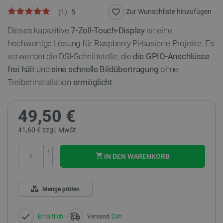
Zur Wunschliste hinzufügen
(
1
)
5
Dieses kapazitive
7-Zoll-Touch-Display
ist eine
hochwertige Lösung für Raspberry Pi-basierte Projekte. Es
verwendet die DSI-Schnittstelle, die
die GPIO-Anschlüsse
frei hält
und
eine schnelle Bildübertragung
ohne
Treiberinstallation
ermöglicht
.
49,50 €
41,60 € zzgl. MwSt.
+
IN DEN WARENKORB
−
Menge prüfen
Erhältlich
Versand
24h