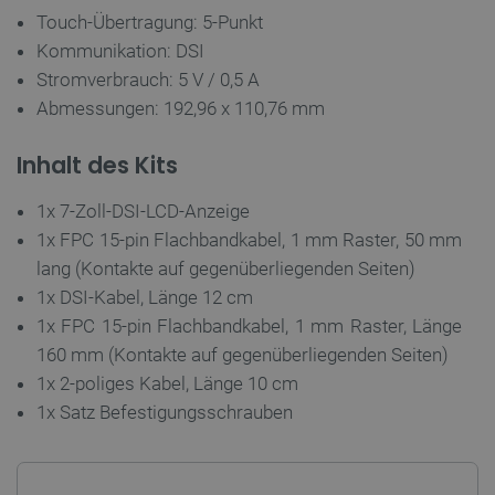
Touch-Übertragung: 5-Punkt
Kommunikation: DSI
_smvs
.botland.de
59
Stromverbrauch: 5 V / 0,5 A
49
Abmessungen: 192,96 x 110,76 mm
Inhalt des Kits
critCartData
botland.de
9
50
1x 7-Zoll-DSI-LCD-Anzeige
1x FPC 15-pin Flachbandkabel, 1 mm Raster, 50 mm
lang (Kontakte auf gegenüberliegenden Seiten)
1x DSI-Kabel, Länge 12 cm
1x FPC 15-pin Flachbandkabel, 1 mm Raster, Länge
PHPSESSID
PHP.net
botland.de
160 mm (Kontakte auf gegenüberliegenden Seiten)
1x 2-poliges Kabel, Länge 10 cm
1x Satz Befestigungsschrauben