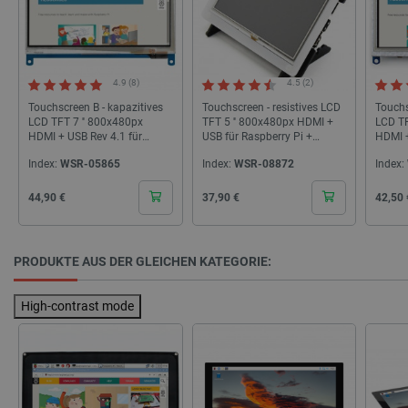
lastExternalReferrerTime
Lokaler Speicher
_uetsid_exp
Lokaler Speicher
_gcl_ls
Lokaler Speicher
4.9 (8)
4.5 (2)
lbx_ac_easystorage
Sitzungsspeicher
Touchscreen B - kapazitives
Touchscreen - resistives LCD
Touchs
_cltk
Sitzungsspeicher
LCD TFT 7 '' 800x480px
TFT 5 '' 800x480px HDMI +
LCD TF
HDMI + USB Rev 4.1 für
USB für Raspberry Pi +
HDMI +
_smvc
Lokaler Speicher
Raspberry Pi - Waveshare
Gehäuse - Waveshare 11018
Raspbe
Index:
WSR-05865
Index:
WSR-08872
Index:
10829
10737
cartSkuToUrl
Lokaler Speicher
Cena
Cena
Cena
_uetvid_exp
Lokaler Speicher
44,90 €
37,90 €
42,50 
_uetsid
Lokaler Speicher
luigis.env.v2.159265-309907
Sitzungsspeicher
PRODUKTE AUS DER GLEICHEN KATEGORIE:
High-contrast mode
Anbieter
/
Name
Ablaufdatum
Bes
Domäne
Anbieter
/
Name
Ablaufdatum
Beschr
Domäne
smvr
.botland.de
1 Jahr 1
Die
Anbieter
/
Name
Ablaufdatum
Beschrei
Monat
ver
smuuid
.botland.de
1 Jahr 1
Dieses 
Domäne