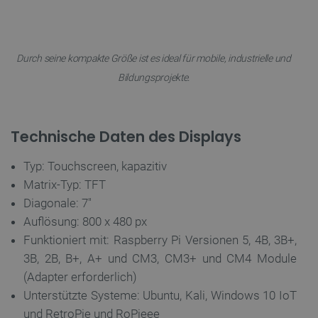
Durch seine kompakte Größe ist es ideal für mobile, industrielle und
Bildungsprojekte.
CookieScriptConsent
CookieScript
2 
Technische Daten des Displays
botland.de
Typ: Touchscreen, kapazitiv
Matrix-Typ: TFT
Diagonale: 7"
Auflösung: 800 x 480 px
isListDisplay
botland.de
Funktioniert mit: Raspberry Pi Versionen 5, 4B, 3B+,
3B, 2B, B+, A+ und CM3, CM3+ und CM4 Module
(Adapter erforderlich)
LaSID
Quality Unit
Unterstützte Systeme: Ubuntu, Kali, Windows 10 IoT
LLC
und RetroPie und RoPieee
botland.de