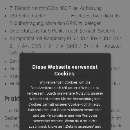
7" Bildschirm mit 800 x 480 Pixel Auflösung
DSI-Schnittstelle - Hochgeschwindigkeits-
Bildübertragung, ohne den GPIO zu belegen
Unterstützung für 5-Punkt-Touch (je nach System)
Kompatibel mit Raspberry Pi 5 / 4B / 3B+ / 3B / 2B /
B+ / A+, CM3 / 3+ / 4 (CM3 / 3+ / 4 - Adapter
erforderlich)
Betrieb ohne Treiberinstallation - Plug & Play
Diese Webseite verwendet
Geringer Stromverbrauch - ideal für mobile Projekte
Cookies.
Kratzfeste Oberfläche aus gehärtetem Glas
Wir verwenden Cookies, um die
Helligkeit kann über die Software eingestellt werden
Benutzerfreundlichkeit unserer Website zu
verbessern. Durch die weitere Nutzung unserer
Praktische Anwendungen
Webseite stimmen Sie der Verwendung von
Cookies gemäß unserer Cookie-Richtlinie zu.
Das Display ist ideal für Heimwerkerprojekte, interaktive
Nutzerdaten und Cookies können verarbeitet
und zur Personalisierung von Werbung
Bedienfelder, Heimautomatisierung und als Bildschirm
verwendet werden. Wenn du dem nicht
für Raspberry Pi-basierte Multimediasysteme. Dank
zustimmst, klicke auf „Details anzeigen“ und