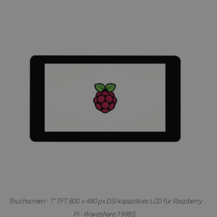
Touchscreen - 7'' TFT 800 x 480 px DSI kapazitives LCD für Raspberry
Pi - Waveshare 19885.