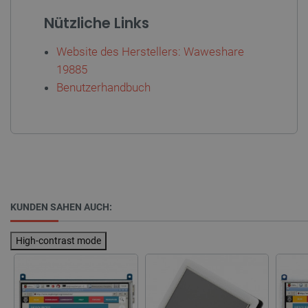
Nützliche Links
Website des Herstellers: Waweshare
19885
Benutzerhandbuch
_lb_ccc
.botland.de
KUNDEN SAHEN AUCH:
Storage declaration
Name
Storage type
High-contrast mode
_uetvid
Lokaler Speicher
lastExternalReferrer
Lokaler Speicher
__ps_checkoutPayPalSdkInstance_storage__
Lokaler Speicher