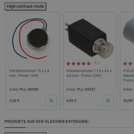
High-contrast mode
CookieScriptConsent
CookieScript
2
botland.de
5 (1)
isListDisplay
botland.de
Vibrationsmotor 10 x 3,4
Vibrationsmotor 11,6 x 4,6 x
37Dx5
mm - Pololu 1636
4,8 mm - Pololu 2265
Getrie
Polol
Index:
PLL-00589
Index:
PLL-02037
Index:
LaSID
Quality Unit
LLC
Cena
Cena
Cena
botland.de
5,50 €
4,90 €
35,90 
PRODUKTE AUS DER GLEICHEN KATEGORIE:
_smvs
.botland.de
5
49