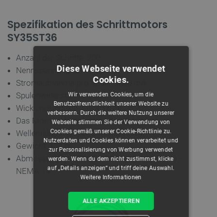
Spezifikation des Schrittmotors
SY35ST36
Anzahl der Schritte: 200
Diese Webseite verwendet
Nennspannung: 2,7 V
Cookies.
Stromaufnahme pro Spule: 1000 mA
Spulenwiderstand 2,7 Ohm
Wir verwenden Cookies, um die
Benutzerfreundlichkeit unserer Website zu
Wicklungsinduktivität: 4,3 mH
verbessern. Durch die weitere Nutzung unserer
Das Moment hielt 1,4 kg * cm (0,14 Nm)
Webseite stimmen Sie der Verwendung von
Cookies gemäß unserer Cookie-Richtlinie zu.
Wellendurchmesser: 5 mm D-Form
Nutzerdaten und Cookies können verarbeitet und
Gewicht: 180 gr
zur Personalisierung von Werbung verwendet
Abmessungen: 35 x 35 x 36 mm (ohne Welle) -
werden. Wenn du dem nicht zustimmst, klicke
auf „Details anzeigen“ und triff deine Auswahl.
NEMA 14
Weitere Informationen
ALLE AKZEPTIEREN