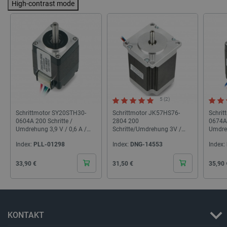
High-contrast mode
critCartData
botland.de
9
50
5 (2)
PHPSESSID
PHP.net
botland.de
Schrittmotor SY20STH30-
Schrittmotor JK57HS76-
Schri
0604A 200 Schritte /
2804 200
0674A 
Umdrehung 3,9 V / 0,6 A /
Schritte/Umdrehung 3V /
Umdreh
0,017 Nm - Pololu 1204
2,8A / 1,89Nm
0,095 
Index:
PLL-01298
Index:
DNG-14553
Index:
Cena
Cena
Cena
33,90 €
31,50 €
35,90 
KONTAKT