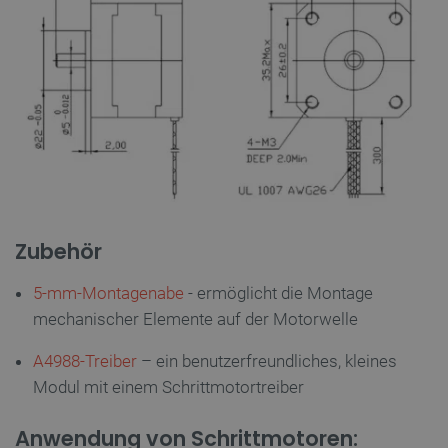
die unbedingt erforderlichen Cookies kann die
Website nicht ordnungsgemäß verwendet werden.
Anbieter
/
Name
Ab
Domäne
VISITOR_PRIVACY_METADATA
YouTube
5
.youtube.com
Zubehör
5-mm-Montagenabe
- ermöglicht die Montage
mechanischer Elemente auf der Motorwelle
critAccountId
botland.de
9
41
A4988-Treiber
– ein benutzerfreundliches, kleines
Modul mit einem Schrittmotortreiber
Datenschutzerklärung von Google
Anwendung von Schrittmotoren: