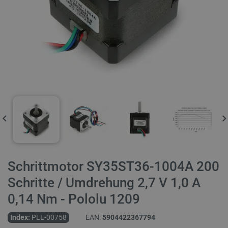
Schrittmotor SY35ST36-1004A 200
Schritte / Umdrehung 2,7 V 1,0 A
0,14 Nm - Pololu 1209
Index:
PLL-00758
EAN:
5904422367794