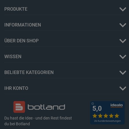
PRODUKTE
_lb_ccc
.botland.de
INFORMATIONEN
ÜBER DEN SHOP
WISSEN
Storage declaration
Name
Storage type
BELIEBTE KATEGORIEN
_uetvid
Lokaler Speicher
lastExternalReferrer
Lokaler Speicher
IHR KONTO
__ps_checkoutPayPalSdkInstance_storage__
Lokaler Speicher
lastExternalReferrerTime
Lokaler Speicher
_uetsid_exp
Lokaler Speicher
Du hast die Idee - und den Rest findest
_gcl_ls
Lokaler Speicher
du bei Botland
lbx_ac_easystorage
Sitzungsspeicher