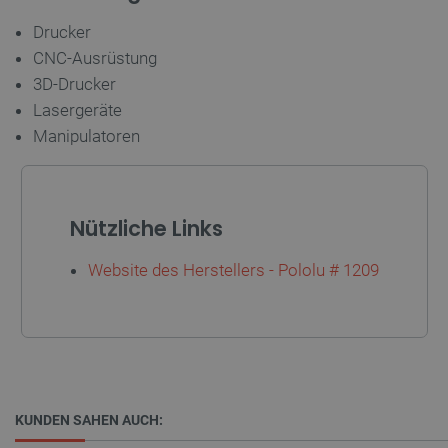
Drucker
PrestaShop-[abcdef0123456789]{32}
.botland.de
2
CNC-Ausrüstung
3D-Drucker
Lasergeräte
Manipulatoren
LaVisitorId_Ym90bGFuZC5sYWRlc2suY29tLw
.botland.de
critData
botland.de
9
46
Nützliche Links
Website des Herstellers - Pololu # 1209
_lb
.botland.de
KUNDEN SAHEN AUCH: