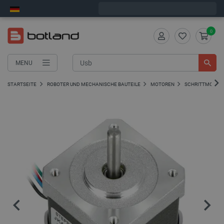
Bestelle in:
7
:
47
:
06
, und wir versenden heute!
0
MENU
STARTSEITE
ROBOTER UND MECHANISCHE BAUTEILE
MOTOREN
SCHRITTMOTOR