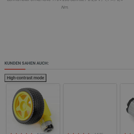
critData
botland.de
9
Nm.
46
_lb
.botland.de
KUNDEN SAHEN AUCH:
High-contrast mode
CookieScriptConsent
CookieScript
2 
botland.de