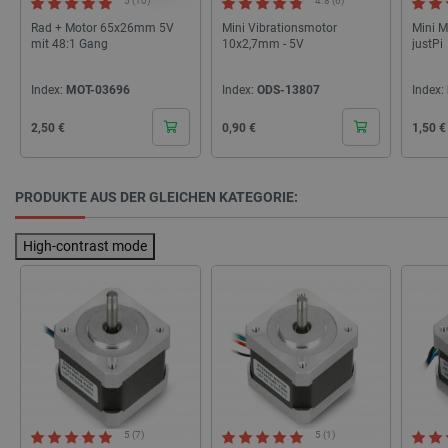
5 (10)
4.8 (6)
Rad + Motor 65x26mm 5V
Mini Vibrationsmotor
Mini M
mit 48:1 Gang
10x2,7mm - 5V
justPi
isListDisplay
botland.de
Index:
MOT-03696
Index:
ODS-13807
Index:
Cena
Cena
Cena
2,50 €
0,90 €
1,50 €
LaSID
Quality Unit
LLC
botland.de
PRODUKTE AUS DER GLEICHEN KATEGORIE:
_smvs
.botland.de
59
High-contrast mode
49
critCartData
botland.de
9
50
5 (7)
5 (1)