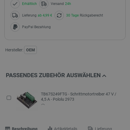
Erhältlich
Versand
24h
Lieferung
ab 4,99 €
30 Tage
Rückgaberecht
PayPal Bezahlung
Hersteller:
OEM
PASSENDES ZUBEHÖR AUSWÄHLEN
TB67S249FTG - Schrittmotortreiber 47 V /
4,5 A - Pololu 2973
Beschreibung
Artikeldetails
Lieferung