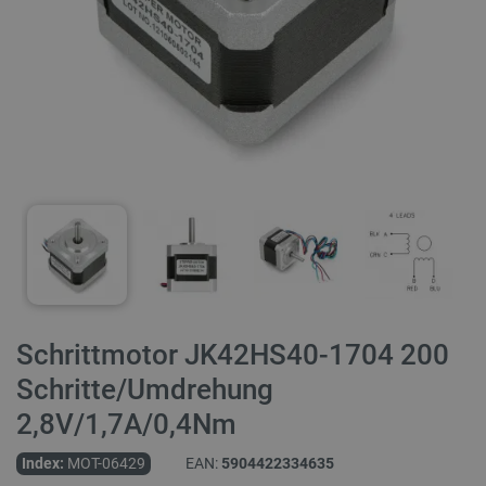
Schrittmotor JK42HS40-1704 200
Schritte/Umdrehung
2,8V/1,7A/0,4Nm
Index:
MOT-06429
EAN:
5904422334635