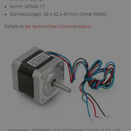
Norm: NEMA 17
Abmessungen: 42 x 42 x 40 mm (ohne Welle)
Details in
der technischen Dokumentation
.
critAccountId
botland.de
9
41
Datenschutzerklärung von Google
PrestaShop-[abcdef0123456789]{32}
.botland.de
2 
LaVisitorId_Ym90bGFuZC5sYWRlc2suY29tLw
.botland.de
Schrittmotor JK42HS40-1704 200 Schritte / U 2,8 V / 1,7 A / 0,4