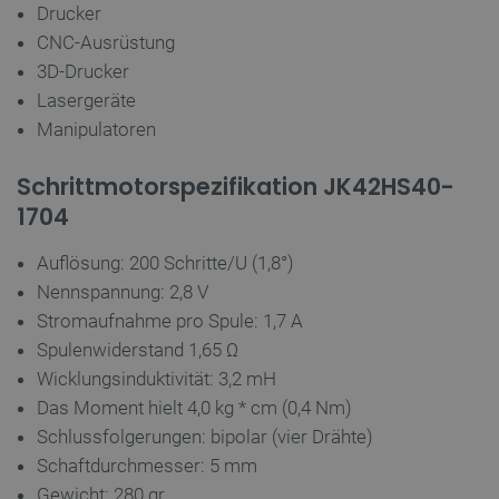
Drucker
TARGETING
CNC-Ausrüstung
3D-Drucker
FUNKTIONALITÄT
Lasergeräte
Manipulatoren
Schrittmotorspezifikation JK42HS40-
Unbedingt erforderlich
Performance
1704
Targeting
Funktionalität
Unbedingt erforderliche Cookies ermöglichen
Auflösung: 200 Schritte/U (1,8°)
wesentliche Kernfunktionen der Website wie die
Benutzeranmeldung und die Kontoverwaltung.
Nennspannung: 2,8 V
Ohne die unbedingt erforderlichen Cookies kann
Stromaufnahme pro Spule: 1,7 A
die Website nicht ordnungsgemäß verwendet
werden.
Spulenwiderstand 1,65 Ω
Anbieter
/
Wicklungsinduktivität: 3,2 mH
Name
Ab
Domäne
Das Moment hielt 4,0 kg * cm (0,4 Nm)
VISITOR_PRIVACY_METADATA
YouTube
5 
Schlussfolgerungen: bipolar (vier Drähte)
.youtube.com
Schaftdurchmesser: 5 mm
Gewicht: 280 gr