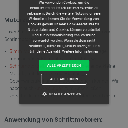
Wir verwenden Cookies, um die
Benutzerfreundlichkeit unserer Website zu
verbessern. Durch die weitere Nutzung unserer
Motorzubehör
Webseite stimmen Sie der Verwendung von
Cookies gemäß unserer Cookie-Richtlinie zu.
Nutzerdaten und Cookies können verarbeitet
Unser Shop bietet auch Zubehör, das den Betrieb von
und zur Personalisierung von Werbung
Schrittmotoren erleichtert:
verwendet werden. Wenn du dem nicht
zustimmst, klicke auf „Details anzeigen“ und
5-mm-Montagenabe
- ermöglicht die Montage
triff deine Auswahl.
Weitere Informationen
mechanischer Elemente auf der Motorwelle
Schrittmotortreiber
- einfach zu bedienende, kleine
ALLE AKZEPTIEREN
Module, mit denen Sie die Richtung,
ALLE ABLEHNEN
Geschwindigkeit und Auflösung steuern können. Wir
haben auch
Anweisungen
zum Anschließen
DETAILS ANZEIGEN
verschiedener Arten von Schrittmotoren vorbereitet.
UNBEDINGT ERFORDERLICH
Anwendung von Schrittmotoren:
PERFORMANCE