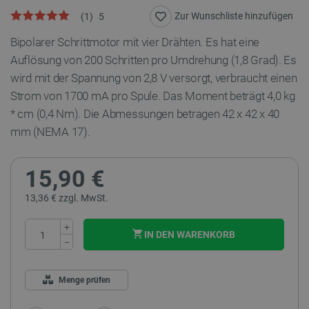
Zur Wunschliste hinzufügen
(
1
)
5
Bipolarer Schrittmotor mit vier Drähten. Es hat eine
Auflösung von 200 Schritten pro Umdrehung (1,8 Grad). Es
wird mit der Spannung von 2,8 V versorgt, verbraucht einen
Strom von 1700 mA pro Spule. Das Moment beträgt 4,0 kg
* cm (0,4 Nm). Die Abmessungen betragen 42 x 42 x 40
mm (NEMA 17).
15,90 €
13,36 € zzgl. MwSt.
+
IN DEN WARENKORB
−
Menge prüfen