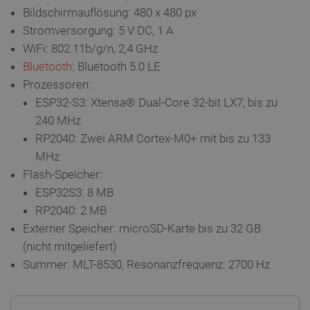
Bildschirmauflösung: 480 x 480 px
Stromversorgung: 5 V DC, 1 A
isListDisplay
botland.de
WiFi: 802.11b/g/n, 2,4 GHz
Bluetooth
: Bluetooth 5.0 LE
Prozessoren:
LaSID
Quality Unit
ESP32-S3: Xtensa® Dual-Core 32-bit LX7, bis zu
LLC
botland.de
240 MHz
RP2040: Zwei ARM Cortex-M0+ mit bis zu 133
MHz
_smvs
.botland.de
5
49
Flash-Speicher:
ESP32S3: 8 MB
RP2040: 2 MB
critCartData
botland.de
9
Externer Speicher: microSD-Karte bis zu 32 GB
50
(nicht mitgeliefert)
Summer: MLT-8530, Resonanzfrequenz: 2700 Hz