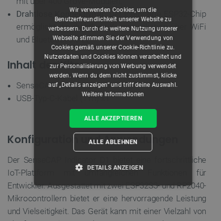
mit über 400 Grove-Modulen.
Wir verwenden Cookies, um die
Drahtlose Konnektivität:
Der integrierte ESP32-Chip
Benutzerfreundlichkeit unserer Website zu
ermöglicht die drahtlose Kommunikation über WiFi
verbessern. Durch die weitere Nutzung unserer
Webseite stimmen Sie der Verwendung von
und Bluetooth 5.0 LE.
Cookies gemäß unserer Cookie-Richtlinie zu.
Nutzerdaten und Cookies können verarbeitet und
Inhalt des Kits
zur Personalisierung von Werbung verwendet
werden. Wenn du dem nicht zustimmst, klicke
SenseCAP-Anzeige D1 x1
auf „Details anzeigen“ und triff deine Auswahl.
Weitere Informationen
USB-Typ-C-Kabel (1 m) x1
ALLE AKZEPTIEREN
Konfiguration und Anwendungen
ALLE ABLEHNEN
Der SenseCAP Indicator D1 bietet eine fortschrittliche
DETAILS ANZEIGEN
IoT-Plattform mit umfangreichen Funktionen für
Entwickler. Ausgestattet mit zwei ESP32S3- und RP2040-
UNBEDINGT ERFORDERLICH
Mikrocontrollern bietet er eine hervorragende Leistung
und Vielseitigkeit. Das Gerät kann mit einer Vielzahl von
PERFORMANCE