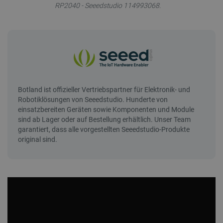
RP2040 - Seeedstudio 114993068.