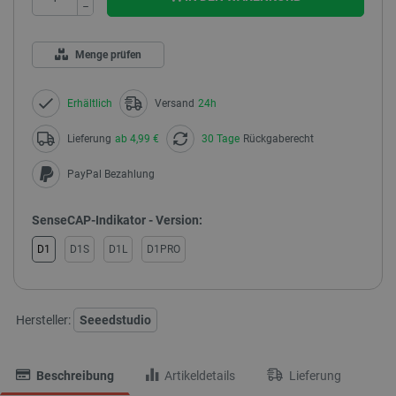
−
Menge prüfen
Erhältlich
Versand
24h
Lieferung
ab 4,99 €
30 Tage
Rückgaberecht
PayPal Bezahlung
SenseCAP-Indikator - Version:
D1
D1S
D1L
D1PRO
Hersteller:
Seeedstudio
Beschreibung
Artikeldetails
Lieferung