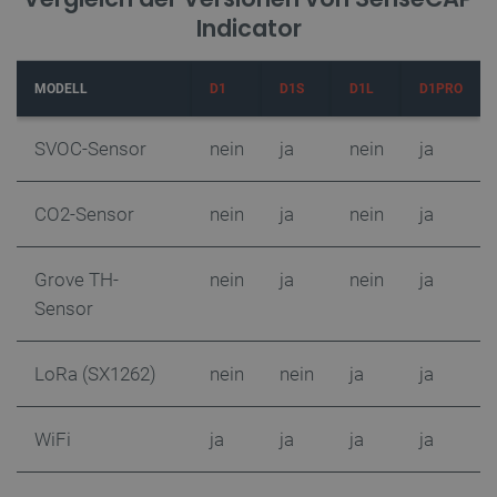
Indicator
MODELL
D1
D1S
D1L
D1PRO
SVOC-Sensor
nein
ja
nein
ja
critAccountId
botland.de
9
41
CO2-Sensor
nein
ja
nein
ja
Datenschutzerklärung von Google
Grove TH-
nein
ja
nein
ja
Sensor
PrestaShop-[abcdef0123456789]{32}
.botland.de
2
LoRa (SX1262)
nein
nein
ja
ja
WiFi
ja
ja
ja
ja
LaVisitorId_Ym90bGFuZC5sYWRlc2suY29tLw
.botland.de