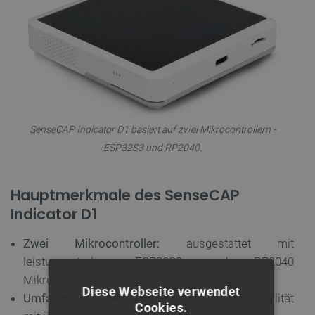
SenseCAP Indicator D1 basiert auf zwei Mikrocontrollern -
ESP32S3 und RP2040.
Hauptmerkmale des SenseCAP
Indicator D1
Zwei Mikrocontroller:
ausgestattet mit
leistungsstarken ESP32S3 und RP2040
Mikrocontrollern.
Diese Webseite verwendet
Umfangreiche GPIO-Schnittstellen:
Kompatibilität
Cookies.