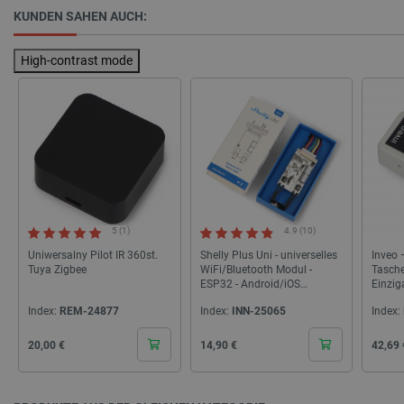
KUNDEN SAHEN AUCH:
Storage declaration
Name
Storage type
High-contrast mode
_uetvid
Lokaler Speicher
lastExternalReferrer
Lokaler Speicher
__ps_checkoutPayPalSdkInstance_storage__
Lokaler Speicher
lastExternalReferrerTime
Lokaler Speicher
_uetsid_exp
Lokaler Speicher
_gcl_ls
Lokaler Speicher
5 (1)
4.9 (10)
lbx_ac_easystorage
Sitzungsspeicher
Uniwersalny Pilot IR 360st.
Shelly Plus Uni - universelles
Inveo 
_cltk
Sitzungsspeicher
Tuya Zigbee
WiFi/Bluetooth Modul -
Tasche
ESP32 - Android/iOS
Einzig
_smvc
Lokaler Speicher
Anwendung
Speich
Index:
REM-24877
Index:
INN-25065
Index:
cartSkuToUrl
Lokaler Speicher
Cena
Cena
Cena
20,00 €
_uetvid_exp
14,90 €
Lokaler Speicher
42,69 
_uetsid
Lokaler Speicher
luigis.env.v2.159265-309907
Sitzungsspeicher