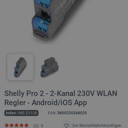
Shelly Pro 2 - 2-Kanal 230V WLAN
Regler - Android/iOS App
Index:
IME-23108
EAN:
3800235268025
Zur Wunschliste hinzufügen
(
2
)
5