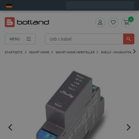
Wir verschicken am Freitag
0
MENU
STARTSEITE
SMART HOME
SMART HOME HERSTELLER
SHELLY - HAUSAUTOMATI