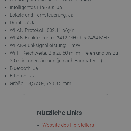
49
Intelligentes Ein/Aus: Ja
Lokale und Fernsteuerung: Ja
Drahtlos: Ja
critCartData
botland.de
9
50
WLAN-Protokoll: 802.11 b/g/n
WLAN-Funkfrequenz: 2412 MHz bis 2484 MHz
WLAN-Funksignalleistung: 1 mW
Wi-Fi-Reichweite: Bis zu 50 m im Freien und bis zu
30 m in Innenräumen (je nach Baumaterial)
Bluetooth: Ja
PHPSESSID
PHP.net
botland.de
Ethernet: Ja
Größe: 18,5 x 89,5 x 68,5 mm
Nützliche Links
Website des Herstellers