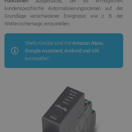
Funktionen
ausgestattet, die es ermöglichen,
kundenspezifische Automatisierungsszenen auf der
Grundlage verschiedener Ereignisse, wie z. B. der
Wettervorhersage, einzustellen.
Shelly-Geräte sind mit
Amazon
Alexa,
Google Assistant, Android und iOS
kompatibel
.