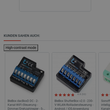
_lb_ccc
.botland.de
KUNDEN SAHEN AUCH:
High-contrast mode
Storage declaration
Name
Storage type
_uetvid
Lokaler Speicher
lastExternalReferrer
Lokaler Speicher
__ps_checkoutPayPalSdkInstance_storage__
Lokaler Speicher
4.8 (33)
lastExternalReferrerTime
Lokaler Speicher
BleBox dacBoxD DC - 2-
BleBox ShutterBox v2.0 - 230-
Sonoff
_uetsid_exp
Lokaler Speicher
Kanal-WiFi-Steuerung -
V-WLAN-Rollladensteuerung -
intell
Dimmer/Drehzahlregler - 5-
Android / iOS-Anwendung
Kanalre