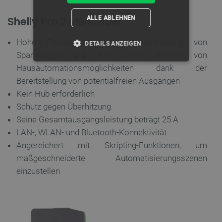
Shelly Pro 2 Merkmale
ALLE ABLEHNEN
Hohe Flexibilität bei der Handhabung von
DETAILS ANZEIGEN
Spannungen und eine breite Palette von
UNBEDINGT ERFORDERLICH
Hausautomationsmöglichkeiten dank der
Bereitstellung von potentialfreien Ausgängen
PERFORMANCE
Kein Hub erforderlich
Schutz gegen Überhitzung
TARGETING
Seine Gesamtausgangsleistung beträgt 25 A
LAN-, WLAN- und Bluetooth-Konnektivität
FUNKTIONALITÄT
Angereichert mit Skripting-Funktionen, um
maßgeschneiderte Automatisierungsszenen
einzustellen
Unbedingt erforderlich
Performance
Targeting
Funktionalität
Unbedingt erforderliche Cookies ermöglichen