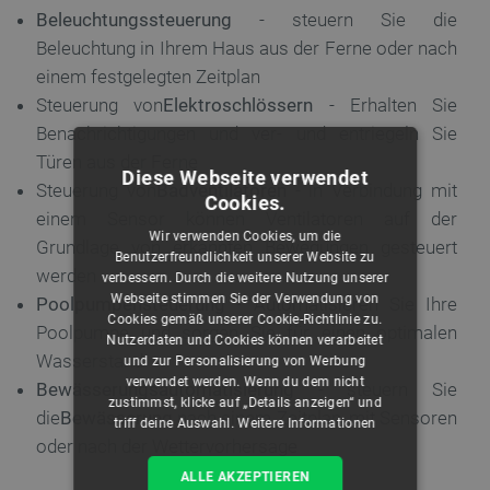
Beleuchtungssteuerung
- steuern Sie die
Beleuchtung in Ihrem Haus aus der Ferne oder nach
einem festgelegten Zeitplan
Steuerung von
Elektroschlössern
- Erhalten Sie
Benachrichtigungen und ver- und entriegeln Sie
Türen aus der Ferne
Diese Webseite verwendet
Steuerung von
Badventilatoren
- in Verbindung mit
Cookies.
einem Sensor können Ventilatoren auf der
Wir verwenden Cookies, um die
Grundlage von erkannten Bewegungen gesteuert
Benutzerfreundlichkeit unserer Website zu
werden
verbessern. Durch die weitere Nutzung unserer
Webseite stimmen Sie der Verwendung von
Poolpumpensteuerung
- Automatisieren Sie Ihre
Cookies gemäß unserer Cookie-Richtlinie zu.
Poolpumpe und sorgen Sie für einen optimalen
Nutzerdaten und Cookies können verarbeitet
Wasserstand
und zur Personalisierung von Werbung
verwendet werden. Wenn du dem nicht
Bewässerungsautomatisierung
- steuern Sie
zustimmst, klicke auf „Details anzeigen“ und
die
Bewässerung
nach einem Zeitplan, mit Sensoren
triff deine Auswahl.
Weitere Informationen
oder nach der Wettervorhersage
ALLE AKZEPTIEREN