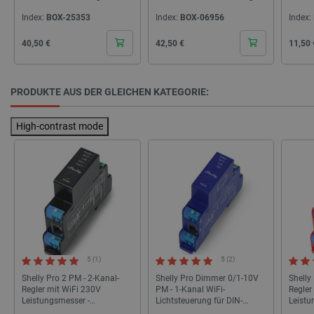
_gcl_ls
Lokaler Speicher
24V - Android/iOS-App
Andro
Index:
BOX-25353
Index:
BOX-06956
Index:
lbx_ac_easystorage
Sitzungsspeicher
Cena
Cena
Cena
_cltk
Sitzungsspeicher
40,50 €
42,50 €
11,50 
_smvc
Lokaler Speicher
cartSkuToUrl
Lokaler Speicher
PRODUKTE AUS DER GLEICHEN KATEGORIE:
_uetvid_exp
Lokaler Speicher
_uetsid
Lokaler Speicher
High-contrast mode
luigis.env.v2.159265-309907
Sitzungsspeicher
Anbieter
/
Name
Ablaufdatum
Bes
Domäne
Anbieter
/
Name
Ablaufdatum
Beschr
Domäne
smvr
.botland.de
1 Jahr 1
Die
Anbieter
/
Name
Ablaufdatum
Beschrei
5 (1)
5 (2)
Monat
ver
smuuid
.botland.de
1 Jahr 1
Dieses 
Domäne
Ben
Monat
um das 
Shelly Pro 2 PM - 2-Kanal-
Shelly Pro Dimmer 0/1-10V
Shelly
und
die Int
MUID
Microsoft
1 Jahr 4
Dieses C
Regler mit WiFi 230V
PM - 1-Kanal WiFi-
Regler
Sit
zu verfo
Corporation
Wochen
von Micro
zu 
Leistungsmesser -
Lichtsteuerung für DIN-
Leistu
Analyse
.bing.com
als einde
Ben
Web-Ve
Android/iOS App
Schiene
Andro
Benutzer