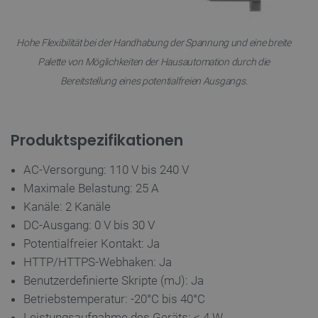
Hohe Flexibilität bei der Handhabung der Spannung und eine breite
Palette von Möglichkeiten der Hausautomation durch die
CookieScriptConsent
CookieScript
2 
Bereitstellung eines potentialfreien Ausgangs.
botland.de
Produktspezifikationen
AC-Versorgung: 110 V bis 240 V
isListDisplay
botland.de
Maximale Belastung: 25 A
Kanäle: 2 Kanäle
DC-Ausgang: 0 V bis 30 V
Potentialfreier Kontakt: Ja
LaSID
Quality Unit
LLC
HTTP/HTTPS-Webhaken: Ja
botland.de
Benutzerdefinierte Skripte (mJ): Ja
Betriebstemperatur: -20°C bis 40°C
_smvs
.botland.de
59
Leistungsaufnahme des Geräts: < 4 W