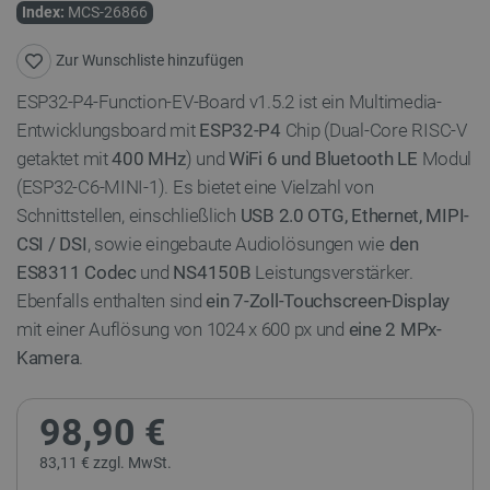
Index:
MCS-26866
Zur Wunschliste hinzufügen
ESP32-P4-Function-EV-Board v1.5.2 ist ein Multimedia-
Entwicklungsboard mit
ESP32-P4
Chip (Dual-Core RISC-V
getaktet mit
400 MHz
) und
WiFi 6 und Bluetooth LE
Modul
(ESP32-C6-MINI-1). Es bietet eine Vielzahl von
Schnittstellen, einschließlich
USB 2.0 OTG, Ethernet, MIPI-
CSI / DSI
, sowie eingebaute Audiolösungen wie
den
ES8311 Codec
und
NS4150B
Leistungsverstärker.
Ebenfalls enthalten sind
ein 7-Zoll-Touchscreen-Display
mit einer Auflösung von 1024 x 600 px und
eine 2 MPx-
Kamera
.
98,90 €
83,11 € zzgl. MwSt.