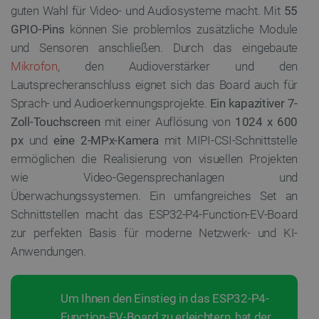
guten Wahl für Video- und Audiosysteme macht. Mit
55
GPIO-Pins
können Sie problemlos zusätzliche Module
und Sensoren anschließen. Durch das eingebaute
Mikrofon
, den Audioverstärker und den
Lautsprecheranschluss eignet sich das Board auch für
Sprach- und Audioerkennungsprojekte.
Ein kapazitiver 7-
Zoll-Touchscreen
mit einer Auflösung von
1024 x 600
px
und
eine 2-MPx-Kamera
mit MIPI-CSI-Schnittstelle
ermöglichen die Realisierung von visuellen Projekten
wie Video-Gegensprechanlagen und
Überwachungssystemen. Ein umfangreiches Set an
Schnittstellen macht das ESP32-P4-Function-EV-Board
zur perfekten Basis für moderne Netzwerk- und KI-
Anwendungen.
Um Ihnen den Einstieg in das ESP32-P4-
Function-EV-Board zu erleichtern, hat der