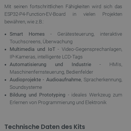
Mit seinen fortschrittlichen Fähigkeiten wird sich das
PrestaShop-[abcdef0123456789]{32}
.botland.de
2
ESP32-P4-Function-EV-Board in vielen Projekten
bewähren, wie z.B.:
Smart Homes
- Gerätesteuerung, interaktive
LaVisitorId_Ym90bGFuZC5sYWRlc2suY29tLw
.botland.de
Touchscreens, Überwachung
Multimedia und IoT
- Video-Gegensprechanlagen,
critData
botland.de
9
46
IP-Kameras, intelligente LCD-Tags
Automatisierung und Industrie
- HMIs,
Maschinenfernsteuerung, Bedienfelder
Audioprojekte - Audioaufnahme
, Spracherkennung,
Soundsysteme
_lb
.botland.de
Bildung und Prototyping
- ideales Werkzeug zum
Erlernen von Programmierung und Elektronik
Technische Daten des Kits