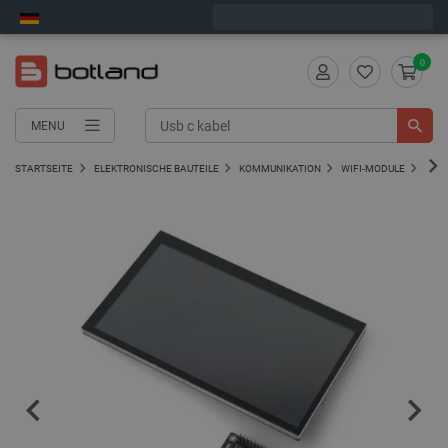
Wir verschicken am Montag
0
MENU
STARTSEITE
ELEKTRONISCHE BAUTEILE
KOMMUNIKATION
WIFI-MODULE
WIFI