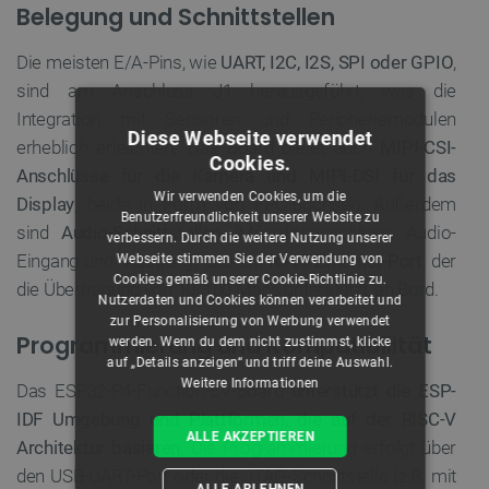
Belegung und Schnittstellen
Die meisten E/A-Pins, wie
UART, I2C, I2S, SPI oder GPIO
,
sind am Anschluss J1 herausgeführt, was die
Integration mit Sensoren und Peripheriemodulen
Diese Webseite verwendet
erheblich erleichtert. Das Board bietet auch
MIPI-CSI-
Cookies.
Anschlüsse für die Kamera und MIPI-DSI für das
Wir verwenden Cookies, um die
Display
, beide in Form von FPC-Buchsen. Außerdem
Benutzerfreundlichkeit unserer Website zu
sind
Audio-Schnittstellen
(Mikrofonanschluss, Audio-
verbessern. Durch die weitere Nutzung unserer
Eingang und -Ausgang) und ein
RJ45-Ethernet-Port
, der
Webseite stimmen Sie der Verwendung von
Cookies gemäß unserer Cookie-Richtlinie zu.
die Übertragung von 10/100 Mbps unterstützt, an Bord.
Nutzerdaten und Cookies können verarbeitet und
zur Personalisierung von Werbung verwendet
Programmierung und Kompatibilität
werden. Wenn du dem nicht zustimmst, klicke
auf „Details anzeigen“ und triff deine Auswahl.
Weitere Informationen
Das ESP32-P4-Function-EV-Board
unterstützt die ESP-
IDF Umgebung und Plattformen, die auf der RISC-V
ALLE AKZEPTIEREN
Architektur basieren
. Die Programmierung erfolgt über
den USB-UART-Port oder die JTAG-Schnittstelle (z.B. mit