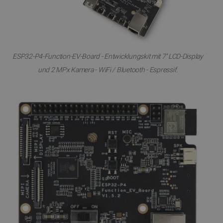
ESP32-P4-Function-EV-Board - Entwicklungskit mit 7'' LCD-Display
und 2 MPx Kamera - WiFi / Bluetooth - Espressif.