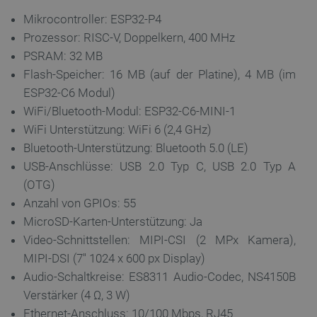
Mikrocontroller: ESP32-P4
Prozessor: RISC-V, Doppelkern, 400 MHz
CookieScriptConsent
CookieScript
2
botland.de
PSRAM: 32 MB
Flash-Speicher: 16 MB (auf der Platine), 4 MB (im
ESP32-C6 Modul)
WiFi/Bluetooth-Modul: ESP32-C6-MINI-1
WiFi Unterstützung: WiFi 6 (2,4 GHz)
Bluetooth-Unterstützung: Bluetooth 5.0 (LE)
isListDisplay
botland.de
USB-Anschlüsse: USB 2.0 Typ C, USB 2.0 Typ A
(OTG)
Anzahl von GPIOs: 55
LaSID
Quality Unit
LLC
MicroSD-Karten-Unterstützung: Ja
botland.de
Video-Schnittstellen: MIPI-CSI (2 MPx Kamera),
MIPI-DSI (7'' 1024 x 600 px Display)
Audio-Schaltkreise: ES8311 Audio-Codec, NS4150B
_smvs
.botland.de
5
49
Verstärker (4 Ω, 3 W)
Ethernet-Anschluss: 10/100 Mbps, RJ45