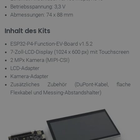
Betriebsspannung: 3,3 V
critCartData
botland.de
9
50
Abmessungen: 74 x 88 mm
Inhalt des Kits
ESP32-P4-Function-EV-Board v1.5.2
7-Zoll-LCD-Display (1024 x 600 px) mit Touchscreen
PHPSESSID
PHP.net
2 MPx Kamera (MIPI-CSI)
botland.de
LCD-Adapter
Kamera-Adapter
Zusätzliches Zubehör (DuPont-Kabel, flache
Flexkabel und Messing-Abstandshalter)