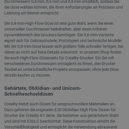
Durchmessern 0,4 mm, 0,6 mm und 0,8 mm erhältlich, sodass Sie
LaVisitorId_Ym90bGFuZC5sYWRlc2suY29tLw
.botland.de
die Düse wählen können, die Ihren Anforderungen an Präzision und
Leistung am besten entspricht.
Die 0,4-mm-High-Flow-Düse ist eine gute Wahl, wenn Sie einen
critData
botland.de
9
46
universellen Durchmesser beibehalten, aber einen höheren
Dynamikbereich des Druckers benötigen. Die 0,6-mm-Variante
eignet sich für Gebrauchsteile, Prototypen und technische Modelle.
Mit der 0,8-mm-Düse lassen sich größere Teile schneller fertigen, bei
denen es nicht auf feine Details ankommt. In unserem Shop finden
Sie auch High-Flow-Düsensets für Creality-Drucker. Ein Set mit
verschiedenen Durchmessern ermöglicht es Ihnen, den Drucker
_lb
.botland.de
flexibel an unterschiedliche Projekte anzupassen, ohne jede Düse
einzeln kaufen zu müssen.
Gehärtete, ObXidian- und Unicorn-
Schnellwechseldüsen
Creality bietet auch Düsen für anspruchsvollere Materialien an.
Dazu gehören die originalen E3D ObXidian High Flow Düsen für
Drucker der Creality K1-Serie. Sie bestehen aus gehärtetem Stahl
CookieScriptConsent
CookieScript
2 
botland.de
und sind mit E3DLC beschichtet. Diese Konstruktion erhöht die
Verschleißfestigkeit und ermöglicht die Verwendung abrasiverer