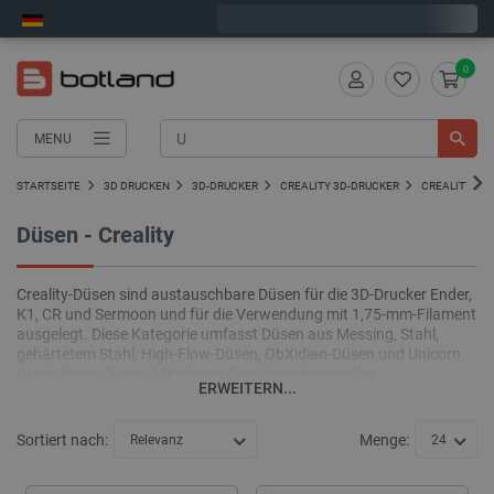
Bestelle in:
8
:
25
:
29
, und wir versenden heute!
0
MENU
STARTSEITE
3D DRUCKEN
3D-DRUCKER
CREALITY 3D-DRUCKER
CREALITY ZU
Düsen - Creality
Creality-Düsen sind austauschbare Düsen für die 3D-Drucker Ender,
K1, CR und Sermoon und für die Verwendung mit 1,75-mm-Filament
ausgelegt. Diese Kategorie umfasst Düsen aus Messing, Stahl,
gehärtetem Stahl, High-Flow-Düsen, ObXidian-Düsen und Unicorn
Quick-Swap-Düsen. Mit diesen Produkten können Sie
ERWEITERN...
Düsendurchmesser und -material wählen, die optimal zu Ihrem
Filamenttyp, Ihrer Druckgeschwindigkeit und der gewünschten
Modellgenauigkeit passen.
Sortiert nach:
Menge:
Relevanz
24