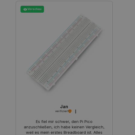
Vorschau
Storage declaration
Name
Storage type
_uetvid
Lokaler Speicher
lastExternalReferrer
Lokaler Speicher
__ps_checkoutPayPalSdkInstance_storage__
Lokaler Speicher
lastExternalReferrerTime
Lokaler Speicher
_uetsid_exp
Lokaler Speicher
_gcl_ls
Lokaler Speicher
lbx_ac_easystorage
Sitzungsspeicher
Jan
_cltk
Sitzungsspeicher
verifiziert
_smvc
Lokaler Speicher
Es fiel mir schwer, den Pi Pico
cartSkuToUrl
Lokaler Speicher
anzuschließen, ich habe keinen Vergleich,
weil es mein erstes Breadboard ist. Alles
_uetvid_exp
Lokaler Speicher