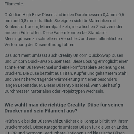
Filamente.
ObXidian High Flow Düsen sind in den Durchmessern 0,4 mm, 0,6
mm und 0,8 mm erhältlich. Sie eignen sich für Materialien mit
Kohlenstofffasern, Mineralpartikeln, metallischen Zusätzen oder
anderen Füllstoffen. Diese Fasern können bei Standard-
isListDisplay
botland.de
Messingdüsen zu schnellerem Verschleiß und einer allmählichen
Verformung der Düsenöffnung führen.
Das Sortiment umfasst auch Creality Unicorn Quick-Swap Düsen
LaSID
Quality Unit
und Unicorn Quick-Swap Düsensets. Diese Lösung ermöglicht einen
LLC
schnelleren Düsenwechsel und eine komfortablere Bedienung des
botland.de
Druckers. Die Düse besteht aus Titan, Kupfer und gehärtetem Stahl
und vereint hervorragende Wärmeleitung mit einer besonders
langen Lebensdauer. Dieser Düsentyp ist ideal, wenn Sie häufig
_smvs
.botland.de
59
Durchmesser, Materialien oder Projekttypen wechseln.
49
Wie wählt man die richtige Creality-Düse für seinen
Drucker und sein Filament aus?
critCartData
botland.de
9
50
Prüfen Sie bei der Düsenwahl zunächst die Kompatibilität mit Ihrem
Druckermodell. Diese Kategorie umfasst Düsen für die Serien Ender,
K1, CR und Sermoon. Verfügbare Optionen sind klassische Düsen,