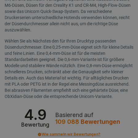
M6-Düsen, Düsen für den Creality K1 und CR-M4, High-Flow-Düsen
sowie das Unicorn Quick-Swap-System. Da verschiedene
Druckerserien unterschiedliche Hotends verwenden können, reicht
der Düsendurchmesser allein nicht aus, um die richtige Düse
PHPSESSID
PHP.net
auszuwählen.
botland.de
Wählen Sie als Nächstes den für Ihren Drucktyp passenden
Düsendurchmesser. Eine 0,25-mm-Düse eignet sich für kleine Details
und feine Linien. Eine 0,4-mm-Düse ist für die meisten
Standardarbeiten geeignet. Die 0,6-mm-Variante ist für größere
Modelle und stabilere Wände nützlich. Eine 0,8-mm-Düse ermöglicht
schnelleres Drucken, schränkt aber die Genauigkeit sehr kleiner
Details ein. Auch das Material ist wichtig. Für alltägliches Drucken
mit PLA oder PETG ist in der Regel eine Messingdüse ausreichend.
Bei abrasiven Filamenten empfiehlt sich eine gehärtete Düse, eine
ObXidian-Düse oder die entsprechende Unicorn-Variante.
4.9
_lb_ccc
.botland.de
Basierend auf
109 088
Bewertungen
Bewertung
Wie sammeln wir Bewertungen?