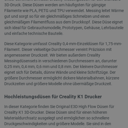
.youtube.com
3D-Druck. Diese Düsen werden am häufigsten für gängige
Filamente wie PLA, PETG und TPU verwendet. Messing leitet Wärme
gut und sorgt so für ein gleichmäßiges Schmelzen und einen
gleichmäßigen Filamentfluss aus dem Druckkopf. Diese Düse eignet
sich ideal für Gebrauchsmodelle, Prototypen, Gehäuse, Lehrbauteile
und einfache technische Bauteile.
Diese Kategorie umfasst Creality 0,4-mm-Einzeldüsen für 1,75-mm-
Filament. Dieser vielseitige Durchmesser vereint Präzision mit
angemessener Druckzeit. Wir bieten außerdem Creality
Messingdüsensets in verschiedenen Durchmessern an, darunter
critAccountId
botland.de
9
41
0,25 mm, 0,4 mm, 0,6 mm und 0,8 mm. Der kleinere Durchmesser
eignet sich für Details, dünne Wände und kleine Schriftzüge. Der
größere Durchmesser ermöglicht dickere Materialbahnen, kürzere
Druckzeiten und größere Modelle ohne übermäßige Druckzeit.
Datenschutzerklärung von Google
Hochleistungsdüsen für Creality K1 Drucker
In dieser Kategorie finden Sie Original E3D High Flow Düsen für
PrestaShop-[abcdef0123456789]{32}
.botland.de
2 
Creality K1 3D-Drucker. Diese Düsen sind für einen höheren
Materialdurchsatz ausgelegt und ermöglichen so schnellere
Druckgeschwindigkeiten und größere Modelle. Sie sind in den