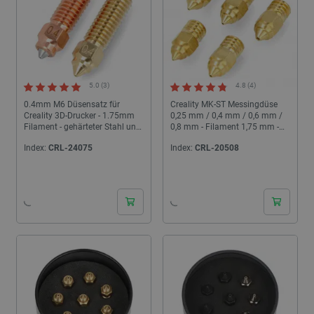
5.0 (3)
4.8 (4)
0.4mm M6 Düsensatz für
Creality MK-ST Messingdüse
Creality 3D-Drucker - 1.75mm
0,25 mm / 0,4 mm / 0,6 mm /
Filament - gehärteter Stahl und
0,8 mm - Filament 1,75 mm -
Messing
Messing - 5 Stk.
Index:
CRL-24075
Index:
CRL-20508
24h
24h