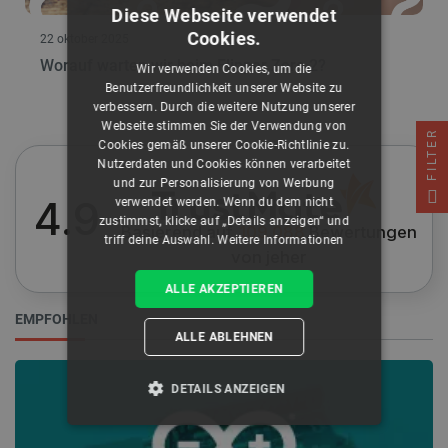
Diese Webseite verwendet
Cookies.
22 oktober 2025
Worauf warten wir beim Flipper Zero 2?
Wir verwenden Cookies, um die
Benutzerfreundlichkeit unserer Website zu
verbessern. Durch die weitere Nutzung unserer
Webseite stimmen Sie der Verwendung von
FILTER
Cookies gemäß unserer Cookie-Richtlinie zu.
Nutzerdaten und Cookies können verarbeitet
und zur Personalisierung von Werbung
4.9
verwendet werden. Wenn du dem nicht
zustimmst, klicke auf „Details anzeigen“ und
Basierend auf
109 088
Bewertungen
triff deine Auswahl.
Weitere Informationen
von jeher
ALLE AKZEPTIEREN
EMPFOHLEN
ALLE ABLEHNEN
DETAILS ANZEIGEN
UNBEDINGT ERFORDERLICH