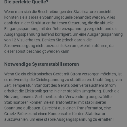
Die perfekte Quelle?
Wenn man sich die Beschreibungen der Stabilisatoren ansieht,
Unbedingt erforderlich
Performance
könnten sie als ideale Spannungsquelle behandelt werden. Alles
Targeting
Funktionalität
dank der in der Struktur enthaltenen Steuerung, die die aktuelle
Eingangsspannung mit der Referenzspannung vergleicht und die
Unbedingt erforderliche Cookies ermöglichen
Ausgangsspannung laufend korrigiert, um eine Ausgangsspannung
wesentliche Kernfunktionen der Website wie die
von 12 V zu erhalten. Denken Sie jedoch daran, die
Benutzeranmeldung und die Kontoverwaltung.
Stromversorgung nicht anzuschließen umgekehrt zuführen, da
Ohne die unbedingt erforderlichen Cookies kann
die Website nicht ordnungsgemäß verwendet
dieser sonst beschädigt werden kann.
werden.
Notwendige Systemstabilisatoren
Anbieter
/
Name
Ab
Domäne
Wenn Sie ein elektronisches Gerät mit Strom versorgen möchten, ist
VISITOR_PRIVACY_METADATA
YouTube
5 
es notwendig, die Gleichspannung zu stabilisieren. Unabhängig von
.youtube.com
Zeit, Temperatur, Standort des Geräts oder verbrauchtem Strom
arbeitet die Elektronik gerne in einer stabilen Umgebung. Durch die
Nutzung unseres Sortiments unter Verwendung ausgewählter
Stabilisatoren können Sie ein Trafonetzteil mit stabilisierter
Spannung aufbauen. Es reicht aus, einen Transformator, eine
Graetz-Brücke und einen Kondensator für den Stabilisator
auszuwählen, um eine stabile Ausgangsspannung zu erhalten!