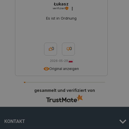
Łukasz
verifiziert
_lb
.botland.de
Es ist in Ordnung
0
0
2026-05-29
CookieScriptConsent
CookieScript
2 
Original anzeigen
botland.de
gesammelt und verifiziert von
isListDisplay
botland.de
KONTAKT