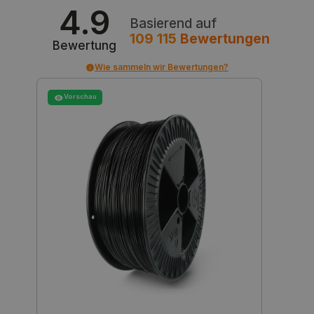
4.9
Basierend auf
critAccountId
botland.de
9
109 115
Bewertungen
41
Bewertung
Wie sammeln wir Bewertungen?
Datenschutzerklärung von Google
Vorschau
PrestaShop-[abcdef0123456789]{32}
.botland.de
2 
LaVisitorId_Ym90bGFuZC5sYWRlc2suY29tLw
.botland.de
critData
botland.de
9
46