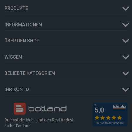
PRODUKTE
LaSID
Quality Unit
LLC
botland.de
INFORMATIONEN
_smvs
.botland.de
59
ÜBER DEN SHOP
49
WISSEN
critCartData
botland.de
9
50
BELIEBTE KATEGORIEN
IHR KONTO
PHPSESSID
PHP.net
botland.de
Du hast die Idee - und den Rest findest
du bei Botland