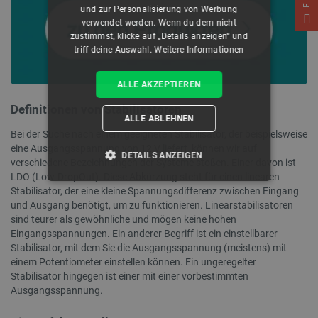
und zur Personalisierung von Werbung
verwendet werden. Wenn du dem nicht
zustimmst, klicke auf „Details anzeigen“ und
triff deine Auswahl.
Weitere Informationen
ALLE AKZEPTIEREN
Definitionen von Stabilisatoren
ALLE ABLEHNEN
Bei der Suche nach einem geeigneten Stabilisator, der beispielsweise
eine Ausgangsspannung von 12 V liefert, können wir auf
DETAILS ANZEIGEN
verschiedene Bezeichnungen der Systeme stoßen. Einer davon ist
LDO (Low-DropOut). Diese Abkürzung steht für einen linearen
UNBEDINGT ERFORDERLICH
Stabilisator, der eine kleine Spannungsdifferenz zwischen Eingang
und Ausgang benötigt, um zu funktionieren. Linearstabilisatoren
sind teurer als gewöhnliche und mögen keine hohen
PERFORMANCE
Eingangsspannungen. Ein anderer Begriff ist ein einstellbarer
Stabilisator, mit dem Sie die Ausgangsspannung (meistens) mit
TARGETING
einem Potentiometer einstellen können. Ein ungeregelter
Stabilisator hingegen ist einer mit einer vorbestimmten
FUNKTIONALITÄT
Ausgangsspannung.