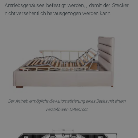
Antriebsgehäuses befestigt werden,
, damit der Stecker
nicht versehentlich herausgezogen werden kann.
critAccountId
botland.de
9
41
Datenschutzerklärung von Google
Der Antrieb ermöglicht die Automatisierung eines Bettes mit einem
PrestaShop-[abcdef0123456789]{32}
.botland.de
2 
verstellbaren Lattenrost.
LaVisitorId_Ym90bGFuZC5sYWRlc2suY29tLw
.botland.de