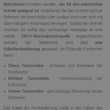
Bettrahmen
montiert werden
, der für den elektrischen
Antrieb geeignet ist
. Installieren Sie den Antrieb nicht an
TARGETING
Rahmen, die beschädigt oder uneben sind oder sich mit
FUNKTIONALITÄT
übermäßigem Widerstand bewegen. Sobald der Antrieb
montiert ist, sollte das werkseitige Netzkabel an eine
stabile
230-V-Wechselstromquelle
angeschlossen
werden. Der Stellantrieb wird über
eine
Unbedingt erforderlich
Performance
Kabelfernbedienung
gesteuert, die folgende Funktionen
Targeting
Funktionalität
bietet:
Unbedingt erforderliche Cookies ermöglichen
Obere Tastenreihe
- Anheben und Absenken der
wesentliche Kernfunktionen der Website wie die
Benutzeranmeldung und die Kontoverwaltung.
Kopfstütze
Ohne die unbedingt erforderlichen Cookies kann
die Website nicht ordnungsgemäß verwendet
Mittlere Tastenreihe
- Höhenverstellung der
werden.
Fußstütze
Anbieter
/
Name
Ab
Untere Tastenreihe
- gleichzeitige Steuerung beider
Domäne
Sektionen
VISITOR_PRIVACY_METADATA
YouTube
5 
.youtube.com
Das Kabel der Fernbedienung sollte in den Haken des