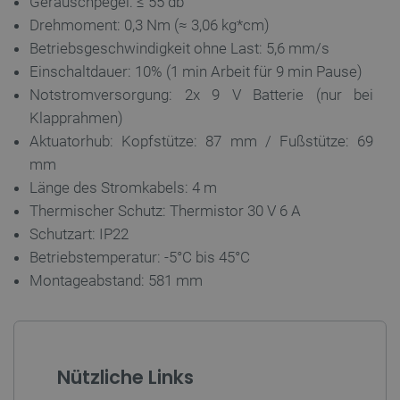
Geräuschpegel: ≤ 55 db
Drehmoment: 0,3 Nm (≈ 3,06 kg*cm)
Betriebsgeschwindigkeit ohne Last: 5,6 mm/s
isListDisplay
botland.de
Einschaltdauer: 10% (1 min Arbeit für 9 min Pause)
Notstromversorgung: 2x 9 V Batterie (nur bei
Klapprahmen)
Aktuatorhub: Kopfstütze: 87 mm / Fußstütze: 69
LaSID
Quality Unit
LLC
mm
botland.de
Länge des Stromkabels: 4 m
Thermischer Schutz: Thermistor 30 V 6 A
Schutzart: IP22
_smvs
.botland.de
59
49
Betriebstemperatur: -5°C bis 45°C
Montageabstand: 581 mm
critCartData
botland.de
9
50
Nützliche Links