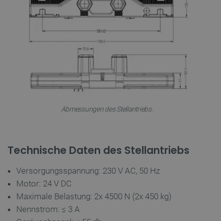
critData
botland.de
9
46
_lb
.botland.de
Abmessungen des Stellantriebs.
Technische Daten des Stellantriebs
Versorgungsspannung: 230 V AC, 50 Hz
CookieScriptConsent
CookieScript
2 
Motor: 24 V DC
botland.de
Maximale Belastung: 2x 4500 N (2x 450 kg)
Nennstrom: ≤ 3 A