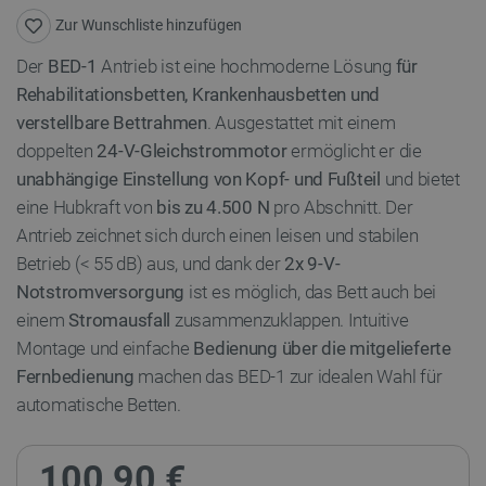
Zur Wunschliste hinzufügen
Der
BED-1
Antrieb ist eine hochmoderne Lösung
für
Rehabilitationsbetten, Krankenhausbetten und
verstellbare Bettrahmen
. Ausgestattet mit einem
doppelten
24-V-Gleichstrommotor
ermöglicht er die
unabhängige Einstellung von Kopf- und Fußteil
und bietet
eine Hubkraft von
bis zu 4.500 N
pro Abschnitt. Der
Antrieb zeichnet sich durch einen leisen und stabilen
Betrieb (< 55 dB) aus, und dank der
2x 9-V-
Notstromversorgung
ist es möglich, das Bett auch bei
einem
Stromausfall
zusammenzuklappen. Intuitive
Montage und einfache
Bedienung über die mitgelieferte
Fernbedienung
machen das BED-1 zur idealen Wahl für
automatische Betten.
100,90 €