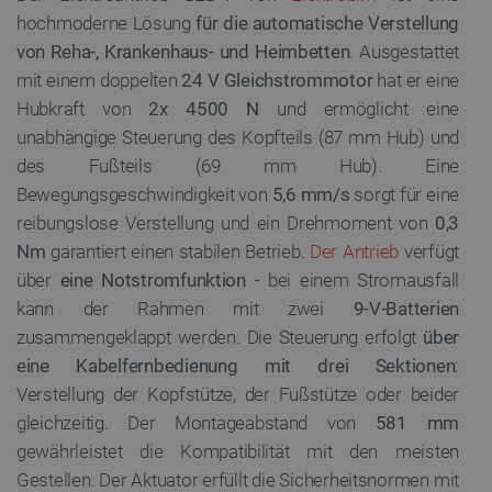
hochmoderne Lösung
für die automatische Verstellung
von Reha-, Krankenhaus- und Heimbetten
. Ausgestattet
mit einem doppelten
24 V Gleichstrommotor
hat er eine
Hubkraft von
2x 4500 N
und ermöglicht eine
unabhängige Steuerung des Kopfteils (87 mm Hub) und
des Fußteils (69 mm Hub). Eine
Bewegungsgeschwindigkeit von
5,6 mm/s
sorgt für eine
reibungslose Verstellung und ein Drehmoment von
0,3
Nm
garantiert einen stabilen Betrieb.
Der Antrieb
verfügt
über
eine Notstromfunktion
- bei einem Stromausfall
kann der Rahmen mit zwei
9-V-Batterien
zusammengeklappt werden. Die Steuerung erfolgt
über
eine Kabelfernbedienung mit drei Sektionen
:
Verstellung der Kopfstütze, der Fußstütze oder beider
gleichzeitig. Der Montageabstand von
581 mm
gewährleistet die Kompatibilität mit den meisten
Gestellen. Der Aktuator erfüllt die Sicherheitsnormen mit