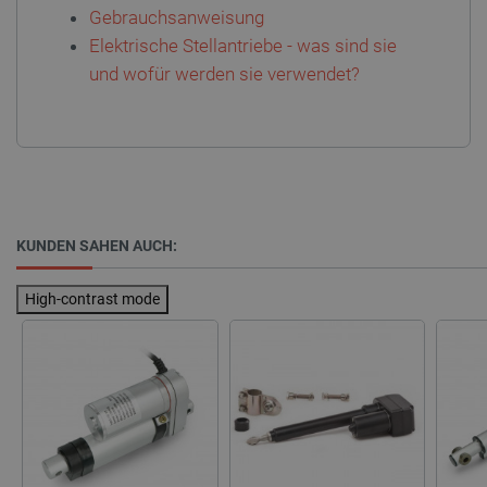
Gebrauchsanweisung
Elektrische Stellantriebe - was sind sie
PHPSESSID
PHP.net
und wofür werden sie verwendet?
botland.de
KUNDEN SAHEN AUCH:
High-contrast mode
_lb_ccc
.botland.de