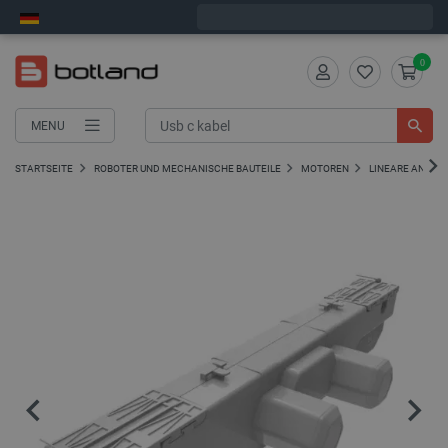
Bestelle in:
2
:
06
:
04
, und wir versenden heute!
0
MENU
STARTSEITE
ROBOTER UND MECHANISCHE BAUTEILE
MOTOREN
LINEARE ANTRIE