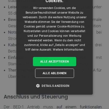
Cookies.
stabilen und reibungslosen Betrieb
Leiser und stabiler Betrieb
- Geräuschpegel unter
Wir verwenden Cookies, um die
55 dB
Benutzerfreundlichkeit unserer Website zu
verbessern. Durch die weitere Nutzung unserer
Bewegungsgeschwindigkeit 5,6 mm/s
- optimale
Webseite stimmen Sie der Verwendung von
Geschwindigkeit für die Verstellung der Bettposition
Cookies gemäß unserer Cookie-Richtlinie zu.
Nutzerdaten und Cookies können verarbeitet
Notstromversorgung 2x 9 V
- Bett kann bei
und zur Personalisierung von Werbung
Stromausfall zusammengeklappt werden
verwendet werden. Wenn du dem nicht
Kabelfernbedienung
- intuitive Steuerung von drei
zustimmst, klicke auf „Details anzeigen“ und
triff deine Auswahl.
Weitere Informationen
Bettabschnitten
Einfache Montage
- kompatibel mit
ALLE AKZEPTIEREN
Standardrahmen (Montageabstand 581 mm)
Thermoschutz
- eingebauter Thermistor 30 V 6 A für
ALLE ABLEHNEN
Überlastschutz
DETAILS ANZEIGEN
Anschluss und Steuerung
UNBEDINGT ERFORDERLICH
Der BED-1 Antrieb muss
auf einem funktionalen
PERFORMANCE