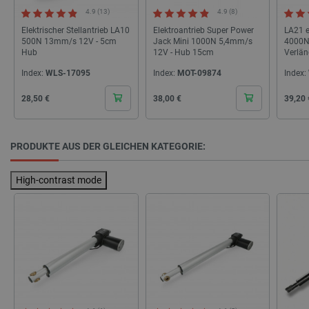
4.9 (13)
4.9 (8)
Elektrischer Stellantrieb LA10
Elektroantrieb Super Power
LA21 e
Storage declaration
500N 13mm/s 12V - 5cm
Jack Mini 1000N 5,4mm/s
4000N
Hub
12V - Hub 15cm
Verlä
Name
Storage type
Index:
WLS-17095
Index:
MOT-09874
Index:
_uetvid
Lokaler Speicher
Cena
Cena
Cena
28,50 €
38,00 €
39,20 
lastExternalReferrer
Lokaler Speicher
__ps_checkoutPayPalSdkInstance_storage__
Lokaler Speicher
lastExternalReferrerTime
Lokaler Speicher
PRODUKTE AUS DER GLEICHEN KATEGORIE:
_uetsid_exp
Lokaler Speicher
High-contrast mode
_gcl_ls
Lokaler Speicher
lbx_ac_easystorage
Sitzungsspeicher
_cltk
Sitzungsspeicher
_smvc
Lokaler Speicher
cartSkuToUrl
Lokaler Speicher
_uetvid_exp
Lokaler Speicher
_uetsid
Lokaler Speicher