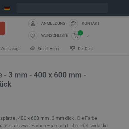
Bestelle in:
8
:
33
:
49
, und wir versenden heute!
ANMELDUNG
KONTAKT
0
WUNSCHLISTE
Werkzeuge
Smart Home
Der Rest
 - 3 mm - 400 x 600 mm -
tück
splatte
,
400 x 600 mm
,
3 mm dick
. Die Farbe
ation aus zwei Farben – je nach Lichteinfall wirkt die