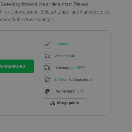
Seite ist glänzend, die andere matt. Dieses
ch für Dekorationen, Beleuchtungs- und Kunstprojekte,
gewerbliche Anwendungen.
Erhältlich
Versand
24h
N WARENKORB
Lieferung
ab 4,99 €
30 Tage
Rückgaberecht
PayPal Bezahlung
Menge prüfen