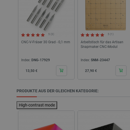
PrestaShop-[abcdef0123456
5 (3)
5 (1)
LaVisitorId_Ym90bGFuZC5
CNC-V-Fräser 30 Grad - 0,1 mm
Arbeitstisch für das Artisan
critData
Snapmaker CNC-Modul
Index:
DNG-17929
Index:
SNM-23447
_lb
Cena
Cena
13,50 €
27,90 €
CookieScriptConsent
PRODUKTE AUS DER GLEICHEN KATEGORIE:
High-contrast mode
isListDisplay
LaSID