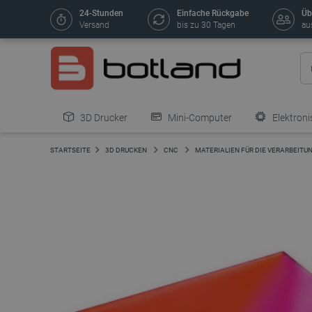
24-Stunden
Einfache Rückgabe
Üb
Versand
bis zu 30 Tagen
au
3D Drucker
Mini-Computer
Elektroni
STARTSEITE
3D DRUCKEN
CNC
MATERIALIEN FÜR DIE VERARBEITU