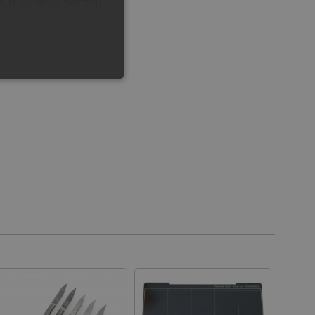
. B. Aceton, Benzin)
FUNKTIONALITÄT
 die Kontoverwaltung. Ohne
 der Einwilligungs- und
rs für ihre Interaktion mit
die Einwilligung des
e Datenschutzrichtlinien
en, dass ihre Präferenzen in
n.
 für das aktuell in der