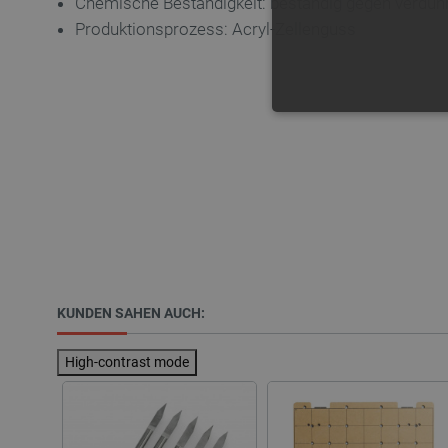
Chemische Beständigkeit: beständig gegen verdünnt
Produktionsprozess: Acryl-Zellenguss
UNBEDING
Unbedingt erforderliche Coo
die unbedingt erforderliche
Name
KUNDEN SAHEN AUCH:
VISITOR_PRIVACY_METAD
High-contrast mode
critAccountId