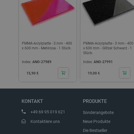
_smvs
critCartData
PHPSESSID
PMMA-Acrylplatte - 3 mm - 400
PMMA-Acrylplatte - 3 mm - 400
x 600 mm - Mehlrosa - 1 Stück.
x 600 mm - Glitzer Schwarz - 1
Stück.
Index:
ANO-27989
Index:
ANO-27991
Cena
Cena
15,90 €
19,00 €
_lb_ccc
KONTAKT
PRODUKTE
Storage declaration
+49 69 95 019 621
Sonderangebote
Name
Kontaktiere uns
Neue Produkte
_uetvid
Die Bestseller