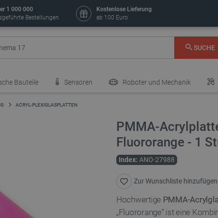
er 1 000 000
Kostenlose Lieferung
sgeführte Bestellungen
ab 100 Euro
SUCHE
sche Bauteile
Sensoren
Roboter und Mechanik
NG
ACRYL-PLEXIGLASPLATTEN
PMMA-Acrylplatte
Fluororange - 1 S
Index:
ANO-27988
Zur Wunschliste hinzufügen
Hochwertige
PMMA-Acrylgla
„Fluororange“ ist eine Kombin