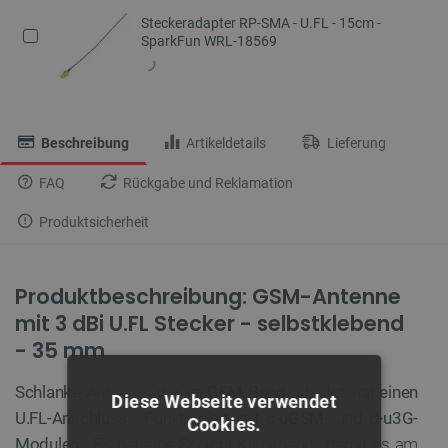
Steckeradapter RP-SMA - U.FL - 15cm -
SparkFun WRL-18569
Beschreibung
Artikeldetails
Lieferung
FAQ
Rückgabe und Reklamation
Produktsicherheit
Produktbeschreibung: GSM-Antenne
mit 3 dBi U.FL Stecker - selbstklebend
- 35 mm
Schlanke
Antenne
, die im
GSM-Band
arbeitet, hat
einen
Diese Webseite verwendet
U.FL-Anschluss
. Funktioniert mit
c-uGSM-
und
d-u3G-
Cookies.
Modulen
. Es hat eine Schicht
Klebeband
, damit es am