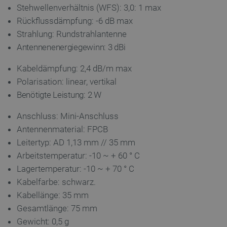
Stehwellenverhältnis (WFS): 3,0: 1 max
Rückflussdämpfung: -6 dB max
Strahlung: Rundstrahlantenne
Antennenenergiegewinn: 3 dBi
Kabeldämpfung: 2,4 dB/m max
critAccountId
botland.de
9
Polarisation: linear, vertikal
41
Benötigte Leistung: 2 W
Anschluss: Mini-Anschluss
Datenschutzerklärung von Google
Antennenmaterial: FPCB
Leitertyp: AD 1,13 mm // 35 mm
Arbeitstemperatur: -10 ~ + 60 ° C
PrestaShop-[abcdef0123456789]{32}
.botland.de
2 
Lagertemperatur: -10 ~ + 70 ° C
Kabelfarbe: schwarz.
Kabellänge: 35 mm
Gesamtlänge: 75 mm
LaVisitorId_Ym90bGFuZC5sYWRlc2suY29tLw
.botland.de
Gewicht: 0,5 g