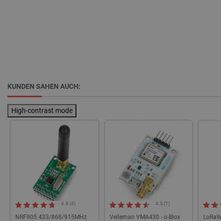
critData
botland.de
9
46
_lb
.botland.de
KUNDEN SAHEN AUCH:
High-contrast mode
CookieScriptConsent
CookieScript
2 
botland.de
4.8 (4)
4.5 (7)
NRF905 433/868/915MHz
Velleman VMA430 - u-Blox
LoRaW