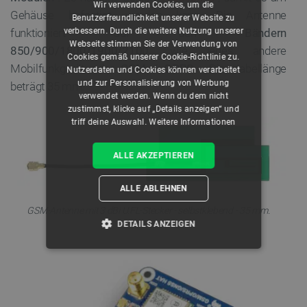
Wir verwenden Cookies, um die
Gehäuse befestigt werden kann. Die Antenne
Benutzerfreundlichkeit unserer Website zu
verbessern. Durch die weitere Nutzung unserer
funktioniert auf den
Bändern
Webseite stimmen Sie der Verwendung von
850/900/1800/1900/2100,
wie jedes andere
Cookies gemäß unserer Cookie-Richtlinie zu.
Mobilfunkgerät oder
GSM / GPRS
. Die Kabellänge
Nutzerdaten und Cookies können verarbeitet
und zur Personalisierung von Werbung
beträgt 35 mm.
verwendet werden. Wenn du dem nicht
zustimmst, klicke auf „Details anzeigen“ und
triff deine Auswahl.
Weitere Informationen
ALLE AKZEPTIEREN
ALLE ABLEHNEN
GSM-Antenne mit 3 dBi U.FL-Stecker - selbstklebend - 35 mm.
DETAILS ANZEIGEN
UNBEDINGT ERFORDERLICH
PERFORMANCE