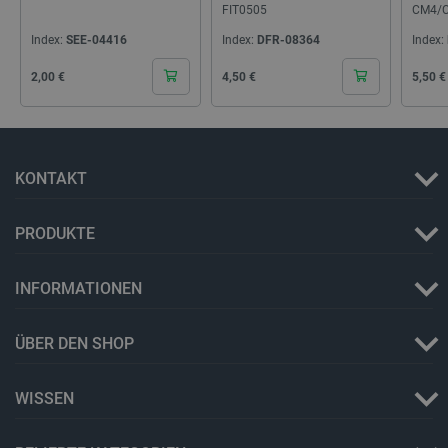
FIT0505
CM4/
PHPSESSID
PHP.net
botland.de
Index:
SEE-04416
Index:
DFR-08364
Index:
Cena
Cena
Cena
2,00 €
4,50 €
5,50 €
KONTAKT
PRODUKTE
INFORMATIONEN
_lb_ccc
.botland.de
ÜBER DEN SHOP
WISSEN