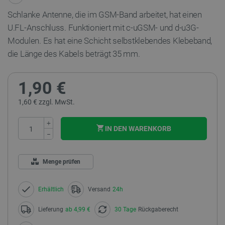
Schlanke Antenne, die im GSM-Band arbeitet, hat einen
U.FL-Anschluss.
Funktioniert mit c-uGSM- und d-u3G-
Modulen. Es hat eine Schicht selbstklebendes Klebeband,
die Länge des Kabels beträgt 35 mm.
1,90 €
1,60 € zzgl. MwSt.
+
IN DEN WARENKORB
−
Menge prüfen
Erhältlich
Versand
24h
Lieferung
ab 4,99 €
30 Tage
Rückgaberecht