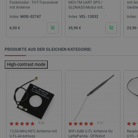
Funkmodul - THT-Transceiver
NEO-7M UART GPS /
mit An
mit Antenne
GLONASS-Modul mit
Geräte
Antenne
M5Sta
isListDisplay
botland.de
Index:
MOD-02747
Index:
VEL-13032
Index:
Cena
Cena
Cena
6,50 €
35,90 €
23,90 
LaSID
Quality Unit
LLC
PRODUKTE AUS DER GLEICHEN KATEGORIE:
botland.de
High-contrast mode
_smvs
.botland.de
59
49
critCartData
botland.de
9
50
5 (4)
5 (1)
13,56-MHz-NFC-Antenne mit
WiFi 6dBi U.FL Antenne für
Raspbe
U.FL-Anschluss
LattePanda - DFRobot
U.FL -