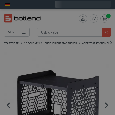
Wir verschicken am Montag
0
MENU
STARTSEITE
3D DRUCKEN
ZUBEHÖR FÜR 3D-DRUCKER
ARBEITSSTATIONEN FÜR 3