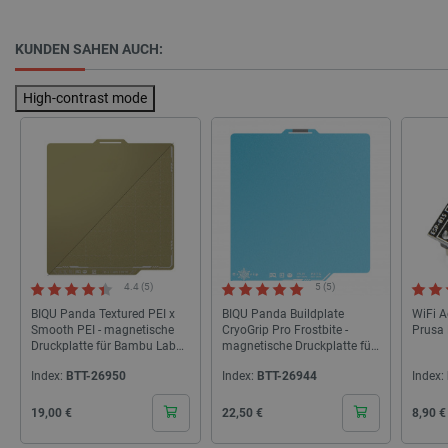
KUNDEN SAHEN AUCH:
_lb_ccc
.botland.de
High-contrast mode
Storage declaration
Name
Storage type
4.4 (5)
5 (5)
BIQU Panda Textured PEI x
BIQU Panda Buildplate
WiFi A
_uetvid
Lokaler Speicher
Smooth PEI - magnetische
CryoGrip Pro Frostbite -
Prusa
lastExternalReferrer
Lokaler Speicher
Druckplatte für Bambu Lab
magnetische Druckplatte für
X1, X2D, P1, P2, A1 -
Bambu Lab X1, X2D, P1, P2,
__ps_checkoutPayPalSdkInstance_storage__
Lokaler Speicher
Index:
BTT-26950
Index:
BTT-26944
Index:
257x257mm
A1 - 257x257mm
lastExternalReferrerTime
Lokaler Speicher
Cena
Cena
Cena
19,00 €
22,50 €
8,90 €
_uetsid_exp
Lokaler Speicher