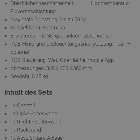
Oberflächenbeschaffenheit: Hochtemperatur-
Datenschutzerklärung von Google
Pulverbeschichtung
Maximale Belastung: bis zu 50 kg
Ausziehbarer Boden: Ja
PrestaShop-[abcdef0123456789]{32}
.botland.de
2
Erweiterbar mit 3D-gedrucktem Zubehör: ja
RGB-Hintergrundbeleuchtungsunterstützung: Ja –
optional
LaVisitorId_Ym90bGFuZC5sYWRlc2suY29tLw
.botland.de
RGB-Steuerung: Web-Oberfläche, mobile App
Abmessungen: 340 x 420 x 360 mm
critData
botland.de
9
Gewicht: 6,25 kg
46
Inhalt des Sets
1x Oberteil
1x Linke Seitenwand
_lb
.botland.de
1x Rechte Seitenwand
1x Rückwand
1x Ausziehbare Ablage