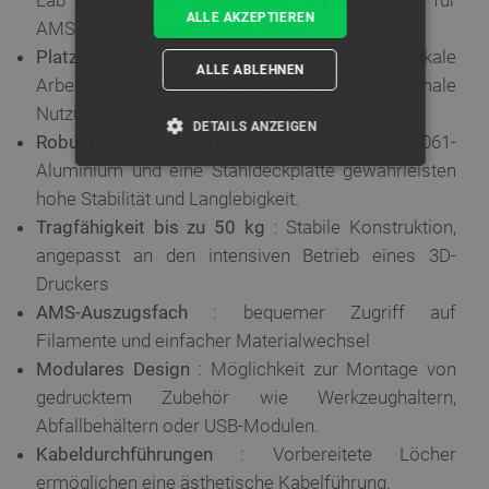
ALLE AKZEPTIEREN
AMS, AMS 2 Pro, ACE oder ViViD
Platzsparend
: Die vertikale
ALLE ABLEHNEN
Arbeitsplatzorganisation ermöglicht eine optimale
Nutzung der Schreibtischfläche.
DETAILS ANZEIGEN
Robuste Konstruktion
: Die Konstruktion aus 6061-
Aluminium und eine Stahldeckplatte gewährleisten
UNBEDINGT ERFORDERLICH
hohe Stabilität und Langlebigkeit.
Tragfähigkeit bis zu 50 kg
: Stabile Konstruktion,
PERFORMANCE
angepasst an den intensiven Betrieb eines 3D-
TARGETING
Druckers
AMS-Auszugsfach
: bequemer Zugriff auf
FUNKTIONALITÄT
Filamente und einfacher Materialwechsel
Modulares Design
: Möglichkeit zur Montage von
gedrucktem Zubehör wie Werkzeughaltern,
Abfallbehältern oder USB-Modulen.
Unbedingt erforderlich
Performance
Kabeldurchführungen
: Vorbereitete Löcher
Targeting
Funktionalität
ermöglichen eine ästhetische Kabelführung.