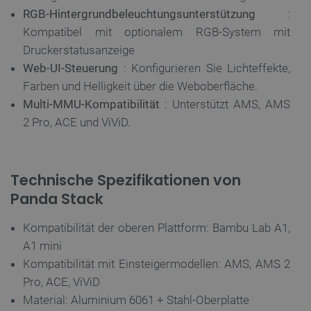
Unbedingt erforderliche Cookies ermöglichen
RGB-Hintergrundbeleuchtungsunterstützung
:
wesentliche Kernfunktionen der Website wie die
Kompatibel mit optionalem RGB-System mit
Benutzeranmeldung und die Kontoverwaltung. Ohne
die unbedingt erforderlichen Cookies kann die
Druckerstatusanzeige
Website nicht ordnungsgemäß verwendet werden.
Web-UI-Steuerung
: Konfigurieren Sie Lichteffekte,
Anbieter
/
Name
Ab
Farben und Helligkeit über die Weboberfläche.
Domäne
Multi-MMU-Kompatibilität
: Unterstützt AMS, AMS
VISITOR_PRIVACY_METADATA
YouTube
5
.youtube.com
2 Pro, ACE und ViViD.
Technische Spezifikationen von
Panda Stack
Kompatibilität der oberen Plattform: Bambu Lab A1,
A1 mini
Kompatibilität mit Einsteigermodellen: AMS, AMS 2
critAccountId
botland.de
9
41
Pro, ACE, ViViD
Material: Aluminium 6061 + Stahl-Oberplatte