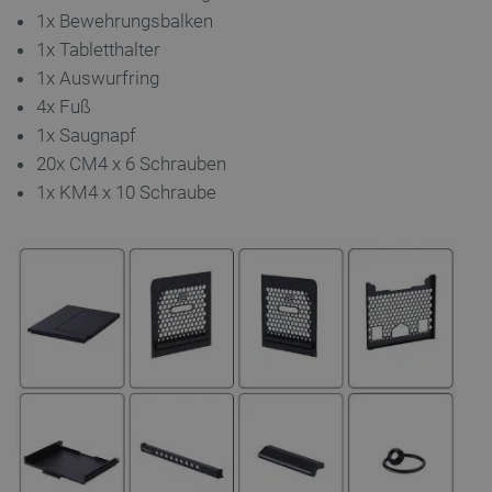
1x Bewehrungsbalken
1x Tabletthalter
1x Auswurfring
4x Fuß
CookieScriptConsent
CookieScript
2
1x Saugnapf
botland.de
20x CM4 x 6 Schrauben
1x KM4 x 10 Schraube
isListDisplay
botland.de
LaSID
Quality Unit
LLC
botland.de