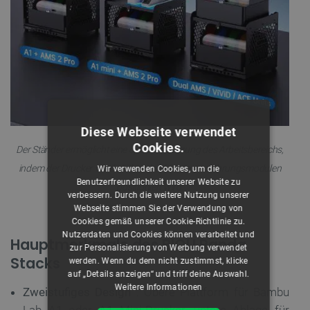
Diese Webseite verwendet
Cookies.
Der Ständer ermöglicht eine optimale Nutzung des Arbeitsbereichs,
indem der Drucker vertikal über den Filamentzuführungsmodulen
Wir verwenden Cookies, um die
Benutzerfreundlichkeit unserer Website zu
positioniert wird.
verbessern. Durch die weitere Nutzung unserer
Webseite stimmen Sie der Verwendung von
Cookies gemäß unserer Cookie-Richtlinie zu.
Nutzerdaten und Cookies können verarbeitet und
Hauptmerkmale des BIQU Panda
zur Personalisierung von Werbung verwendet
Stacks
werden. Wenn du dem nicht zustimmst, klicke
auf „Details anzeigen“ und triff deine Auswahl.
Weitere Informationen
Zweistufiges Design
: Obere Plattform für Bambu
Lab A1 oder A1 Mini-Drucker, untere Ablage für