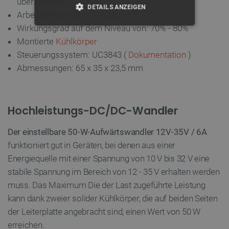
überschritten
DETAILS ANZEIGEN
Arbeitstemperatur: 0 °C bis 70 °C
Wirkungsgrad auf dem Niveau von: 70% - 80%
UNBEDINGT ERFORDERLICH
Montierte
Kühlkörper
Steuerungssystem: UC3843 (
Dokumentation
)
PERFORMANCE
Abmessungen: 65 x 35 x 23,5 mm
TARGETING
FUNKTIONALITÄT
Hochleistungs-DC/DC-Wandler
Der einstellbare 50-W-Aufwärtswandler 12V-35V / 6A
funktioniert gut in Geräten, bei denen aus einer
Unbedingt erforderlich
Performance
Energiequelle mit einer Spannung von 10 V bis 32 V eine
Targeting
Funktionalität
stabile Spannung im Bereich von 12 - 35 V erhalten werden
Unbedingt erforderliche Cookies ermöglichen
muss. Das Maximum Die der Last zugeführte Leistung
wesentliche Kernfunktionen der Website wie die
kann dank zweier solider Kühlkörper, die auf beiden Seiten
Benutzeranmeldung und die Kontoverwaltung.
Ohne die unbedingt erforderlichen Cookies kann
der Leiterplatte angebracht sind, einen Wert von 50 W
die Website nicht ordnungsgemäß verwendet
erreichen.
werden.