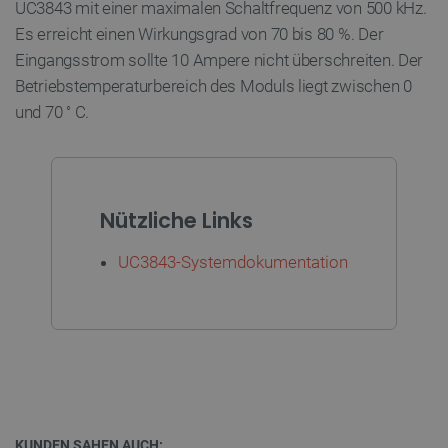
UC3843 mit einer maximalen Schaltfrequenz von 500 kHz.
PrestaShop-[abcdef0123456789]{32}
.botland.de
2 
Es erreicht einen Wirkungsgrad von 70 bis 80 %. Der
Eingangsstrom sollte 10 Ampere nicht überschreiten. Der
Betriebstemperaturbereich des Moduls liegt zwischen 0
LaVisitorId_Ym90bGFuZC5sYWRlc2suY29tLw
.botland.de
und 70
C.
°
critData
botland.de
9
46
Nützliche Links
UC3843-Systemdokumentation
_lb
.botland.de
KUNDEN SAHEN AUCH: