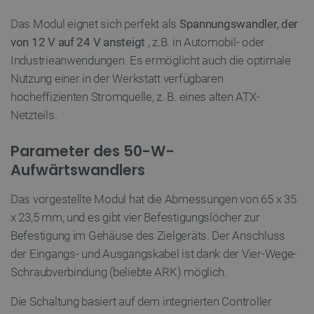
Anbieter
/
Name
Ab
Das Modul eignet sich perfekt als
Spannungswandler, der
Domäne
von 12 V auf 24 V ansteigt
, z.B. in Automobil- oder
VISITOR_PRIVACY_METADATA
YouTube
5 
.youtube.com
Industrieanwendungen. Es ermöglicht auch die optimale
Nutzung einer in der Werkstatt verfügbaren
hocheffizienten Stromquelle, z. B. eines alten ATX-
Netzteils.
Parameter des 50-W-
Aufwärtswandlers
Das vorgestellte Modul hat die Abmessungen von 65 x 35
critAccountId
botland.de
9
41
x 23,5 mm, und es gibt vier Befestigungslöcher zur
Befestigung im Gehäuse des Zielgeräts. Der Anschluss
der Eingangs- und Ausgangskabel ist dank der Vier-Wege-
Datenschutzerklärung von Google
Schraubverbindung (beliebte ARK) möglich.
Die Schaltung basiert auf dem integrierten Controller