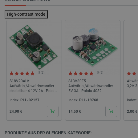
CookieScriptConsent
CookieScript
2 
botland.de
High-contrast mode
isListDisplay
botland.de
5 (2)
5 (5)
S18V20ALV -
S13V30F5 -
Abwär
LaSID
Quality Unit
Aufwärts-/Abwärtswandler -
Aufwärts-/Abwärtswandler -
3,2V-
LLC
einstellbar 4-12V 2A - Pololu
5V 3A - Pololu 4082
botland.de
2572
Index:
PLL-02127
Index:
PLL-19768
Index:
Cena
Cena
Cena
24,90 €
14,50 €
2,00 €
_smvs
.botland.de
59
49
PRODUKTE AUS DER GLEICHEN KATEGORIE: