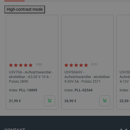
critCartData
botland.de
9
50
High-contrast mode
PHPSESSID
PHP.net
botland.de
5 (2)
5 (1)
U3V70A - Aufwärtswandler -
U3V50AHV -
U3V50
einstellbar - 4,5-20 V 10 A -
Aufwärtswandler - einstellbar
Aufwär
Pololu 2890
9-30V 5A - Pololu 2571
4-12V 
Index:
PLL-14009
Index:
PLL-02344
Index:
Cena
Cena
Cena
21,90 €
26,90 €
22,50 
_lb_ccc
.botland.de