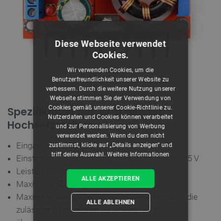
Diese Webseite verwendet
Cookies.
Wir verwenden Cookies, um die
Aufwärtswandler.
Benutzerfreundlichkeit unserer Website zu
verbessern. Durch die weitere Nutzung unserer
Webseite stimmen Sie der Verwendung von
Cookies gemäß unserer Cookie-Richtlinie zu.
Spezifikation des einstellbaren
Nutzerdaten und Cookies können verarbeitet
Hochsetzstellers
und zur Personalisierung von Werbung
verwendet werden. Wenn du dem nicht
Eingangsspannung: 10V bis 32V
zustimmst, klicke auf „Details anzeigen“ und
triff deine Auswahl.
Weitere Informationen
Einstellbare Ausgangsspannung: von 12 V bis 35 V
Leistung: 50 W
ALLE AKZEPTIEREN
Maximaler Eingangsstrom: 10 A.
Maximaler Ausgangsstrom: 6A, vorausgesetzt die
ALLE ABLEHNEN
zulässige Leistung von 50 W wird nicht