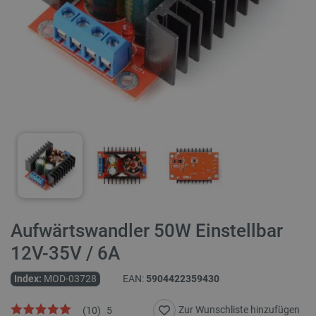
Aufwärtswandler 50W Einstellbar
12V-35V / 6A
Index:
MOD-03728
EAN:
5904422359430
Zur Wunschliste hinzufügen
(
10
)
5