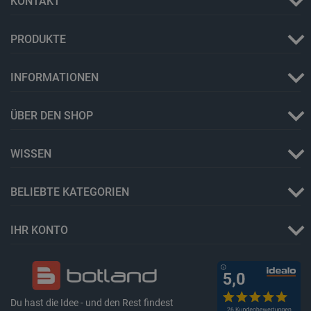
KONTAKT
PRODUKTE
INFORMATIONEN
ÜBER DEN SHOP
Storage declaration
Name
Storage type
WISSEN
_uetvid
Lokaler Speicher
lastExternalReferrer
Lokaler Speicher
BELIEBTE KATEGORIEN
__ps_checkoutPayPalSdkInstance_storage__
Lokaler Speicher
lastExternalReferrerTime
Lokaler Speicher
IHR KONTO
_uetsid_exp
Lokaler Speicher
_gcl_ls
Lokaler Speicher
lbx_ac_easystorage
Sitzungsspeicher
_cltk
Sitzungsspeicher
Du hast die Idee - und den Rest findest