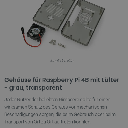
.youtube.com
Inhalt des Kits.
critAccountId
botland.de
9
41
Gehäuse für Raspberry Pi 4B mit Lüfter
- grau, transparent
Datenschutzerklärung von Google
Jeder Nutzer der beliebten Himbeere sollte für einen
wirksamen Schutz des Gerätes vor mechanischen
PrestaShop-[abcdef0123456789]{32}
.botland.de
2
Beschädigungen sorgen, die beim Gebrauch oder beim
Transport von Ort zu Ort auftreten könnten.