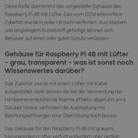
Diese Rolle übernimmt das vorgestellte Gehäuse des
LaVisitorId_Ym90bGFuZC5sYWRlc2suY29tLw
.botland.de
Raspberry Pi 4B mit Lüfter. Das vom OEM entworfene
Zubehör wurde in jeder Hinsicht verfeinert. Aus starkem
critData
botland.de
9
und langlebigem Kunststoff gefertigt, können sich
46
Benutzer auf einen sehr guten Schutz verlassen.
Gehäuse für Raspberry Pi 4B mit Lüfter
- grau, transparent - was ist sonst noch
Wissenswertes darüber?
_lb
.botland.de
Das Zubehör wurde mit einem Lüfter mit Kabel
ausgestattet, dank dessen die bei der Verwendung der
Himbeeren entstehende Wärme effektiv abgeführt wird.
Darüber hinaus verhindert die Ausstattung mit
Belüftungsöffnungen eine Überhitzung noch besser.
CookieScriptConsent
CookieScript
2
Das Gehäuse für den Raspberry Pi 4B mit grauem,
botland.de
transparentem Lüfter verfügt außerdem über perfekt