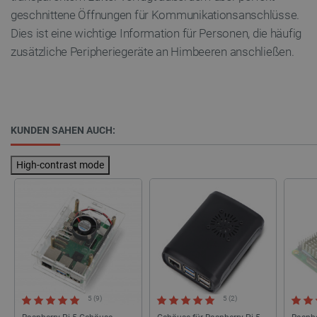
geschnittene Öffnungen für Kommunikationsanschlüsse.
Dies ist eine wichtige Information für Personen, die häufig
zusätzliche Peripheriegeräte an Himbeeren anschließen.
isListDisplay
botland.de
KUNDEN SAHEN AUCH:
LaSID
Quality Unit
LLC
botland.de
High-contrast mode
_smvs
.botland.de
5
49
critCartData
botland.de
9
50
5 (9)
5 (2)