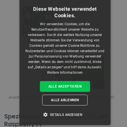
Diese Webseite verwendet
Cookies.
Wir verwenden Cookies, um die
Benutzerfreundlichkeit unserer Website zu
verbessern. Durch die weitere Nutzung unserer
Webseite stimmen Sie der Verwendung von
Cookies gemäß unserer Cookie-Richtlinie zu.
Nutzerdaten und Cookies können verarbeitet und
zur Personalisierung von Werbung verwendet
werden. Wenn du dem nicht zustimmst, klicke
auf „Details anzeigen“ und triff deine Auswahl.
Weitere Informationen
ALLE AKZEPTIEREN
Anschluss des Lüfters an Pin 4 und 6 am GPIO des Raspberry Pi.
ALLE ABLEHNEN
Spezifikation des Gehäuses für den
DETAILS ANZEIGEN
Raspberry Pi