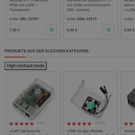
Raspberry Pi 5 Gehäuse –
Gehäuse für Raspberry Pi 5
Raspbe
Offen mit Lüfter –
mit Lüfter und Kühlkörpern -
aktive
Transparent
ABS - schwarz
+ Lüft
Index:
GRL-23991
Index:
DNG-24513
Index:
PHPSESSID
PHP.net
Cena
Cena
Cena
7,50 €
6,90 €
5,50 €
botland.de
PRODUKTE AUS DER GLEICHEN KATEGORIE:
High-contrast mode
_lb_ccc
.botland.de
5 (2)
4.9 (15)
JustPi Gehäuse für
Lüfter für das offizielle
Alumi