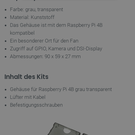
UNBEDINGT ERFORDERLICH
Farbe: grau, transparent
PERFORMANCE
Material: Kunststoff
Das Gehäuse ist mit dem Raspberry Pi 4B
TARGETING
kompatibel
Ein besonderer Ort für den Fan
FUNKTIONALITÄT
Zugriff auf GPIO, Kamera und DSI-Display
Abmessungen: 90 x 59 x 27 mm
Unbedingt erforderlich
Performance
Inhalt des Kits
Targeting
Funktionalität
Gehäuse für Raspberry Pi 4B grau transparent
Unbedingt erforderliche Cookies ermöglichen
wesentliche Kernfunktionen der Website wie die
Lüfter mit Kabel
Benutzeranmeldung und die Kontoverwaltung. Ohne
Befestigungsschrauben
die unbedingt erforderlichen Cookies kann die
Website nicht ordnungsgemäß verwendet werden.
Anbieter
/
Name
Ab
Domäne
VISITOR_PRIVACY_METADATA
YouTube
5