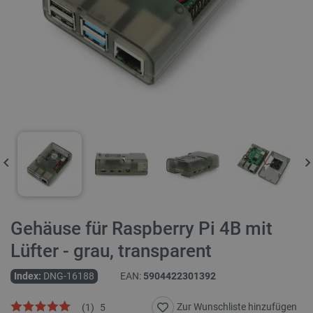
Gehäuse für Raspberry Pi 4B mit
Lüfter - grau, transparent
Index:
DNG-16188
EAN:
5904422301392
Zur Wunschliste hinzufügen
(
1
)
5