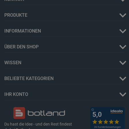
CookieScriptConsent
CookieScript
2 
botland.de
PRODUKTE
INFORMATIONEN
ÜBER DEN SHOP
isListDisplay
botland.de
WISSEN
LaSID
Quality Unit
BELIEBTE KATEGORIEN
LLC
botland.de
IHR KONTO
_smvs
.botland.de
59
49
Du hast die Idee - und den Rest findest
critCartData
botland.de
9