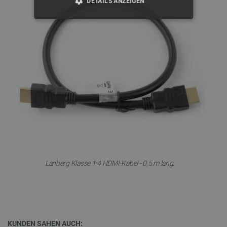
DETAILS ANZEIGEN
UNBEDINGT ERFORDERLICH
PERFORMANCE
TARGETING
FUNKTIONALITÄT
Unbedingt erforderlich
Performance
Targeting
Funktionalität
Lanberg Klasse 1.4 HDMI-Kabel - 0,5 m lang.
Unbedingt erforderliche Cookies ermöglichen
wesentliche Kernfunktionen der Website wie die
Benutzeranmeldung und die Kontoverwaltung.
Ohne die unbedingt erforderlichen Cookies kann
die Website nicht ordnungsgemäß verwendet
werden.
KUNDEN SAHEN AUCH: