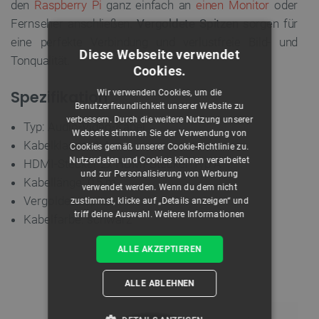
den
Raspberry Pi
ganz einfach an
einen Monitor
oder
Fernseher anschließen.
Vergoldete Spitzen
sorgen für
eine perfekte Verbindung und verlustfreie Bild- und
Diese Webseite verwendet
Tonqualität.
Cookies.
Spezifikation
Wir verwenden Cookies, um die
Benutzerfreundlichkeit unserer Website zu
verbessern. Durch die weitere Nutzung unserer
Typ: Audio-Video-Kabel
Webseite stimmen Sie der Verwendung von
Kabelklasse: 1.4
Cookies gemäß unserer Cookie-Richtlinie zu.
Nutzerdaten und Cookies können verarbeitet
HDMI-Stecker 2x HDMI-Stecker Typ A
und zur Personalisierung von Werbung
Kabellänge: 0,5 m
verwendet werden. Wenn du dem nicht
Vergoldete Spitzen
zustimmst, klicke auf „Details anzeigen“ und
triff deine Auswahl.
Weitere Informationen
Kabelfarbe: schwarz
ALLE AKZEPTIEREN
ALLE ABLEHNEN