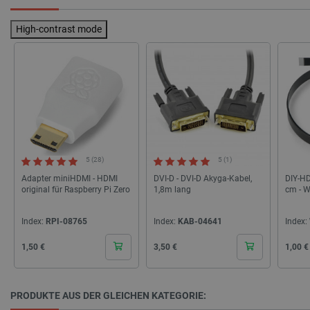
Anbieter
/
Name
Ab
Domäne
High-contrast mode
VISITOR_PRIVACY_METADATA
YouTube
5 
.youtube.com
5 (28)
5 (1)
Adapter miniHDMI - HDMI
DVI-D - DVI-D Akyga-Kabel,
DIY-HD
original für Raspberry Pi Zero
1,8m lang
cm - 
critAccountId
botland.de
9
41
Index:
RPI-08765
Index:
KAB-04641
Index:
Datenschutzerklärung von Google
Cena
Cena
Cena
1,50 €
3,50 €
1,00 €
PRODUKTE AUS DER GLEICHEN KATEGORIE:
PrestaShop-[abcdef0123456789]{32}
.botland.de
2 