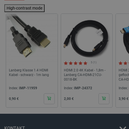
High-contrast mode
LaVisitorId_Ym90bGFuZC5sYWRlc2suY29tLw
.botland.de
critData
botland.de
9
46
5 (1)
Lanberg Klasse 1.4 HDMI
HDMI 2.0 4K Kabel - 1,8m -
HDMI 2
Kabel - schwarz - 1m lang
Lanberg CA-HDMI-21CU-
gefloc
0018-BK
CA-HD
_lb
.botland.de
Index:
IMP-11959
Index:
IMP-24372
Index:
Cena
Cena
Cena
0,90 €
2,00 €
3,90 €
KONTAKT