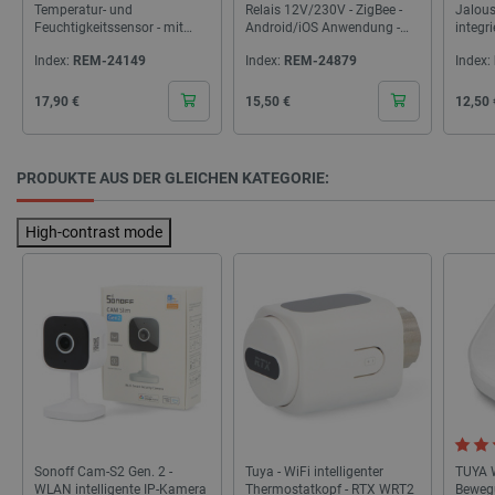
Temperatur- und
Relais 12V/230V - ZigBee -
Jalous
dem Besu
Feuchtigkeitssensor - mit
Android/iOS Anwendung -
integri
Website 
LCD-Anzeige - Tuya Smart
RTX ZRS1-DCMR
Anwen
YSC
Google LLC
Sitzung
Dieses C
Index:
REM-24149
Index:
REM-24879
Index:
Life - RTX ZTHS5
.youtube.com
von YouT
um die A
Cena
Cena
Cena
17,90 €
15,50 €
12,50 
eingebet
zu verfol
MUID
Microsoft
1 Jahr 4
Dieses C
Corporation
Wochen
von Micr
PRODUKTE AUS DER GLEICHEN KATEGORIE:
.clarity.ms
als einde
Benutze
verwende
High-contrast mode
durch ei
Microsof
festgele
wird all
angenom
die Sync
über viel
verschie
Microso
hinweg m
um die
Benutzer
ermöglic
_gcl_au
Google LLC
2 Monate 4
Dieses C
.botland.de
Wochen
von Doub
Sonoff Cam-S2 Gen. 2 -
Tuya - WiFi intelligenter
TUYA W
gesetzt 
WLAN intelligente IP-Kamera
Thermostatkopf - RTX WRT2
Beweg