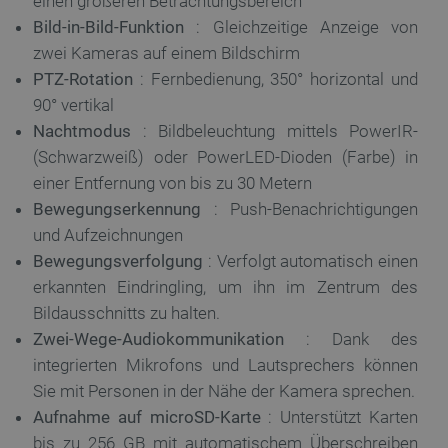
einen größeren Betrachtungsbereich
Bild-in-Bild-Funktion
: Gleichzeitige Anzeige von
zwei Kameras auf einem Bildschirm
PTZ-Rotation
: Fernbedienung, 350° horizontal und
90° vertikal
Nachtmodus
: Bildbeleuchtung mittels PowerIR-
(Schwarzweiß) oder PowerLED-Dioden (Farbe) in
einer Entfernung von bis zu 30 Metern
Bewegungserkennung
: Push-Benachrichtigungen
und Aufzeichnungen
Bewegungsverfolgung
: Verfolgt automatisch einen
erkannten Eindringling, um ihn im Zentrum des
Bildausschnitts zu halten.
Zwei-Wege-Audiokommunikation
: Dank des
integrierten Mikrofons und Lautsprechers können
Sie mit Personen in der Nähe der Kamera sprechen.
Aufnahme auf microSD-Karte
: Unterstützt Karten
bis zu 256 GB mit automatischem Überschreiben