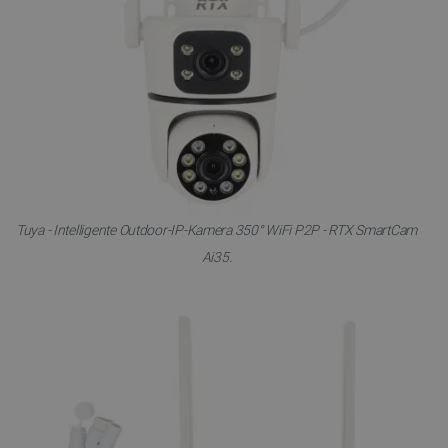
Tuya - Intelligente Outdoor-IP-Kamera 350° WiFi P2P - RTX SmartCam
Ai35.