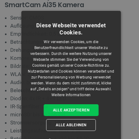
SmartCam Ai35 Kamera
Sensor: CMOS
Diese Webseite verwendet
Auflösung: 2 x 4 MPx
Cookies.
Empfindlichkeit: 0,5 Lux
Betrachtungswinkel: 74°
Wir verwenden Cookies, um die
Benutzerfreundlichkeit unserer Website zu
Drehung: 350° / 90°
verbessern. Durch die weitere Nutzung unserer
Kompression: H.264
Webseite stimmen Sie der Verwendung von
Bildrate: 20 fps
Cookies gemäß unserer Cookie-Richtlinie zu.
Nutzerdaten und Cookies können verarbeitet und
WLAN: 2,4 GHz
zur Personalisierung von Werbung verwendet
Audio: bidirektional (Halbduplex)
werden. Wenn du dem nicht zustimmst, klicke
auf „Details anzeigen“ und triff deine Auswahl.
Beleuchtung: IR + LED bis zu 30 m
Weitere Informationen
Dioden: 4x IR + 4+4 LED
IR-Sperrfilter: Ja
ALLE AKZEPTIEREN
microSD: bis zu 256 GB
Stromversorgung: 12 V
ALLE ABLEHNEN
Leistungsaufnahme: max. 2 W
Betriebstemperatur: -20 bis 60 °C