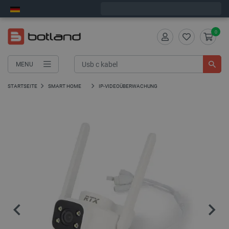
Bestelle in:
4
:
34
:
38
, und wir versenden heute!
0
MENU
STARTSEITE
SMART HOME
IP-VIDEOÜBERWACHUNG