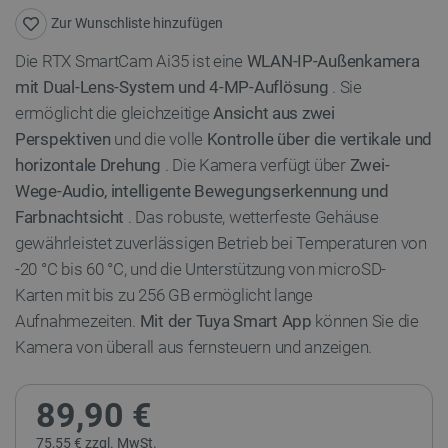
Zur Wunschliste hinzufügen
Die RTX SmartCam Ai35 ist eine
WLAN-IP-Außenkamera
mit Dual-Lens-System und 4-MP-Auflösung
. Sie
ermöglicht die gleichzeitige
Ansicht aus zwei
Perspektiven
und die volle
Kontrolle über die vertikale und
horizontale Drehung
. Die Kamera verfügt über
Zwei-
Wege-Audio, intelligente Bewegungserkennung und
Farbnachtsicht
. Das robuste, wetterfeste Gehäuse
gewährleistet zuverlässigen Betrieb bei Temperaturen von
-20 °C bis 60 °C, und die Unterstützung von microSD-
Karten mit bis zu 256 GB ermöglicht lange
Aufnahmezeiten.
Mit der Tuya Smart App
können Sie die
Kamera von überall aus fernsteuern und anzeigen.
89,90 €
75,55 € zzgl. MwSt.