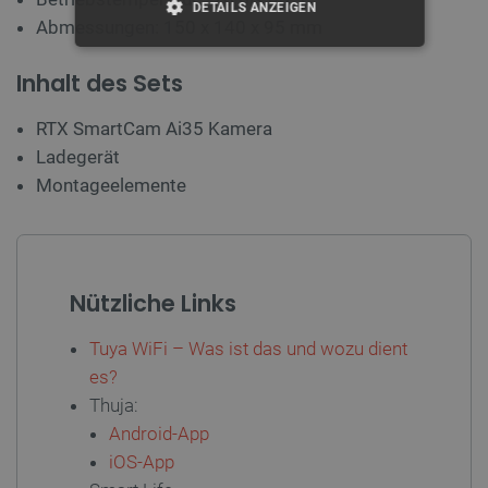
DETAILS ANZEIGEN
Abmessungen: 150 x 140 x 95 mm
UNBEDINGT ERFORDERLICH
Inhalt des Sets
PERFORMANCE
RTX SmartCam Ai35 Kamera
Ladegerät
TARGETING
Montageelemente
FUNKTIONALITÄT
Nützliche Links
Unbedingt erforderlich
Performance
Targeting
Funktionalität
Tuya WiFi – Was ist das und wozu dient
es?
Unbedingt erforderliche Cookies ermöglichen
wesentliche Kernfunktionen der Website wie die
Thuja:
Benutzeranmeldung und die Kontoverwaltung. Ohne
Android-App
die unbedingt erforderlichen Cookies kann die
Website nicht ordnungsgemäß verwendet werden.
iOS-App
Anbieter
/