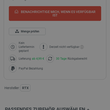
BENACHRICHTIGE MICH, WENN ES VERFÜGBAR
IST
Menge prüfen
Kein
i
Liefertermin
Derzeit nicht verfügbar
geplant
Lieferung
ab 4,99 €
30 Tage
Rückgaberecht
PayPal Bezahlung
Hersteller:
RTX
PASSENDES ZUBEHÖR AUSWÄHLEN