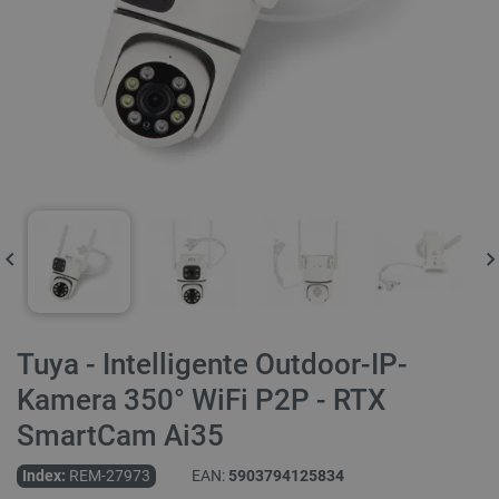
Tuya - Intelligente Outdoor-IP-
Kamera 350° WiFi P2P - RTX
SmartCam Ai35
Index:
REM-27973
EAN:
5903794125834