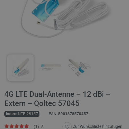
4G LTE Dual-Antenne – 12 dBi –
Extern – Qoltec 57045
Index:
NTE-28157
EAN:
5901878570457
Zur Wunschliste hinzufügen
(
1
)
5