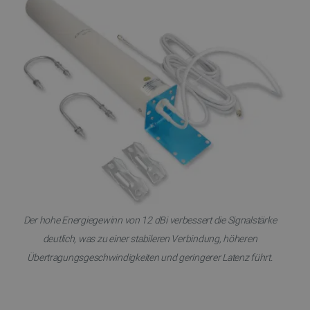
_lb
.botland.de
CookieScriptConsent
CookieScript
2 
botland.de
Der hohe Energiegewinn von 12 dBi verbessert die Signalstärke
deutlich, was zu einer stabileren Verbindung, höheren
Übertragungsgeschwindigkeiten und geringerer Latenz führt.
isListDisplay
botland.de