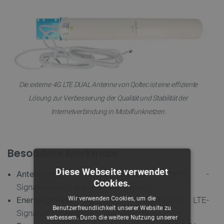
Die externe 4G LTE DUAL Antenne von Qoltec ist eine effiziente
Lösung zur Verbesserung der Qualität und Stabilität der
Internetverbindung in Mobilfunknetzen.
Besondere Merkmale
Diese Webseite verwendet
Antennentyp: omnidirektional (360°)
-
Cookies.
Signalempfang aus allen Richtungen
Wir verwenden Cookies, um die
Energiegewinn: 12 dBi
– signifikante LTE-
Benutzerfreundlichkeit unserer Website zu
Signalverstärkung
verbessern. Durch die weitere Nutzung unserer