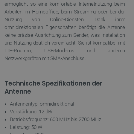
FUNKTIONALITÄT
ermöglicht so eine komfortable Internetnutzung beim
Arbeiten im Homeoffice, beim Streaming oder bei der
Nutzung von Online-Diensten. Dank ihrer
omnidirektionalen Eigenschaften benötigt die Antenne
Unbedingt erforderlich
Performance
keine präzise Ausrichtung zum Sender, was Installation
Targeting
Funktionalität
und Nutzung deutlich vereinfacht. Sie ist kompatibel mit
Unbedingt erforderliche Cookies ermöglichen
LTE-Routern, USB-Modems und anderen
wesentliche Kernfunktionen der Website wie die
Netzwerkgeräten mit SMA-Anschluss.
Benutzeranmeldung und die Kontoverwaltung.
Ohne die unbedingt erforderlichen Cookies kann
die Website nicht ordnungsgemäß verwendet
werden.
Technische Spezifikationen der
Anbieter
/
Name
Ab
Domäne
Antenne
VISITOR_PRIVACY_METADATA
YouTube
5 
.youtube.com
Antennentyp: omnidirektional
Verstärkung: 12 dBi
Betriebsfrequenz: 600 MHz bis 2700 MHz
Leistung: 50 W