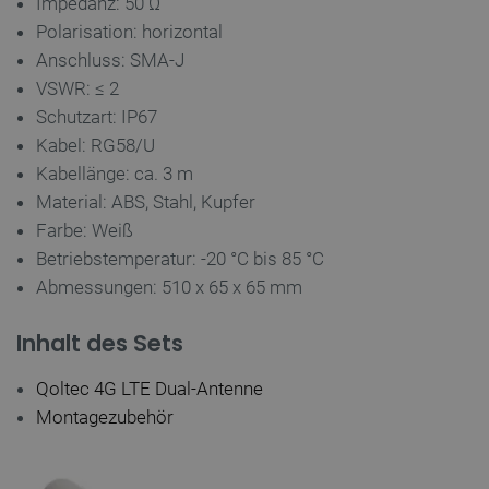
Impedanz: 50 Ω
Polarisation: horizontal
Anschluss: SMA-J
VSWR: ≤ 2
critAccountId
botland.de
9
Schutzart: IP67
41
Kabel: RG58/U
Kabellänge: ca. 3 m
Datenschutzerklärung von Google
Material: ABS, Stahl, Kupfer
Farbe: Weiß
Betriebstemperatur: -20 °C bis 85 °C
Abmessungen: 510 x 65 x 65 mm
PrestaShop-[abcdef0123456789]{32}
.botland.de
2 
Inhalt des Sets
LaVisitorId_Ym90bGFuZC5sYWRlc2suY29tLw
.botland.de
Qoltec 4G LTE Dual-Antenne
Montagezubehör
critData
botland.de
9
46