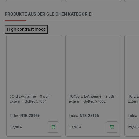
PRODUKTE AUS DER GLEICHEN KATEGORIE:
High-contrast mode
_lb_ccc
.botland.de
5G LTE-Antenne – 9 dBi –
4G/5G LTE-Antenne – 9 dBi –
4G LTE
Extern – Qoltec 57061
extern – Qoltec 57062
Extern
Index:
NTE-28169
Index:
NTE-28156
Index:
Cena
Cena
Cena
17,90 €
17,90 €
22,50 
Storage declaration