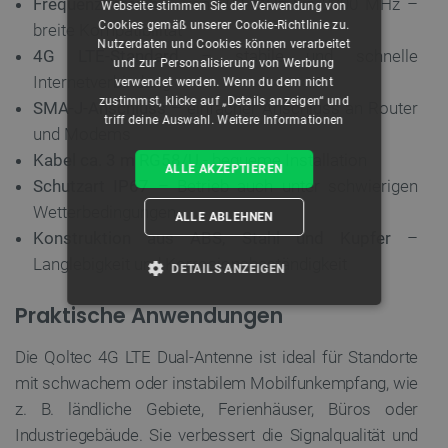
Frequenzbereich
– von 600 MHz bis 2700 MHz –
Webseite stimmen Sie der Verwendung von
Cookies gemäß unserer Cookie-Richtlinie zu.
breite Kompatibilität
Nutzerdaten und Cookies können verarbeitet
4G LTE-Standard
– stabile und schnelle
und zur Personalisierung von Werbung
Internetverbindung
verwendet werden. Wenn du dem nicht
zustimmst, klicke auf „Details anzeigen“ und
SMA-J-Anschluss
– einfacher Anschluss an Router
triff deine Auswahl.
Weitere Informationen
und Modems
Kabel ca. 3 m RG58/U
- bequeme Installation
ALLE AKZEPTIEREN
Schutzart IP67
– Betrieb auch unter schwierigen
Wetterbedingungen
ALLE ABLEHNEN
Konstruktion aus ABS, Stahl und Kupfer
–
Langlebigkeit und Korrosionsbeständigkeit
DETAILS ANZEIGEN
Praktische Anwendungen
UNBEDINGT ERFORDERLICH
Die Qoltec 4G LTE Dual-Antenne ist ideal für Standorte
PERFORMANCE
mit schwachem oder instabilem Mobilfunkempfang, wie
z. B. ländliche Gebiete, Ferienhäuser, Büros oder
TARGETING
Industriegebäude. Sie verbessert die Signalqualität und