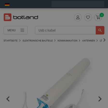
Wir verschicken am Freitag
0
MENU
STARTSEITE
ELEKTRONISCHE BAUTEILE
KOMMUNIKATION
ANTENNEN
LTE-A