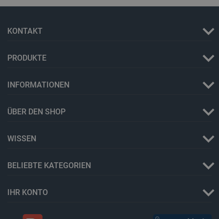
Name
Storage type
_uetvid
Lokaler Speicher
KONTAKT
lastExternalReferrer
Lokaler Speicher
__ps_checkoutPayPalSdkInstance_storage__
Lokaler Speicher
PRODUKTE
lastExternalReferrerTime
Lokaler Speicher
_uetsid_exp
Lokaler Speicher
INFORMATIONEN
_gcl_ls
Lokaler Speicher
lbx_ac_easystorage
Sitzungsspeicher
ÜBER DEN SHOP
_cltk
Sitzungsspeicher
_smvc
Lokaler Speicher
WISSEN
cartSkuToUrl
Lokaler Speicher
_uetvid_exp
Lokaler Speicher
BELIEBTE KATEGORIEN
_uetsid
Lokaler Speicher
luigis.env.v2.159265-309907
Sitzungsspeicher
IHR KONTO