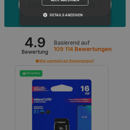
DETAILS ANZEIGEN
UNBEDINGT ERFORDERLICH
4.9
Basierend auf
PERFORMANCE
109 114
Bewertungen
Bewertung
TARGETING
Wie sammeln wir Bewertungen?
FUNKTIONALITÄT
Vorschau
Unbedingt erforderlich
Performance
Targeting
Funktionalität
Unbedingt erforderliche Cookies ermöglichen
wesentliche Kernfunktionen der Website wie die
Benutzeranmeldung und die Kontoverwaltung.
Ohne die unbedingt erforderlichen Cookies kann