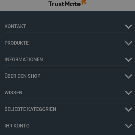
PrestaShop-[abcdef0123456789]{32}
.botland.de
2 
KONTAKT
LaVisitorId_Ym90bGFuZC5sYWRlc2suY29tLw
.botland.de
PRODUKTE
critData
botland.de
9
INFORMATIONEN
46
ÜBER DEN SHOP
WISSEN
_lb
.botland.de
BELIEBTE KATEGORIEN
IHR KONTO