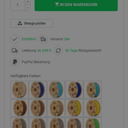
+
IN DEN WARENKORB
−
Menge prüfen
Erhältlich
Versand
24h
Lieferung
ab 4,99 €
30 Tage
Rückgaberecht
PayPal Bezahlung
Verfügbare Farben: