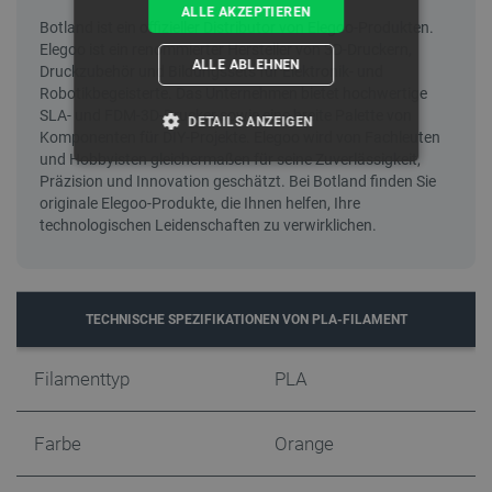
ALLE AKZEPTIEREN
ALLE ABLEHNEN
DETAILS ANZEIGEN
UNBEDINGT ERFORDERLICH
PERFORMANCE
TARGETING
TECHNISCHE SPEZIFIKATIONEN VON PLA-FILAMENT
FUNKTIONALITÄT
Filamenttyp
PLA
Unbedingt erforderlich
Performance
Farbe
Orange
Targeting
Funktionalität