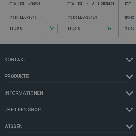
mm 1 kg – Orange
mm 1 kg – RFID – Holzfarbe
mm 1 k
Index:
ELG-28401
Index:
ELG-28424
Index:
_lb_ccc
.botland.de
Cena
Cena
Cena
11,00 €
11,00 €
11,00 
KONTAKT
PRODUKTE
Storage declaration
Name
Storage type
INFORMATIONEN
_uetvid
Lokaler Speicher
lastExternalReferrer
Lokaler Speicher
ÜBER DEN SHOP
__ps_checkoutPayPalSdkInstance_storage__
Lokaler Speicher
WISSEN
lastExternalReferrerTime
Lokaler Speicher
_uetsid_exp
Lokaler Speicher