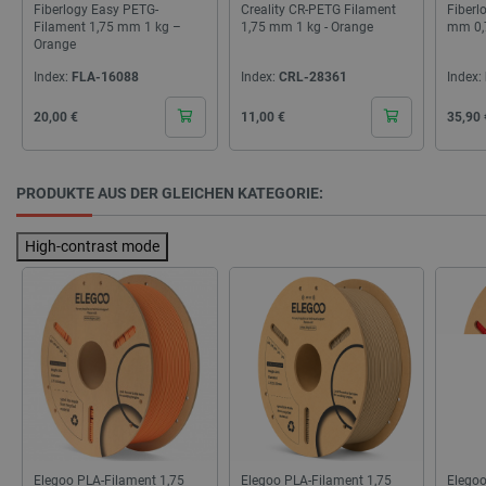
Fiberlogy Easy PETG-
Creality CR-PETG Filament
Fiberl
_smvs
.botland.de
59
Filament 1,75 mm 1 kg –
1,75 mm 1 kg - Orange
mm 0,
49
Orange
Index:
FLA-16088
Index:
CRL-28361
Index:
critCartData
botland.de
9
Cena
Cena
Cena
20,00 €
11,00 €
35,90 
50
PRODUKTE AUS DER GLEICHEN KATEGORIE:
High-contrast mode
PHPSESSID
PHP.net
botland.de
Elegoo PLA-Filament 1,75
Elegoo PLA-Filament 1,75
Elegoo