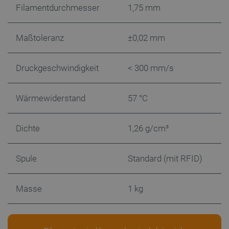
Unbedingt erforderliche Cookies ermöglichen
Filamentdurchmesser
1,75 mm
wesentliche Kernfunktionen der Website wie die
Benutzeranmeldung und die Kontoverwaltung.
Ohne die unbedingt erforderlichen Cookies kann
Maßtoleranz
±0,02 mm
die Website nicht ordnungsgemäß verwendet
werden.
Anbieter
/
Name
Ab
Druckgeschwindigkeit
< 300 mm/s
Domäne
VISITOR_PRIVACY_METADATA
YouTube
5 
.youtube.com
Wärmewiderstand
57 °C
Dichte
1,26 g/cm³
Spule
Standard (mit RFID)
Masse
1 kg
critAccountId
botland.de
9
41