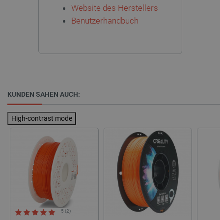
Website des Herstellers
Benutzerhandbuch
CookieScriptConsent
CookieScript
2 
botland.de
KUNDEN SAHEN AUCH:
High-contrast mode
isListDisplay
botland.de
LaSID
Quality Unit
LLC
botland.de
5 (2)