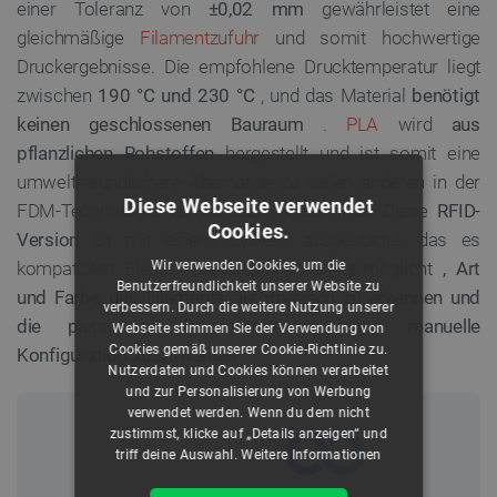
einer Toleranz von
±0,02 mm
gewährleistet eine
gleichmäßige
Filamentzufuhr
und somit hochwertige
Druckergebnisse. Die empfohlene Drucktemperatur liegt
zwischen
190 °C und 230 °C
, und das Material
benötigt
keinen geschlossenen Bauraum
.
PLA
wird
aus
pflanzlichen Rohstoffen
hergestellt und ist somit eine
umweltfreundlichere Alternative zu vielen anderen in der
Diese Webseite verwendet
FDM-Technologie verwendeten Materialien. Diese
RFID-
Cookies.
Version
ist mit einem System ausgestattet, das es
Wir verwenden Cookies, um die
kompatiblen
Elegoo
CANVAS-Druckern ermöglicht
, Art
Benutzerfreundlichkeit unserer Website zu
und Farbe des Filaments automatisch zu erkennen und
verbessern. Durch die weitere Nutzung unserer
die passenden Druckparameter ohne manuelle
Webseite stimmen Sie der Verwendung von
Cookies gemäß unserer Cookie-Richtlinie zu.
Konfiguration auszuwählen
.
Nutzerdaten und Cookies können verarbeitet
und zur Personalisierung von Werbung
verwendet werden. Wenn du dem nicht
zustimmst, klicke auf „Details anzeigen“ und
triff deine Auswahl.
Weitere Informationen