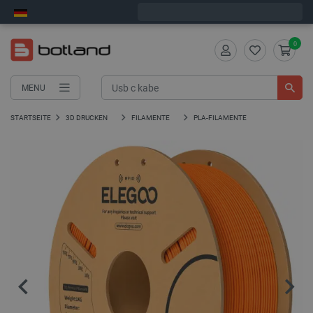
Bestelle in:
6
:
02
:
10
, und wir versenden heute!
0
MENU
STARTSEITE
3D DRUCKEN
FILAMENTE
PLA-FILAMENTE