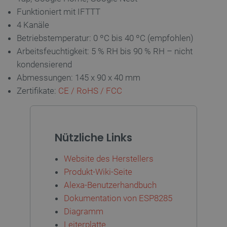
Funktioniert mit IFTTT
critData
botland.de
9
4 Kanäle
52
Betriebstemperatur: 0
ºC bis 40
ºC (empfohlen)
Arbeitsfeuchtigkeit: 5 % RH bis 90 % RH – nicht
kondensierend
Abmessungen: 145 x 90 x 40 mm
Zertifikate:
CE / RoHS /
FCC
isListDisplay
botland.de
PrestaShop-[abcdef0123456789]{32}
.botland.de
2
Nützliche Links
Website des Herstellers
Produkt-Wiki-Seite
VISITOR_PRIVACY_METADATA
YouTube
5
Alexa-Benutzerhandbuch
.youtube.com
Dokumentation von ESP8285
Diagramm
Leiterplatte