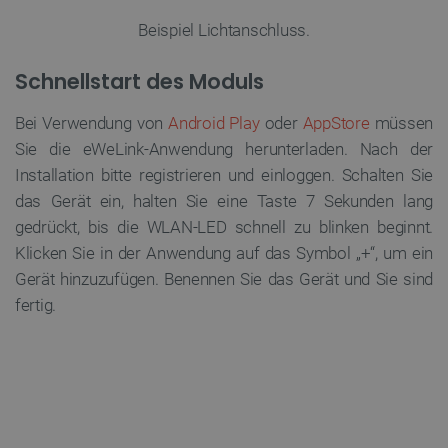
FUNKTIONALITÄT
Beispiel Lichtanschluss.
Schnellstart des Moduls
Unbedingt erforderlich
Performance
Bei Verwendung von
Android Play
oder
AppStore
müssen
Targeting
Funktionalität
Sie die eWeLink-Anwendung herunterladen. Nach der
Unbedingt erforderliche Cookies ermöglichen
Installation bitte registrieren und einloggen. Schalten Sie
wesentliche Kernfunktionen der Website wie die
Benutzeranmeldung und die Kontoverwaltung. Ohne
das Gerät ein, halten Sie eine Taste 7 Sekunden lang
die unbedingt erforderlichen Cookies kann die
gedrückt, bis die WLAN-LED schnell zu blinken beginnt.
Website nicht ordnungsgemäß verwendet werden.
Klicken Sie in der Anwendung auf das Symbol „+“, um ein
Anbieter
/
Name
Ab
Domäne
Gerät hinzuzufügen. Benennen Sie das Gerät und Sie sind
CookieScriptConsent
CookieScript
2
fertig.
botland.de