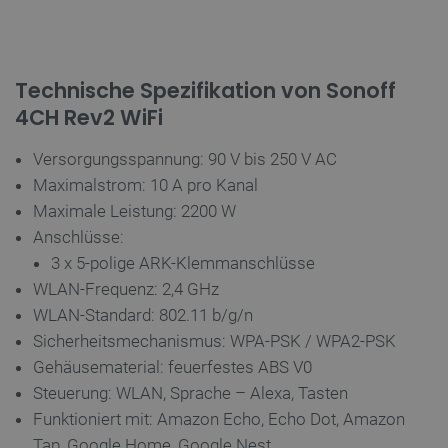
LaVisitorId_Ym90bGFuZC5sYWRlc2suY29tLw
.botland.de
_smvs
.botland.de
5
56
Technische Spezifikation von Sonoff
4CH Rev2 WiFi
critCartData
botland.de
9
Versorgungsspannung: 90 V bis 250 V AC
55
Datenschutzerklärung von Google
Maximalstrom: 10 A pro Kanal
Maximale Leistung: 2200 W
Anschlüsse:
3 x 5-polige ARK-Klemmanschlüsse
WLAN-Frequenz: 2,4 GHz
_lb
.botland.de
WLAN-Standard: 802.11 b/g/n
Sicherheitsmechanismus: WPA-PSK / WPA2-PSK
Gehäusematerial: feuerfestes ABS V0
Steuerung: WLAN, Sprache – Alexa, Tasten
Funktioniert mit: Amazon Echo, Echo Dot, Amazon
Tap, Google Home, Google Nest