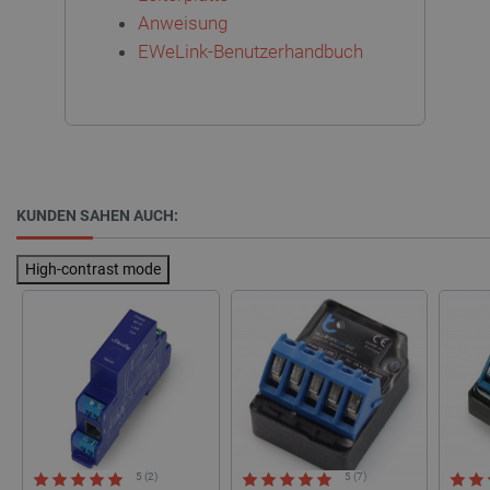
Anweisung
EWeLink-Benutzerhandbuch
critAccountId
botland.de
9
50
KUNDEN SAHEN AUCH:
High-contrast mode
_lb_ccc
.botland.de
5 (2)
5 (7)