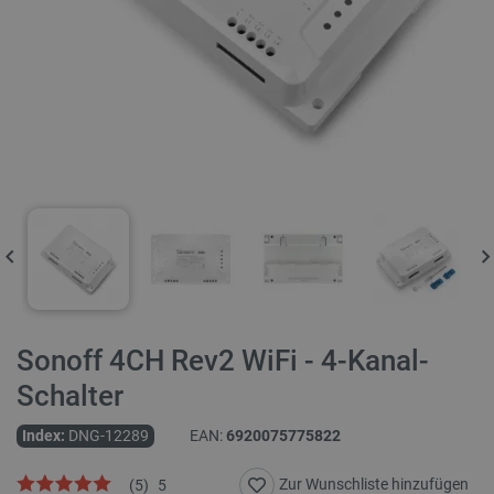
Sonoff 4CH Rev2 WiFi - 4-Kanal-
Schalter
Index:
DNG-12289
EAN:
6920075775822
Zur Wunschliste hinzufügen
(
5
)
5