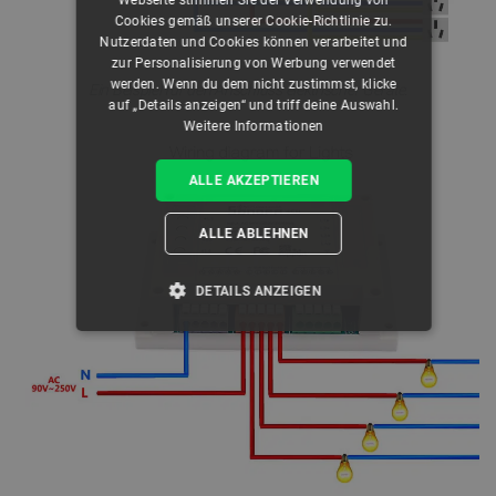
Webseite stimmen Sie der Verwendung von
Cookies gemäß unserer Cookie-Richtlinie zu.
Nutzerdaten und Cookies können verarbeitet und
zur Personalisierung von Werbung verwendet
werden. Wenn du dem nicht zustimmst, klicke
Ein Beispiel für den Anschluss elektrischer Geräte.
auf „Details anzeigen“ und triff deine Auswahl.
Weitere Informationen
ALLE AKZEPTIEREN
ALLE ABLEHNEN
DETAILS ANZEIGEN
UNBEDINGT ERFORDERLICH
PERFORMANCE
TARGETING