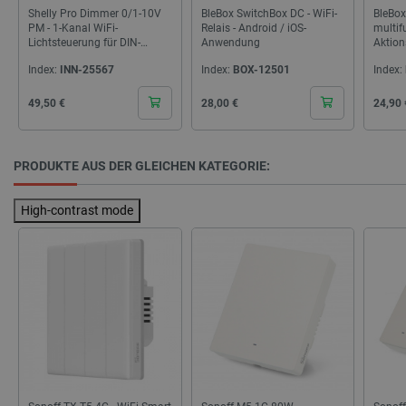
Shelly Pro Dimmer 0/1-10V
BleBox SwitchBox DC - WiFi-
BleBox
LaSID
Quality Unit
LLC
PM - 1-Kanal WiFi-
Relais - Android / iOS-
multif
botland.de
Lichtsteuerung für DIN-
Anwendung
Aktion
Schiene
iOS-A
Index:
INN-25567
Index:
BOX-12501
Index:
Cena
Cena
Cena
49,50 €
28,00 €
24,90 
PHPSESSID
PHP.net
botland.de
PRODUKTE AUS DER GLEICHEN KATEGORIE:
High-contrast mode
Storage declaration
Name
Storage type