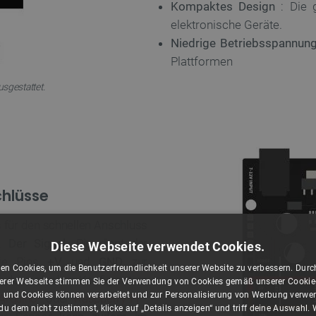
Kompaktes Design
: Die 
elektronische Geräte.
Niedrige Betriebsspannun
Plattformen
sgestattet.
hlüsse
 für den schnellen Anschluss
r.
Der Signal-
Pin dient der
Diese Webseite verwendet Cookies.
die Pins
+V
und
GND
zur
en Cookies, um die Benutzerfreundlichkeit unserer Website zu verbessern. Durch
der einfachen Konfiguration
rer Webseite stimmen Sie der Verwendung von Cookies gemäß unserer Cookie-R
 und Cookies können verarbeitet und zur Personalisierung von Werbung verwe
Arduino-
oder
Raspberry-Pi
-
u dem nicht zustimmst, klicke auf „Details anzeigen“ und triff deine Auswahl.