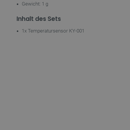
LaSID
Gewicht: 1 g
Inhalt des Sets
_smvs
1x Temperatursensor KY-001
critCartData
PHPSESSID
_lb_ccc
Storage declaration
Name