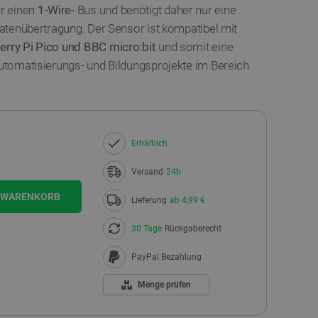
r einen
1-Wire-
Bus und benötigt daher nur eine
 Datenübertragung. Der Sensor ist kompatibel mit
erry Pi Pico und BBC micro:bit
und somit eine
Automatisierungs- und Bildungsprojekte im Bereich
Erhältlich
Versand
24h
N WARENKORB
Lieferung
ab 4,99 €
30 Tage
Rückgaberecht
PayPal Bezahlung
Menge prüfen