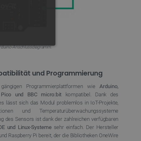
rduino-Anschlussdiagramm.
FUNKTIONALITÄT
tibilität und Programmierung
 gängigen Programmierplattformen wie
Arduino,
 die Kontoverwaltung. Ohne
 Pico und BBC micro:bit
kompatibel. Dank des
 lässt sich das Modul problemlos in IoT-Projekte,
ationen und Temperaturüberwachungssysteme
ng des Sensors ist dank der zahlreichen verfügbaren
 der Einwilligungs- und
rs für ihre Interaktion mit
IDE und Linux-Systeme
sehr einfach. Der Hersteller
die Einwilligung des
e Datenschutzrichtlinien
 und Raspberry Pi bereit, der die Bibliotheken OneWire
en, dass ihre Präferenzen in
n.