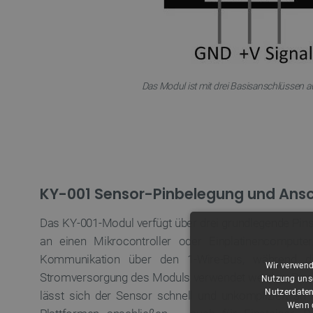
Das Modul ist mit drei Basisanschlüssen au
KY-001 Sensor-Pinbelegung und Ansc
Das KY-001-Modul verfügt über drei grundlegende Pins
an einen Mikrocontroller oder Einplatinencompute
Kommunikation über den 1-Wire-Bus, während 
Wir verwend
Stromversorgung des Moduls verwendet werden. Dank 
Nutzung unse
Nutzerdaten
lässt sich der Sensor schnell und unkompliziert an
Wenn d