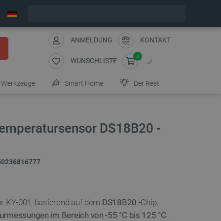
Bestelle in:
6
:
13
:
44
, und wir versenden heute!
ANMELDUNG
KONTAKT
0
WUNSCHLISTE
Werkzeuge
Smart Home
Der Rest
-Temperatursensor DS18B20 -
50236816777
or KY-001, basierend auf dem
DS18B20
-Chip,
rmessungen im Bereich von -55 °C bis 125 °C
.