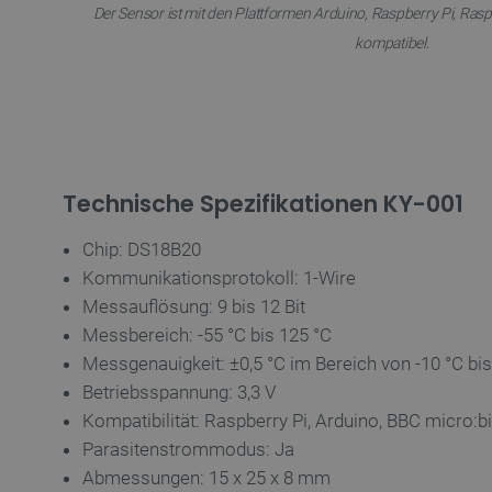
Der Sensor ist mit den Plattformen Arduino, Raspberry Pi, Rasp
critAccountId
kompatibel.
PrestaShop-[abcdef0123456
LaVisitorId_Ym90bGFuZC5
Technische Spezifikationen KY-001
critData
Chip: DS18B20
Kommunikationsprotokoll: 1-Wire
_lb
Messauflösung: 9 bis 12 Bit
Messbereich: -55 °C bis 125 °C
Messgenauigkeit: ±0,5 °C im Bereich von -10 °C bis
CookieScriptConsent
Betriebsspannung: 3,3 V
Kompatibilität: Raspberry Pi, Arduino, BBC micro:bi
Parasitenstrommodus: Ja
isListDisplay
Abmessungen: 15 x 25 x 8 mm