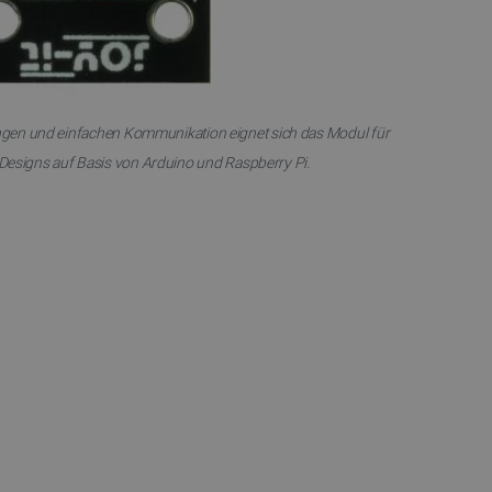
erkäufe in Google Analytics
rmationen zu verfolgen.
Benutzersitzungsstatus über
icherzustellen, dass sich
en und einfachen Kommunikation eignet sich das Modul für
t ändert, wenn der Benutzer
s navigiert oder wenn er
Designs auf Basis von Arduino und Raspberry Pi.
kkehrt.
ert wird, die auf der PHP-
lgemeine Kennung, die zum
ablen verwendet wird.
ne zufällig generierte
wendet wird, kann für die
iel ist jedoch die
r einen Benutzer zwischen
ligung des Nutzers zur
bsite zu speichern und die
gen zu gewährleisten, um
tegorien von Cookies zu
Beschreibung