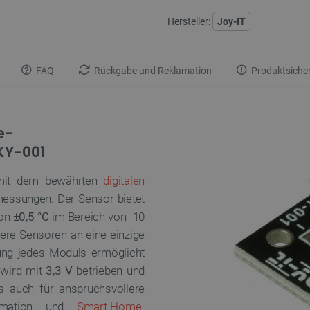
Hersteller:
Joy-IT
FAQ
Rückgabe und Reklamation
Produktsicher
e-
KY-001
it dem bewährten
digitalen
messungen. Der Sensor bietet
von
±0,5 °C
im Bereich von -10
ere Sensoren an eine einzige
nung jedes Moduls ermöglicht
 wird mit
3,3 V
betrieben und
ls auch für anspruchsvollere
omation und
Smart-Home-