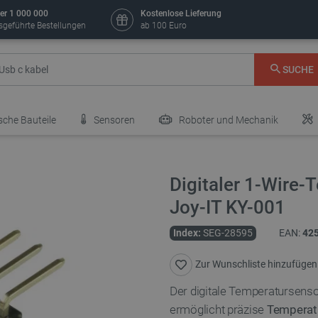
er 1 000 000
Kostenlose Lieferung
sgeführte Bestellungen
ab 100 Euro
SUCHE
sche Bauteile
Sensoren
Roboter und Mechanik
Digitaler 1-Wire
Joy-IT KY-001
Index:
SEG-28595
EAN:
42
Zur Wunschliste hinzufügen
Der digitale Temperatursens
ermöglicht präzise
Temperatu