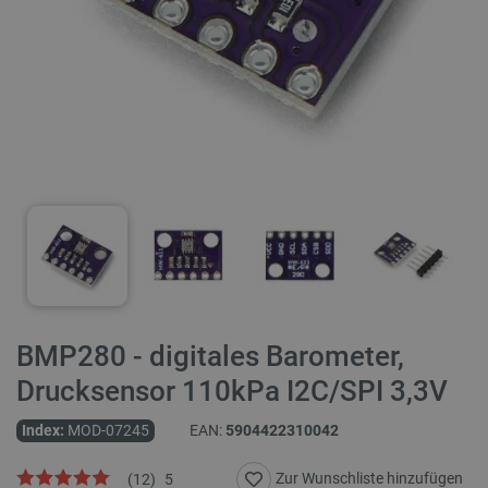
BMP280 - digitales Barometer,
Drucksensor 110kPa I2C/SPI 3,3V
Index:
MOD-07245
EAN:
5904422310042
Zur Wunschliste hinzufügen
(
12
)
5