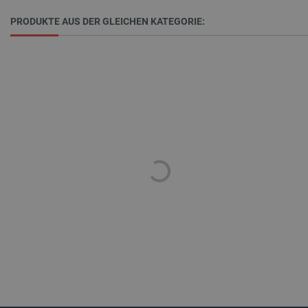
PRODUKTE AUS DER GLEICHEN KATEGORIE:
_lb_ccc
.botland.de
Storage declaration
Name
Storage type