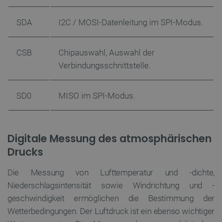
SDA
I2C / MOSI-Datenleitung im SPI-Modus.
Unbedingt erforderlich
Performance
CSB
Chipauswahl, Auswahl der
Targeting
Funktionalität
Verbindungsschnittstelle.
Unbedingt erforderliche Cookies ermöglichen
wesentliche Kernfunktionen der Website wie die
Benutzeranmeldung und die Kontoverwaltung.
SD0
MISO im SPI-Modus.
Ohne die unbedingt erforderlichen Cookies kann
die Website nicht ordnungsgemäß verwendet
werden.
Anbieter
/
Name
Ab
Domäne
Digitale Messung des atmosphärischen
VISITOR_PRIVACY_METADATA
YouTube
5 
Drucks
.youtube.com
Die Messung von Lufttemperatur und -dichte,
Niederschlagsintensität sowie Windrichtung und -
geschwindigkeit ermöglichen die Bestimmung der
Wetterbedingungen. Der Luftdruck ist ein ebenso wichtiger