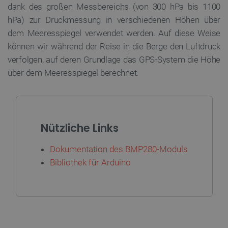
dank des großen Messbereichs (von 300 hPa bis 1100
hPa) zur Druckmessung in verschiedenen Höhen über
dem Meeresspiegel verwendet werden. Auf diese Weise
_lb
.botland.de
können wir während der Reise in die Berge den Luftdruck
verfolgen, auf deren Grundlage das GPS-System die Höhe
über dem Meeresspiegel berechnet.
Nützliche Links
CookieScriptConsent
CookieScript
2 
botland.de
Dokumentation des BMP280-Moduls
Bibliothek für Arduino
isListDisplay
botland.de