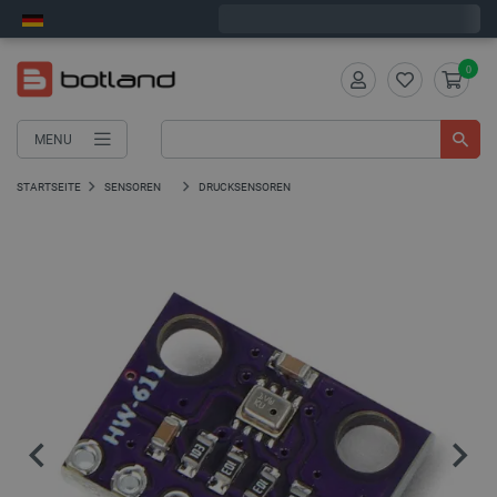
Bestelle in:
3
:
11
:
15
, und wir versenden heute!
0
MENU
STARTSEITE
SENSOREN
DRUCKSENSOREN