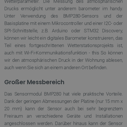
Wetterparameter. Die Messung des atmosphärischen
Drucks ermöglicht unter anderem barometer im handy.
Unter Verwendung des BMP280-Sensors und der
critAccountId
botland.de
9
Basisplatine mit einem Mikrocontroller und einer I2C- oder
41
SPI-Schnittstelle, z.B. Arduino oder STM32 Discovery,
können wir leicht ein digitales Barometer konstruieren, das
Datenschutzerklärung von Google
Teil eines fortgeschrittenen Wetterstationsprojekts ist,
auch mit Wi-Fi-Kommunikationsfunktion - this So können
wir den atmosphärischen Druck in der Wohnung ablesen,
auch wenn Sie sich an einem anderen Ort befinden.
PrestaShop-[abcdef0123456789]{32}
.botland.de
2 
Großer Messbereich
Das Sensormodul BMP280 hat viele praktische Vorteile.
LaVisitorId_Ym90bGFuZC5sYWRlc2suY29tLw
.botland.de
Dank der geringen Abmessungen der Platine (nur 15 mm x
20 mm) kann der Sensor auch bei sehr begrenztem
critData
botland.de
9
46
Freiraum an verschiedene Geräte und Installationen
angeschlossen werden. Darüber hinaus kann der Sensor