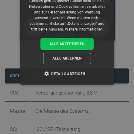
Cookies gemäß unserer Cookie-Richtlinie zu.
Nutzerdaten und Cookies können verarbeitet
und zur Personalisierung von Werbung
verwendet werden. Wenn du dem nicht
zustimmst, klicke auf „Details anzeigen“ und
triff deine Auswahl.
Weitere Informationen
ALLE AKZEPTIEREN
ALLE ABLEHNEN
DETAILS ANZEIGEN
STIFT
BESCHREIBUNG
UNBEDINGT ERFORDERLICH
VCC
Versorgungsspannung 3,3 V.
PERFORMANCE
Masse
Die Masse des Systems.
TARGETING
SCL
I2C / SPI-Taktleitung.
FUNKTIONALITÄT