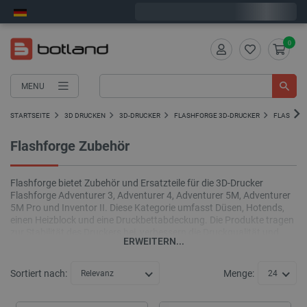
Bestelle in:
7
:
40
:
16
, und wir versenden heute!
0
MENU
STARTSEITE
3D DRUCKEN
3D-DRUCKER
FLASHFORGE 3D-DRUCKER
FLASHFOR
Flashforge Zubehör
Flashforge bietet Zubehör und Ersatzteile für die 3D-Drucker
Flashforge Adventurer 3, Adventurer 4, Adventurer 5M, Adventurer
5M Pro und Inventor II. Diese Kategorie umfasst Düsen, Hotends,
einen Heizblock und eine Druckbettabdeckung. Die Produkte tragen
zur Stabilität des Druckers bei, verbessern die Druckqualität und
ERWEITERN...
ermöglichen den schnellen Austausch verschlissener Teile.
Sortiert nach:
Menge:
Relevanz
24