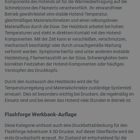
Komponente des Hotends ist für die Wärmeübertragung auf die
LaVisitorId_Ym90bGFuZC5sYWRlc2suY29tLw
.botland.de
Schmelzzone des Filaments verantwortlich. Ihr einwandfreier
Betrieb gewährleistet eine stabile Hotend-Temperatur,
gleichmäßiges Materialschmelzen und einen reibungslosen
critData
botland.de
9
Materialfluss durch die Düse. Der Heizblock arbeitet bei hohen
46
Temperaturen und steht in direktem Kontakt mit den Hotend-
Komponenten. Mit der Zeit kann er verschleißen, verschmutzen,
mechanisch beschädigt oder durch unsachgemäße Wartung
verformt werden. Symptome hierfür sind unter anderem instabile
Heizleistung, Filamentaustritt an der Düse, Schwierigkeiten beim
korrekten Festziehen der Hotend-Komponenten oder häufiges
_lb
.botland.de
Verstopfen des Druckkopfs.
Durch den Austausch des Heizblocks wird der für
Temperaturregelung und Materialschmelze zuständige Systemteil
erneuert. Dies ist besonders wichtig bei Druckern, die regelmäßig im
Einsatz sind und bei denen das Hotend viele Stunden in Betrieb ist.
Flashforge Werkbank-Auflage
Diese Kategorie umfasst auch eine Druckbettabdeckung für den
CookieScriptConsent
CookieScript
2 
botland.de
Flashforge Adventurer 4 3D-Drucker. Auf dieser Oberfläche wird die
erste Druckschicht erzeugt. Ihr Zustand ist entscheidend für die