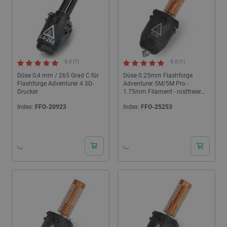
5.0 (7)
5.0 (1)
Düse 0,4 mm / 265 Grad C für
Düse 0.25mm Flashforge
Flashforge Adventurer 4 3D-
Adventurer 5M/5M Pro -
Drucker
1.75mm Filament - rostfreier
Stahl
Index:
FFO-20923
Index:
FFO-25253
24h
24h