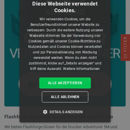
Diese Webseite verwendet
Cookies.
Wir verwenden Cookies, um die
Benutzerfreundlichkeit unserer Website zu
verbessern. Durch die weitere Nutzung unserer
Webseite stimmen Sie der Verwendung von
FILTER
Cookies gemäß unserer Cookie-Richtlinie zu.
Nutzerdaten und Cookies können verarbeitet
und zur Personalisierung von Werbung
verwendet werden. Wenn du dem nicht
zustimmst, klicke auf „Details anzeigen“ und
triff deine Auswahl.
Weitere Informationen
ALLE AKZEPTIEREN
ALLE ABLEHNEN
DETAILS ANZEIGEN
Flashforge Düsen für Adventurer 5M und 5M Pro
UNBEDINGT ERFORDERLICH
Wir bieten Flashforge-Düsen für die Drucker Adventurer 5M und