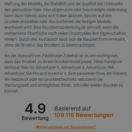
Haftung des Modells, die Stabilität und die Qualität der Unterseite
des gedruckten Teils. Eine abgenutzte oder beschädigte Abdeckung
kann dazu führen, dass sich Ecken ablösen, Spuren auf den
Drucken entstehen oder das Entfernen der fertigen Modelle
erschwert wird. Eine Druckbettabdeckung ist sinnvoll, wenn die
isListDisplay
botland.de
vorhandene Oberfläche nach vielen Druckzyklen ihre Eigenschaften
verliert. Durch den Austausch lässt sich die Bauplattform erneuern,
ohne die Struktur des Druckers zu beeinträchtigen.
Bei der Auswahl von Flashforge-Zubehör ist es am wichtigsten,
LaSID
Quality Unit
dass das Produkt zu Ihrem Druckermodell passt. Diese Kategorie
LLC
botland.de
umfasst Teile für Adventurer 3, Adventurer 4, Adventurer 5M,
Adventurer 5M Pro und Inventor II. Eine passende Düse, ein Hotend,
ein Heizblock oder ein Druckbettaufsatz reduzieren die
Wartungszeit und ermöglichen Ihnen, schneller wieder drucken zu
_smvs
.botland.de
59
49
können.
4.9
Basierend auf
critCartData
botland.de
9
109 118
Bewertungen
50
Bewertung
Wie sammeln wir Bewertungen?