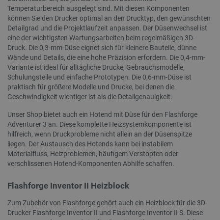
.youtube.com
Temperaturbereich ausgelegt sind. Mit diesen Komponenten
können Sie den Drucker optimal an den Drucktyp, den gewünschten
Detailgrad und die Projektlaufzeit anpassen. Der Düsenwechsel ist
eine der wichtigsten Wartungsarbeiten beim regelmäßigen 3D-
Druck. Die 0,3-mm-Düse eignet sich für kleinere Bauteile, dünne
Wände und Details, die eine hohe Präzision erfordern. Die 0,4-mm-
Variante ist ideal für alltägliche Drucke, Gebrauchsmodelle,
Schulungsteile und einfache Prototypen. Die 0,6-mm-Düse ist
praktisch für größere Modelle und Drucke, bei denen die
Geschwindigkeit wichtiger ist als die Detailgenauigkeit.
critAccountId
botland.de
9
41
Unser Shop bietet auch ein Hotend mit Düse für den Flashforge
Adventurer 3 an. Diese komplette Heizsystemkomponente ist
hilfreich, wenn Druckprobleme nicht allein an der Düsenspitze
Datenschutzerklärung von Google
liegen. Der Austausch des Hotends kann bei instabilem
Materialfluss, Heizproblemen, häufigem Verstopfen oder
verschlissenen Hotend-Komponenten Abhilfe schaffen.
Flashforge Inventor II Heizblock
PrestaShop-[abcdef0123456789]{32}
.botland.de
2 
Zum Zubehör von Flashforge gehört auch ein Heizblock für die 3D-
Drucker Flashforge Inventor II und Flashforge Inventor II S. Diese