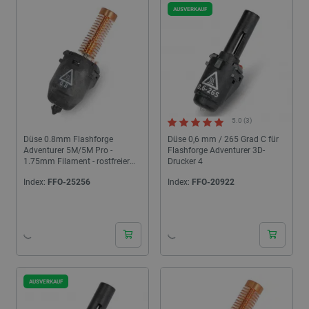
AUSVERKAUF
5.0 (3)
Düse 0.8mm Flashforge
Düse 0,6 mm / 265 Grad C für
Adventurer 5M/5M Pro -
Flashforge Adventurer 3D-
1.75mm Filament - rostfreier
Drucker 4
Stahl
Index:
FFO-25256
Index:
FFO-20922
24h
24h
AUSVERKAUF