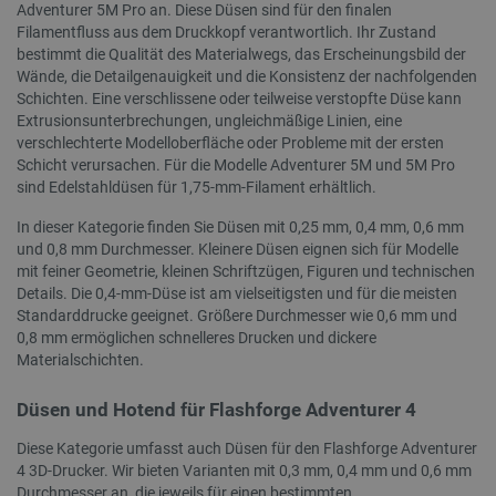
Adventurer 5M Pro an. Diese Düsen sind für den finalen
Filamentfluss aus dem Druckkopf verantwortlich. Ihr Zustand
PERFORMANCE
bestimmt die Qualität des Materialwegs, das Erscheinungsbild der
Wände, die Detailgenauigkeit und die Konsistenz der nachfolgenden
TARGETING
Schichten. Eine verschlissene oder teilweise verstopfte Düse kann
Extrusionsunterbrechungen, ungleichmäßige Linien, eine
FUNKTIONALITÄT
verschlechterte Modelloberfläche oder Probleme mit der ersten
Schicht verursachen. Für die Modelle Adventurer 5M und 5M Pro
sind Edelstahldüsen für 1,75-mm-Filament erhältlich.
In dieser Kategorie finden Sie Düsen mit 0,25 mm, 0,4 mm, 0,6 mm
Unbedingt erforderlich
Performance
und 0,8 mm Durchmesser. Kleinere Düsen eignen sich für Modelle
mit feiner Geometrie, kleinen Schriftzügen, Figuren und technischen
Targeting
Funktionalität
Details. Die 0,4-mm-Düse ist am vielseitigsten und für die meisten
Unbedingt erforderliche Cookies ermöglichen
Standarddrucke geeignet. Größere Durchmesser wie 0,6 mm und
wesentliche Kernfunktionen der Website wie die
0,8 mm ermöglichen schnelleres Drucken und dickere
Benutzeranmeldung und die Kontoverwaltung.
Materialschichten.
Ohne die unbedingt erforderlichen Cookies kann
die Website nicht ordnungsgemäß verwendet
werden.
Düsen und Hotend für Flashforge Adventurer 4
Anbieter
/
Name
Ab
Diese Kategorie umfasst auch Düsen für den Flashforge Adventurer
Domäne
4 3D-Drucker. Wir bieten Varianten mit 0,3 mm, 0,4 mm und 0,6 mm
VISITOR_PRIVACY_METADATA
YouTube
5 
Durchmesser an, die jeweils für einen bestimmten