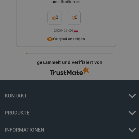
umständlich ist
0
0
Storage declaration
2026-05-26
Original anzeigen
Name
Storage type
_uetvid
Lokaler Speicher
lastExternalReferrer
Lokaler Speicher
gesammelt und verifiziert von
__ps_checkoutPayPalSdkInstance_storage__
Lokaler Speicher
lastExternalReferrerTime
Lokaler Speicher
_uetsid_exp
Lokaler Speicher
_gcl_ls
Lokaler Speicher
KONTAKT
lbx_ac_easystorage
Sitzungsspeicher
_cltk
Sitzungsspeicher
PRODUKTE
_smvc
Lokaler Speicher
INFORMATIONEN
cartSkuToUrl
Lokaler Speicher
_uetvid_exp
Lokaler Speicher