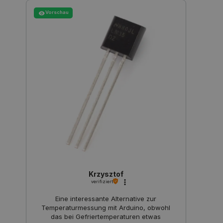
Vorschau
PHPSESSID
PHP.net
botland.de
Krzysztof
verifiziert
_lb_ccc
.botland.de
Eine interessante Alternative zur
Temperaturmessung mit Arduino, obwohl
das bei Gefriertemperaturen etwas