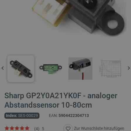
Sharp GP2Y0A21YK0F - analoger
Abstandssensor 10-80cm
Index:
SES-00029
EAN:
5904422304713
Zur Wunschliste hinzufügen
(
4
)
5