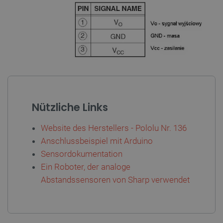
CookieScriptConsent
CookieScript
2
botland.de
Nützliche Links
Website des Herstellers - Pololu Nr. 136
isListDisplay
botland.de
Anschlussbeispiel mit Arduino
Sensordokumentation
Ein Roboter, der analoge
Abstandssensoren von Sharp verwendet
LaSID
Quality Unit
LLC
botland.de