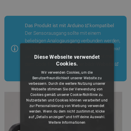
Das Produkt ist mit
Arduino
kompatibel
Der Sensorausgang sollte mit einem
beliebigen Analogausgang verbunden werden,
die Messung wird durch die
Funktion analogRead
. Ein Beispielprojekt mit
Diese Webseite verwendet
(sensorPin) ausgelöst;
Cookies.
dem Code finden Sie
auf der bildr-Website
und in
unserem Ratgeber
.
Wir verwenden Cookies, um die
Benutzerfreundlichkeit unserer Website zu
verbessern. Durch die weitere Nutzung unserer
Webseite stimmen Sie der Verwendung von
Cookies gemäß unserer Cookie-Richtlinie zu.
Nutzerdaten und Cookies können verarbeitet und
zur Personalisierung von Werbung verwendet
werden. Wenn du dem nicht zustimmst, klicke
auf „Details anzeigen“ und triff deine Auswahl.
Weitere Informationen