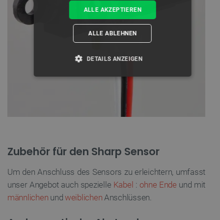
ALLE AKZEPTIEREN
ALLE ABLEHNEN
DETAILS ANZEIGEN
UNBEDINGT ERFORDERLICH
PERFORMANCE
TARGETING
Zubehör für den Sharp Sensor
FUNKTIONALITÄT
Um den Anschluss des Sensors zu erleichtern, umfasst
unser Angebot auch spezielle
Kabel
:
ohne Ende
und mit
männlichen
und
weiblichen
Anschlüssen.
Unbedingt erforderlich
Performance
Targeting
Funktionalität