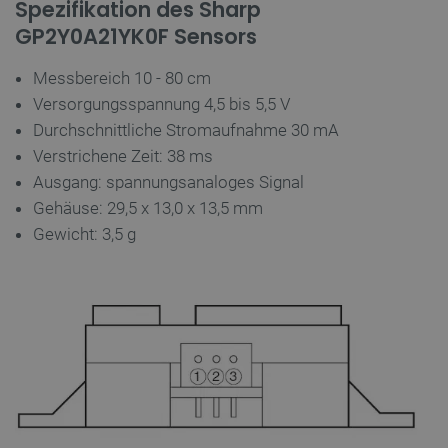
Spezifikation des Sharp
Datenschutzerklärung von Google
GP2Y0A21YK0F Sensors
Messbereich 10 - 80 cm
Versorgungsspannung 4,5 bis 5,5 V
PrestaShop-[abcdef0123456789]{32}
.botland.de
2
Durchschnittliche Stromaufnahme 30 mA
Verstrichene Zeit: 38 ms
Ausgang: spannungsanaloges Signal
LaVisitorId_Ym90bGFuZC5sYWRlc2suY29tLw
.botland.de
Gehäuse: 29,5 x 13,0 x 13,5 mm
Gewicht: 3,5 g
critData
botland.de
9
46
_lb
.botland.de