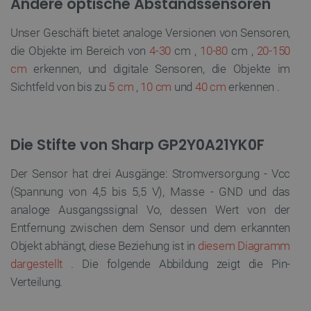
Andere optische Abstandssensoren
Unbedingt erforderliche Cookies ermöglichen
wesentliche Kernfunktionen der Website wie die
Unser Geschäft bietet analoge Versionen von Sensoren,
Benutzeranmeldung und die Kontoverwaltung. Ohne
die unbedingt erforderlichen Cookies kann die
die Objekte im Bereich von
4-30
cm
,
10-80
cm
,
20-150
Website nicht ordnungsgemäß verwendet werden.
cm
erkennen,
und digitale Sensoren, die Objekte im
Anbieter
/
Name
Ab
Sichtfeld von bis zu
5 cm
,
10 cm
und
40 cm
erkennen
.
Domäne
VISITOR_PRIVACY_METADATA
YouTube
5
.youtube.com
Die Stifte von Sharp GP2Y0A21YK0F
Der Sensor hat drei Ausgänge: Stromversorgung - Vcc
(Spannung von 4,5 bis 5,5 V), Masse - GND und das
analoge Ausgangssignal Vo, dessen Wert von der
Entfernung zwischen dem Sensor und dem erkannten
Objekt abhängt, diese Beziehung ist in
diesem Diagramm
dargestellt
. Die folgende Abbildung zeigt die Pin-
critAccountId
botland.de
9
41
Verteilung.