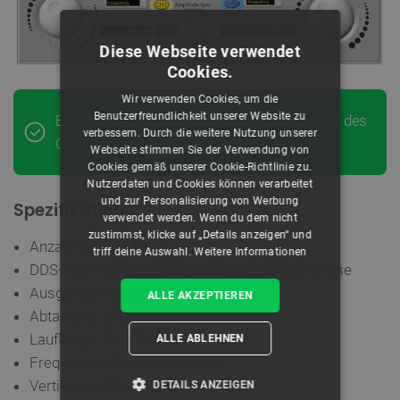
Diese Webseite verwendet
Cookies.
Wir verwenden Cookies, um die
Benutzerfreundlichkeit unserer Website zu
Ein Beispiel für ein Programm zum Betrieb des
verbessern. Durch die weitere Nutzung unserer
Generators über USB mit einem Computer.
Webseite stimmen Sie der Verwendung von
Cookies gemäß unserer Cookie-Richtlinie zu.
Nutzerdaten und Cookies können verarbeitet
und zur Personalisierung von Werbung
Spezifikation
verwendet werden. Wenn du dem nicht
zustimmst, klicke auf „Details anzeigen“ und
Anzahl der Kanäle: 2
triff deine Auswahl.
Weitere Informationen
DDS-Technologie zur digitalen Frequenzsynthese
Ausgangsfrequenz: bis zu 60 MHz
ALLE AKZEPTIEREN
Abtastung: 200 MSa/s
Lauflänge: 2048 Punkte
ALLE ABLEHNEN
Frequenzauflösung: 0,0
1 μHz
Vertikale Auflösung: 12 Bit
DETAILS ANZEIGEN