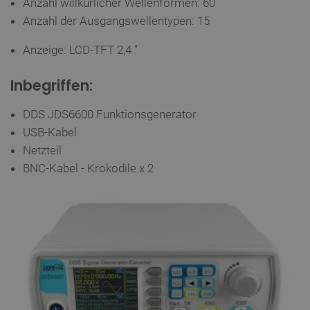
Anzahl willkürlicher Wellenformen: 60
Domäne
Anzahl der Ausgangswellentypen: 15
VISITOR_PRIVACY_METADATA
YouTube
5 
.youtube.com
Anzeige: LCD-TFT 2,4 "
Inbegriffen:
DDS JDS6600 Funktionsgenerator
USB-Kabel
Netzteil
BNC-Kabel - Krokodile x 2
critAccountId
botland.de
9
41
Datenschutzerklärung von Google
PrestaShop-[abcdef0123456789]{32}
.botland.de
2 