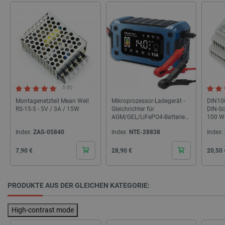
botland.de
isListDisplay
botland.de
5 (8)
Montagenetzteil Mean Well
Mikroprozessor-Ladegerät -
DIN100
RS-15-5 - 5V / 3A / 15W
Gleichrichter für
DIN-Sc
AGM/GEL/LiFePO4-Batterien
100 W
LaSID
Quality Unit
- 12 V 15 A - Qoltec 52496
LLC
Index:
ZAS-05840
Index:
NTE-28838
Index:
botland.de
Cena
Cena
Cena
7,90 €
28,90 €
20,50 
_smvs
.botland.de
59
49
PRODUKTE AUS DER GLEICHEN KATEGORIE:
High-contrast mode
critCartData
botland.de
9
50