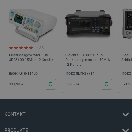
PHPSESSID
PHP.net
botland.de
5 (11)
Funktionsgenerator DDS
Siglent SDG1062X Plus
Rigol
JDS6600 15MHz - 2 Kanäle
Funktionsgenerator - 60MHz
Arbitr
- 2 Kanäle
Index:
GTK-11405
Index:
NDN-27714
Index:
Cena
Cena
Cena
111,90 €
538,50 €
571,9
KONTAKT
_lb_ccc
.botland.de
PRODUKTE