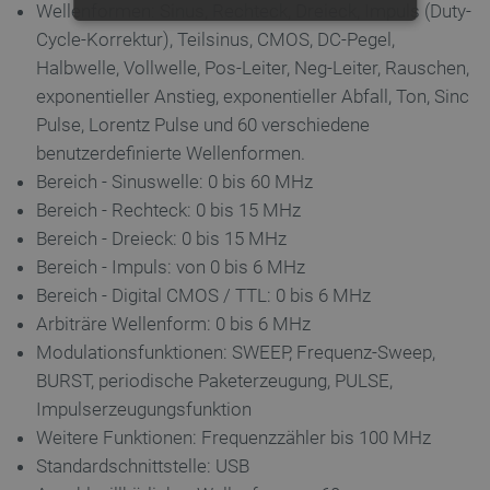
Wellenformen:
Sinus, Rechteck, Dreieck, Impuls (Duty-
UNBEDINGT ERFORDERLICH
Cycle-Korrektur), Teilsinus, CMOS, DC-Pegel,
Halbwelle, Vollwelle, Pos-Leiter, Neg-Leiter, Rauschen,
PERFORMANCE
exponentieller Anstieg, exponentieller Abfall, Ton, Sinc
Pulse, Lorentz Pulse und 60 verschiedene
TARGETING
benutzerdefinierte Wellenformen.
Bereich - Sinuswelle: 0
bis 60 MHz
FUNKTIONALITÄT
Bereich - Rechteck: 0
bis 15 MHz
Bereich - Dreieck: 0 bis 15 MHz
Bereich - Impuls: von 0
bis 6 MHz
Unbedingt erforderlich
Performance
Bereich - Digital CMOS / TTL: 0 bis 6 MHz
Targeting
Funktionalität
Arbiträre Wellenform: 0 bis 6 MHz
Modulationsfunktionen:
SWEEP, Frequenz-Sweep,
Unbedingt erforderliche Cookies ermöglichen
wesentliche Kernfunktionen der Website wie die
BURST, periodische Paketerzeugung, PULSE,
Benutzeranmeldung und die Kontoverwaltung.
Impulserzeugungsfunktion
Ohne die unbedingt erforderlichen Cookies kann
die Website nicht ordnungsgemäß verwendet
Weitere Funktionen: Frequenzzähler bis 100 MHz
werden.
Standardschnittstelle: USB
Anbieter
/
Name
Ab