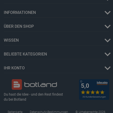
INFORMATIONEN
ÜBER DEN SHOP
Storage declaration
WISSEN
Name
Storage type
_uetvid
Lokaler Speicher
BELIEBTE KATEGORIEN
lastExternalReferrer
Lokaler Speicher
__ps_checkoutPayPalSdkInstance_storage__
Lokaler Speicher
IHR KONTO
lastExternalReferrerTime
Lokaler Speicher
_uetsid_exp
Lokaler Speicher
_gcl_ls
Lokaler Speicher
Du hast die Idee - und den Rest findest
lbx_ac_easystorage
Sitzungsspeicher
du bei Botland
_cltk
Sitzungsspeicher
_smvc
Lokaler Speicher
Seitenkarte
Datenschutz-Bestimmungen
© Urheberrechte 2026