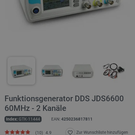
Funktionsgenerator DDS JDS6600
60MHz - 2 Kanäle
Index:
GTK-11444
EAN:
4250236817811
Zur Wunschliste hinzufügen
(
10
)
4.9