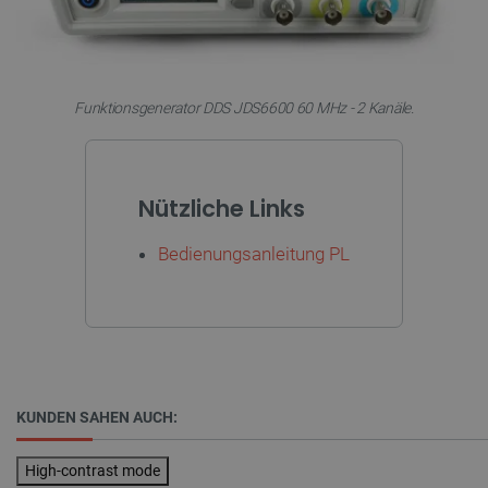
LaVisitorId_Ym90bGFuZC5sYWRlc2suY29tLw
.botland.de
Funktionsgenerator DDS JDS6600 60 MHz - 2 Kanäle.
critData
botland.de
9
46
Nützliche Links
Bedienungsanleitung PL
_lb
.botland.de
KUNDEN SAHEN AUCH:
High-contrast mode
CookieScriptConsent
CookieScript
2 