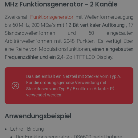
MHz Funktionsgenerator - 2 Kanäle
Zweikanal-
Funktionsgenerator
mit Wellenformerzeugung
bis 60 MHz, 200 MSa/s
mit 12 Bit vertikaler Auflösung
, 17
Standardwellenformen und 60 eingebauten
Arbiträrwellenformen mit 2048 Punkten. Es verfügt über
eine Reihe von Modulationsfunktionen,
einen eingebauten
Frequenzzähler und ein 2,4-
Zoll-TFT-LCD-Display.
Das Set enthält ein Netzteil mit Stecker vom Typ A.
Für die ordnungsgemäße Verwendung mit
Steckdosen vom Typ E / F sollte ein
Adapter
verwendet werden.
Anwendungsbeispiel
Lehre - Bildung
Der Funktionsgenerator JDS6600 bietet höhere