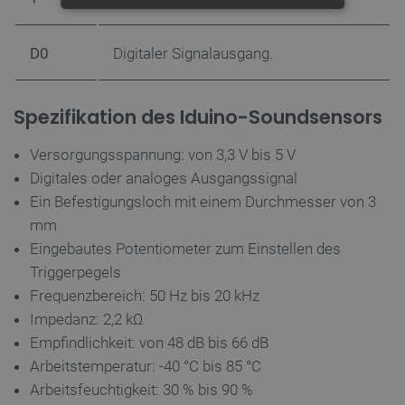
UNBEDINGT ERFORDERLICH
D0
Digitaler Signalausgang.
PERFORMANCE
TARGETING
Spezifikation des Iduino-Soundsensors
FUNKTIONALITÄT
Versorgungsspannung: von 3,3 V bis 5 V
Digitales oder analoges Ausgangssignal
Ein Befestigungsloch mit einem Durchmesser von 3
mm
Unbedingt erforderlich
Performance
Eingebautes Potentiometer zum Einstellen des
Targeting
Funktionalität
Triggerpegels
Unbedingt erforderliche Cookies ermöglichen
Frequenzbereich: 50 Hz bis 20 kHz
wesentliche Kernfunktionen der Website wie die
Impedanz: 2,2 kΩ
Benutzeranmeldung und die Kontoverwaltung.
Ohne die unbedingt erforderlichen Cookies kann
Empfindlichkeit: von 48 dB bis 66 dB
die Website nicht ordnungsgemäß verwendet
werden.
Arbeitstemperatur: -40 °C bis 85 °C
Arbeitsfeuchtigkeit: 30 % bis 90 %
Anbieter
/
Name
Ab
Domäne