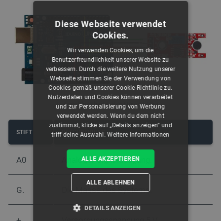
Diese Webseite verwendet
Cookies.
Wir verwenden Cookies, um die
Benutzerfreundlichkeit unserer Website zu
verbessern. Durch die weitere Nutzung unserer
Webseite stimmen Sie der Verwendung von
Cookies gemäß unserer Cookie-Richtlinie zu.
Nutzerdaten und Cookies können verarbeitet
Anschlussbeispiel mit Iduino Uno.
und zur Personalisierung von Werbung
verwendet werden. Wenn du dem nicht
zustimmst, klicke auf „Details anzeigen“ und
STIFT
BESCHREIBUNG
triff deine Auswahl.
Weitere Informationen
A0
Analoger Signalausgang.
ALLE AKZEPTIEREN
ALLE ABLEHNEN
G.
Die Masse des Systems.
DETAILS ANZEIGEN
+
Versorgungsspannung 5 V.