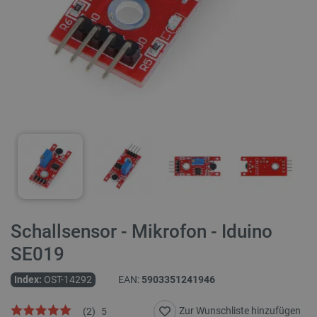
Schallsensor - Mikrofon - Iduino
SE019
Index:
OST-14292
EAN:
5903351241946
Zur Wunschliste hinzufügen
(
2
)
5