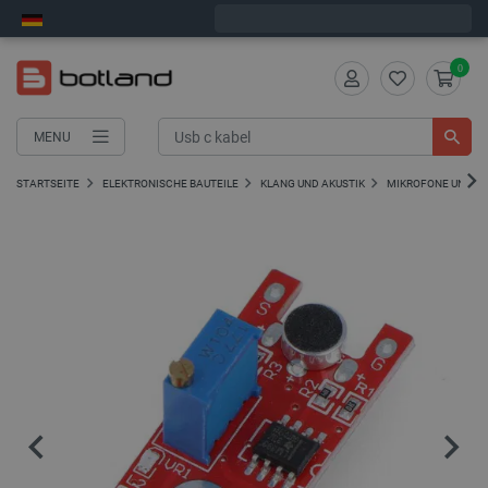
Bestelle in:
0
:
57
:
24
, und wir versenden heute!
0
MENU
STARTSEITE
ELEKTRONISCHE BAUTEILE
KLANG UND AKUSTIK
MIKROFONE UND S