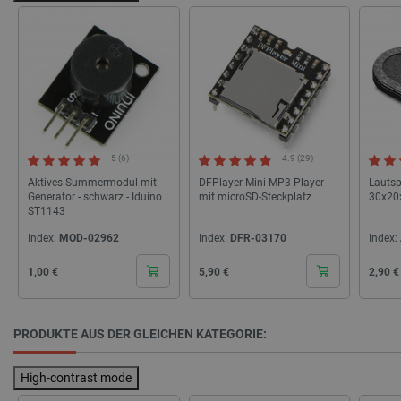
LaVisitorId_Ym90bGFuZC5sYWRlc2suY29tLw
.botland.de
critData
botland.de
9
46
5 (6)
4.9 (29)
Aktives Summermodul mit
DFPlayer Mini-MP3-Player
Lauts
Generator - schwarz - Iduino
mit microSD-Steckplatz
30x20
ST1143
_lb
.botland.de
Index:
MOD-02962
Index:
DFR-03170
Index:
Cena
Cena
Cena
1,00 €
5,90 €
2,90 €
PRODUKTE AUS DER GLEICHEN KATEGORIE:
High-contrast mode
CookieScriptConsent
CookieScript
2 