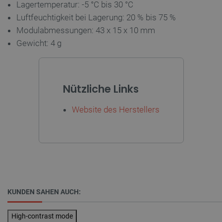
Lagertemperatur: -5 °C bis 30 °C
VISITOR_PRIVACY_METADATA
YouTube
5 
Luftfeuchtigkeit bei Lagerung: 20 % bis 75 %
.youtube.com
Modulabmessungen: 43 x 15 x 10 mm
Gewicht: 4 g
Nützliche Links
Website des Herstellers
critAccountId
botland.de
9
41
Datenschutzerklärung von Google
KUNDEN SAHEN AUCH:
PrestaShop-[abcdef0123456789]{32}
.botland.de
2 
High-contrast mode