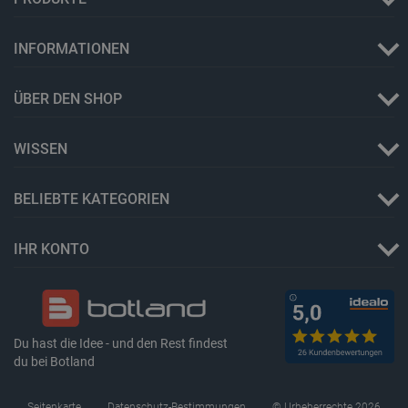
INFORMATIONEN
ÜBER DEN SHOP
PHPSESSID
PHP.net
botland.de
WISSEN
BELIEBTE KATEGORIEN
IHR KONTO
Du hast die Idee - und den Rest findest
du bei Botland
_lb_ccc
.botland.de
Seitenkarte
Datenschutz-Bestimmungen
© Urheberrechte 2026