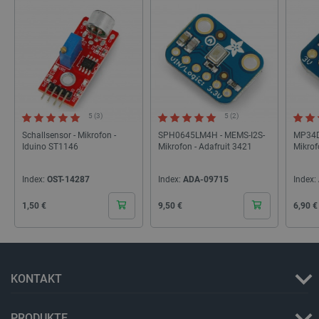
botland.de
isListDisplay
botland.de
5 (3)
5 (2)
Schallsensor - Mikrofon -
SPH0645LM4H - MEMS-I2S-
MP34D
Iduino ST1146
Mikrofon - Adafruit 3421
Mikrof
LaSID
Quality Unit
LLC
Index:
OST-14287
Index:
ADA-09715
Index:
botland.de
Cena
Cena
Cena
1,50 €
9,50 €
6,90 €
_smvs
.botland.de
59
49
KONTAKT
critCartData
botland.de
9
50
PRODUKTE