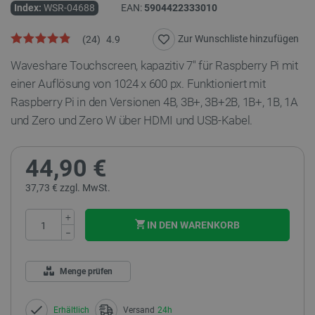
Index:
WSR-04688
EAN:
5904422333010
Zur Wunschliste hinzufügen
(
24
)
4.9
Waveshare Touchscreen, kapazitiv 7" für Raspberry Pi mit
einer Auflösung von 1024 x 600 px. Funktioniert mit
Raspberry Pi in den Versionen 4B,
3B+, 3B+2B, 1B+, 1B, 1A
und Zero und Zero W
über HDMI und USB-Kabel.
44,90 €
37,73 € zzgl. MwSt.
+
IN DEN WARENKORB
−
Menge prüfen
Erhältlich
Versand
24h