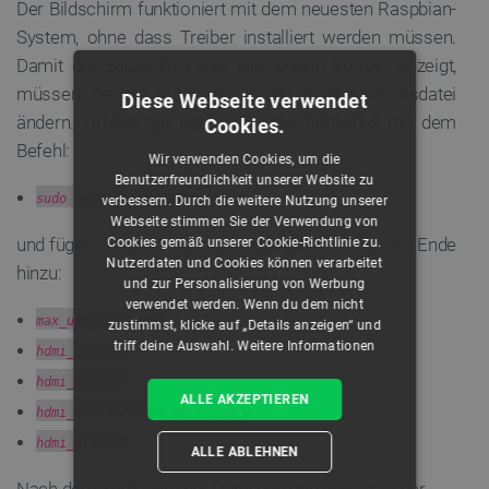
Der Bildschirm funktioniert mit dem neuesten Raspbian-
System, ohne dass Treiber installiert werden müssen.
Damit der Bildschirm das Bild jedoch korrekt anzeigt,
müssen Sie die Auflösung in der Konfigurationsdatei
Diese Webseite verwendet
ändern. Öffnen Sie dazu die Datei config.txt mit dem
Cookies.
Befehl:
Wir verwenden Cookies, um die
Benutzerfreundlichkeit unserer Website zu
sudo nano /boot/config.txt
verbessern. Durch die weitere Nutzung unserer
Webseite stimmen Sie der Verwendung von
und fügen Sie dann die folgenden Anweisungen am Ende
Cookies gemäß unserer Cookie-Richtlinie zu.
Nutzerdaten und Cookies können verarbeitet
hinzu:
und zur Personalisierung von Werbung
verwendet werden. Wenn du dem nicht
max_usb_current=1
zustimmst, klicke auf „Details anzeigen“ und
triff deine Auswahl.
Weitere Informationen
hdmi_group=2
hdmi_mode=87
ALLE AKZEPTIEREN
hdmi_cvt 1024 600 60 6 0 0 0
hdmi_drive=1
ALLE ABLEHNEN
Nach dem Speichern der Datei und dem Neustart der