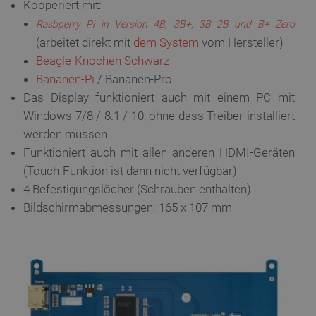
Kooperiert mit:
Anbieter
/
Name
Ab
Rasbperry Pi in Version 4B, 3B+, 3B 2B und B+ Zero
Domäne
(arbeitet direkt mit
dem System
vom Hersteller)
VISITOR_PRIVACY_METADATA
YouTube
5 
Beagle-Knochen Schwarz
.youtube.com
Bananen-Pi
/ Bananen-Pro
Das Display funktioniert auch mit einem PC mit
Windows 7/8 / 8.1 / 10, ohne dass Treiber installiert
werden müssen
Funktioniert auch mit allen anderen HDMI-Geräten
(Touch-Funktion ist dann nicht verfügbar)
4 Befestigungslöcher (Schrauben enthalten)
Bildschirmabmessungen: 165 x 107 mm
critAccountId
botland.de
9
41
Datenschutzerklärung von Google