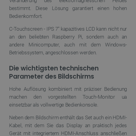
Veränderung des elektromagnetischen Feldes
bestimmt. Diese Lösung garantiert einen hohen
Bedienkomfort.
C-Touchscreen - IPS 7'' kapazitives LCD kann nicht nur
an den beliebten Raspberry Pi, sondern auch an
andere Minicomputer, auch mit dem Windows-
Betriebssystem, angeschlossen werden.
Storage declaration
Name
Storage type
Die wichtigsten technischen
_uetvid
Lokaler Speicher
Parameter des Bildschirms
lastExternalReferrer
Lokaler Speicher
Hohe Auflösung kombiniert mit präziser Bedienung
__ps_checkoutPayPalSdkInstance_storage__
Lokaler Speicher
machen den vorgestellten Touch-Monitor ua
lastExternalReferrerTime
Lokaler Speicher
einsetzbar als vollwertige Bedienkonsole.
_uetsid_exp
Lokaler Speicher
_gcl_ls
Lokaler Speicher
Neben dem Bildschirm enthält das Set auch ein HDMI-
lbx_ac_easystorage
Sitzungsspeicher
Kabel, mit dem Sie das Display an praktisch jedes
Gerät mit integriertem HDMI-Anschluss anschließen
_cltk
Sitzungsspeicher