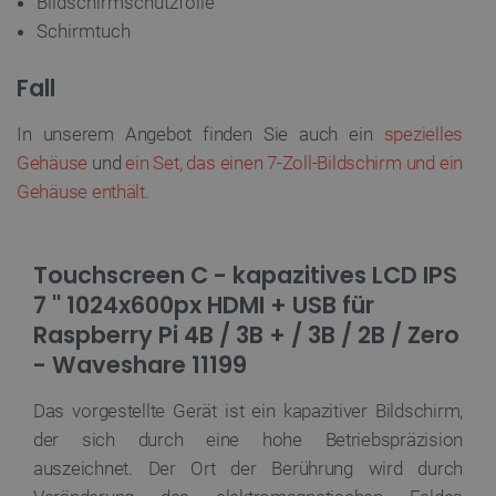
Bildschirmschutzfolie
critCartData
botland.de
9
50
Schirmtuch
Fall
In unserem Angebot finden Sie auch ein
spezielles
Gehäuse
und
ein Set, das einen 7-Zoll-Bildschirm und ein
PHPSESSID
PHP.net
Gehäuse enthält.
botland.de
Touchscreen C - kapazitives LCD IPS
7 '' 1024x600px HDMI + USB für
Raspberry Pi 4B / 3B + / 3B / 2B / Zero
- Waveshare 11199
Das vorgestellte Gerät ist ein kapazitiver Bildschirm,
der sich durch eine hohe Betriebspräzision
auszeichnet. Der Ort der Berührung wird durch
_lb_ccc
.botland.de