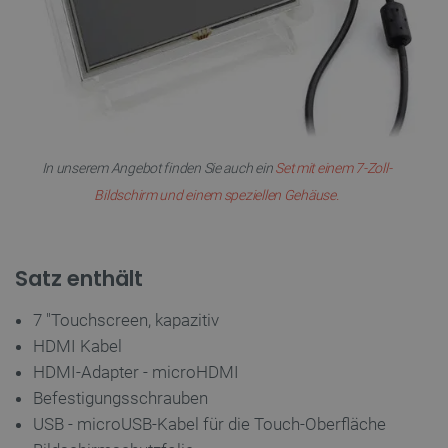
CookieScriptConsent
CookieScript
2 
botland.de
In unserem Angebot finden Sie auch ein
Set mit einem 7-Zoll-
isListDisplay
botland.de
Bildschirm und einem speziellen Gehäuse.
Satz enthält
LaSID
Quality Unit
LLC
botland.de
7 "Touchscreen, kapazitiv
HDMI Kabel
HDMI-Adapter - microHDMI
_smvs
.botland.de
59
49
Befestigungsschrauben
USB - microUSB-Kabel für die Touch-Oberfläche