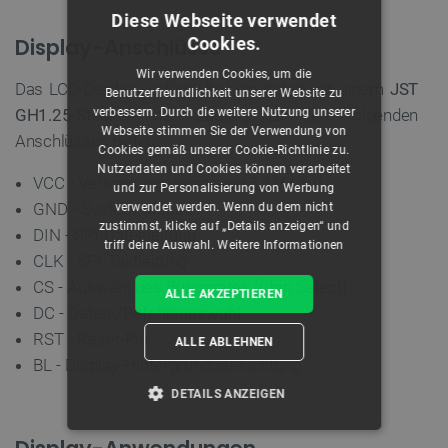
Diese Webseite verwendet
Cookies.
Display-Anschlüsse
Wir verwenden Cookies, um die
Das LCD-Display verfügt über ein Kabel mit einem
JST
Benutzerfreundlichkeit unserer Website zu
verbessern. Durch die weitere Nutzung unserer
GH1.25-Stecker
, der Zugang zu den folgenden
Webseite stimmen Sie der Verwendung von
Anschlüssen bietet:
Cookies gemäß unserer Cookie-Richtlinie zu.
Nutzerdaten und Cookies können verarbeitet
VCC - Versorgungsspannung 3,3 V / 5 V
und zur Personalisierung von Werbung
GND - System-Masse
verwendet werden. Wenn du dem nicht
zustimmst, klicke auf „Details anzeigen“ und
DIN - SPI-Datenleitung
triff deine Auswahl.
Weitere Informationen
CLK - SPI-Taktleitung
CS - Auswahl des Busgerätes (Chip Select)
ALLE AKZEPTIEREN
DC - Daten-/Befehlsauswahl
RST - Reset-Pin
ALLE ABLEHNEN
BL - Display-Hintergrundbeleuchtung
DETAILS ANZEIGEN
UNBEDINGT ERFORDERLICH