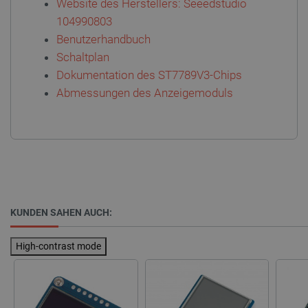
Website des Herstellers: Seeedstudio
104990803
Benutzerhandbuch
Schaltplan
PHPSESSID
PHP.net
Dokumentation des ST7789V3-Chips
botland.de
Abmessungen des Anzeigemoduls
KUNDEN SAHEN AUCH:
High-contrast mode
_lb_ccc
.botland.de