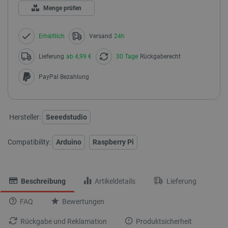
Menge prüfen
Erhältlich
Versand
24h
Lieferung
ab 4,99 €
30 Tage
Rückgaberecht
PayPal Bezahlung
Hersteller:
Seeedstudio
Compatibility:
Arduino
Raspberry Pi
Beschreibung
Artikeldetails
Lieferung
FAQ
Bewertungen
Rückgabe und Reklamation
Produktsicherheit