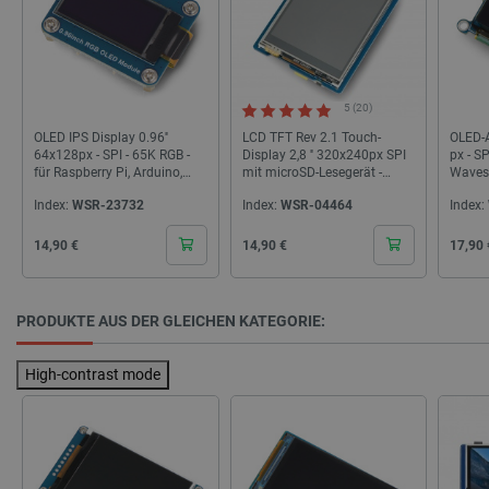
Storage declaration
5 (20)
OLED IPS Display 0.96''
LCD TFT Rev 2.1 Touch-
OLED-A
Name
Storage type
64x128px - SPI - 65K RGB -
Display 2,8 '' 320x240px SPI
px - S
für Raspberry Pi, Arduino,
mit microSD-Lesegerät -
Waves
_uetvid
Lokaler Speicher
STM32 - Waveshare 25133
Shield für Arduino -
Index:
WSR-23732
Index:
WSR-04464
Index:
Waveshare 10684
lastExternalReferrer
Lokaler Speicher
__ps_checkoutPayPalSdkInstance_storage__
Lokaler Speicher
Cena
Cena
Cena
14,90 €
14,90 €
17,90 
lastExternalReferrerTime
Lokaler Speicher
_uetsid_exp
Lokaler Speicher
PRODUKTE AUS DER GLEICHEN KATEGORIE:
_gcl_ls
Lokaler Speicher
lbx_ac_easystorage
Sitzungsspeicher
High-contrast mode
_cltk
Sitzungsspeicher
_smvc
Lokaler Speicher
cartSkuToUrl
Lokaler Speicher