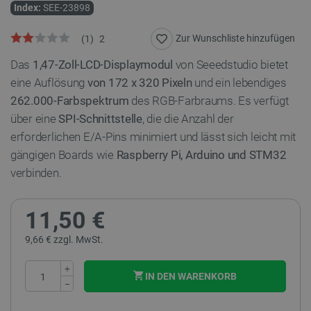
Index:
SEE-23898
Zur Wunschliste hinzufügen
(
1
)
2
Das
1,47-Zoll-LCD-Displaymodul
von Seeedstudio bietet
eine Auflösung
von 172 x 320 Pixeln
und ein lebendiges
262.000-Farbspektrum
des RGB-Farbraums. Es verfügt
über eine
SPI-Schnittstelle
, die die Anzahl der
erforderlichen E/A-Pins minimiert und lässt sich leicht mit
gängigen Boards wie
Raspberry Pi, Arduino und STM32
verbinden.
11,50 €
9,66 € zzgl. MwSt.
+
IN DEN WARENKORB
−