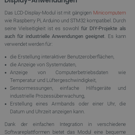
Display-Anwendungen
PERFORMANCE
Das LCD-Display-Modul ist mit gängigen
Minicomputern
wie Raspberry Pi, Arduino und STM32 kompatibel. Durch
TARGETING
seine Vielseitigkeit ist es sowohl
für DIY-Projekte als
auch für industrielle Anwendungen geeignet
. Es kann
FUNKTIONALITÄT
verwendet werden für:
die Erstellung interaktiver Benutzeroberflächen,
die Anzeige von Systemdaten,
Unbedingt erforderlich
Performance
Anzeige von Computerbetriebsdaten wie
Targeting
Funktionalität
Temperatur und Lüftergeschwindigkeit,
Sensormessungen, einfache Hilfsgeräte und
Unbedingt erforderliche Cookies ermöglichen
wesentliche Kernfunktionen der Website wie die
industrielle Prozessüberwachung,
Benutzeranmeldung und die Kontoverwaltung.
Ohne die unbedingt erforderlichen Cookies kann
Erstellung eines Armbands oder einer Uhr, die
die Website nicht ordnungsgemäß verwendet
Datum und Uhrzeit anzeigen kann.
werden.
Anbieter
/
Name
Ab
Dank der einfachen Integration in verschiedene
Domäne
Softwareplattformen bietet das Modul eine bequeme
VISITOR_PRIVACY_METADATA
YouTube
5 