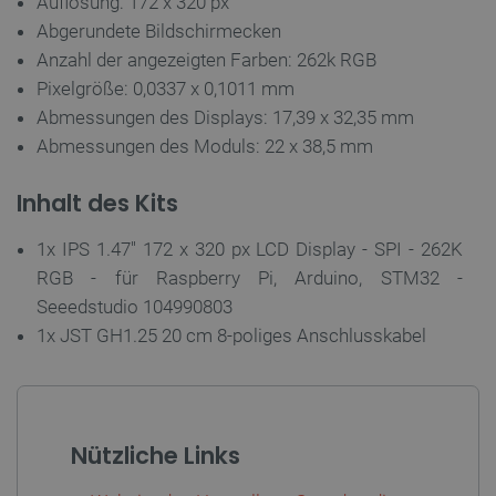
Auflösung: 172 x 320 px
Abgerundete Bildschirmecken
Anzahl der angezeigten Farben: 262k RGB
Pixelgröße: 0,0337 x 0,1011 mm
Abmessungen des Displays: 17,39 x 32,35 mm
isListDisplay
botland.de
Abmessungen des Moduls: 22 x 38,5 mm
Inhalt des Kits
LaSID
Quality Unit
LLC
1x IPS 1.47'' 172 x 320 px LCD Display - SPI - 262K
botland.de
RGB - für Raspberry Pi, Arduino, STM32 -
Seeedstudio 104990803
1x JST GH1.25 20 cm 8-poliges Anschlusskabel
_smvs
.botland.de
59
49
critCartData
botland.de
9
50
Nützliche Links