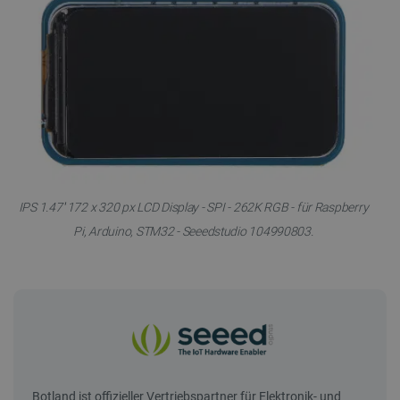
IPS 1.47'' 172 x 320 px LCD Display - SPI - 262K RGB - für Raspberry
Pi, Arduino, STM32 - Seeedstudio 104990803.