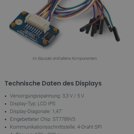
LaVisitorId_Ym90bGFuZC5sYWRlc2suY29tLw
.botland.de
critData
botland.de
9
46
Im Bausatz enthaltene Komponenten.
_lb
.botland.de
Technische Daten des Displays
Versorgungsspannung: 3,3 V / 5 V
Display-Typ: LCD IPS
Display-Diagonale: 1,47"
Eingebetteter Chip: ST7789V3
CookieScriptConsent
CookieScript
2 
Kommunikationsschnittstelle: 4-Draht SPI
botland.de