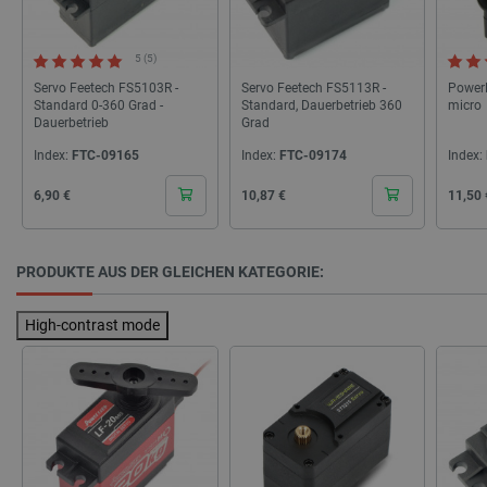
5 (5)
Servo Feetech FS5103R -
Servo Feetech FS5113R -
Power
Standard 0-360 Grad -
Standard, Dauerbetrieb 360
micro
Dauerbetrieb
Grad
Index:
FTC-09165
Index:
FTC-09174
Index:
CookieScriptConsent
CookieScript
2 
botland.de
Cena
Cena
Cena
6,90 €
10,87 €
11,50 
PRODUKTE AUS DER GLEICHEN KATEGORIE:
High-contrast mode
isListDisplay
botland.de
LaSID
Quality Unit
LLC
botland.de