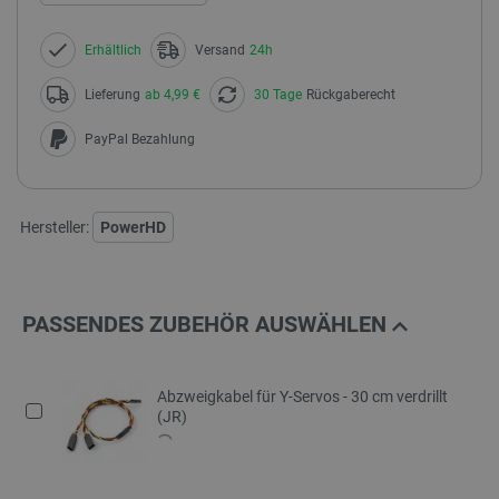
Erhältlich
Versand
24h
Lieferung
ab 4,99 €
30 Tage
Rückgaberecht
PayPal Bezahlung
Hersteller:
PowerHD
PASSENDES ZUBEHÖR AUSWÄHLEN
Abzweigkabel für Y-Servos - 30 cm verdrillt
(JR)