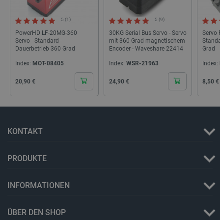
5 (1)
5 (9)
_smvs
.botland.de
59
PowerHD LF-20MG-360
30KG Serial Bus Servo - Servo
Servo 
49
Servo - Standard -
mit 360 Grad magnetischem
Standa
Dauerbetrieb 360 Grad
Encoder - Waveshare 22414
Grad
Index:
MOT-08405
Index:
WSR-21963
Index:
critCartData
botland.de
9
50
Cena
Cena
Cena
20,90 €
24,90 €
8,50 €
KONTAKT
PHPSESSID
PHP.net
botland.de
PRODUKTE
INFORMATIONEN
ÜBER DEN SHOP