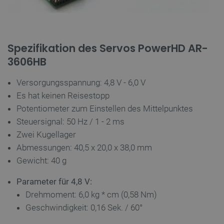
Targeting
Funktionalität
Unbedingt erforderliche Cookies ermöglichen
wesentliche Kernfunktionen der Website wie die
Benutzeranmeldung und die Kontoverwaltung.
Spezifikation des Servos PowerHD AR-
Ohne die unbedingt erforderlichen Cookies kann
die Website nicht ordnungsgemäß verwendet
3606HB
werden.
Anbieter
/
Versorgungsspannung: 4,8 V - 6,0 V
Name
Ab
Domäne
Es hat keinen Reisestopp
VISITOR_PRIVACY_METADATA
YouTube
5 
.youtube.com
Potentiometer zum Einstellen des Mittelpunktes
Steuersignal: 50 Hz / 1 - 2 ms
Zwei Kugellager
Abmessungen: 40,5 x 20,0 x 38,0 mm
Gewicht: 40 g
Parameter für 4,8 V:
Drehmoment: 6,0 kg * cm (0,58 Nm)
Geschwindigkeit: 0,16 Sek. / 60°
critAccountId
botland.de
9
41