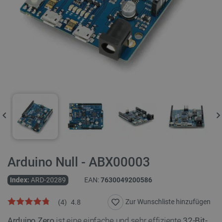
Arduino Null - ABX00003
Index:
ARD-20289
EAN:
7630049200586
Zur Wunschliste hinzufügen
(
4
)
4.8
Arduino Zero
ist eine einfache und sehr effiziente
32-Bit-