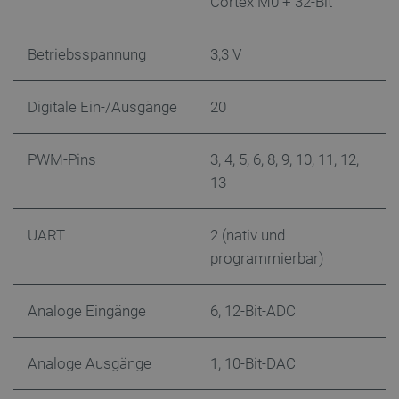
Cortex M0 + 32-Bit
Betriebsspannung
3,3 V
Digitale Ein-/Ausgänge
20
PWM-Pins
3, 4, 5, 6, 8, 9, 10, 11, 12,
critAccountId
botland.de
9
41
13
UART
2 (nativ und
Datenschutzerklärung von Google
programmierbar)
Analoge Eingänge
6, 12-Bit-ADC
PrestaShop-[abcdef0123456789]{32}
.botland.de
2
Analoge Ausgänge
1, 10-Bit-DAC
LaVisitorId_Ym90bGFuZC5sYWRlc2suY29tLw
.botland.de