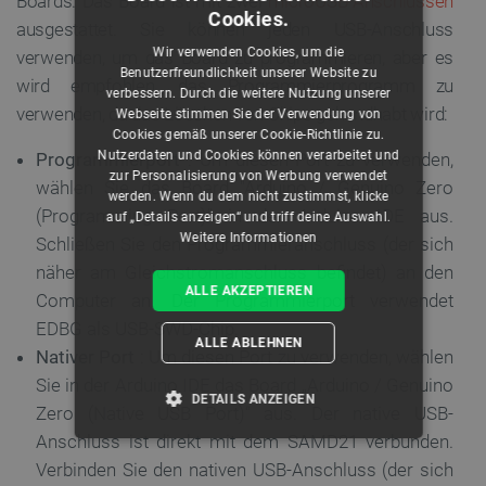
Boards. Das Board ist mit zwei
microUSB-Anschlüssen
Cookies.
ausgestattet. Sie können jeden USB-Anschluss
Wir verwenden Cookies, um die
verwenden, um das Board zu programmieren, aber es
Benutzerfreundlichkeit unserer Website zu
wird empfohlen, das Programmierprogramm zu
verbessern. Durch die weitere Nutzung unserer
verwenden, da das Löschen von Chips gehandhabt wird:
Webseite stimmen Sie der Verwendung von
Cookies gemäß unserer Cookie-Richtlinie zu.
Nutzerdaten und Cookies können verarbeitet und
Programmierport
: Um diesen Port zu verwenden,
zur Personalisierung von Werbung verwendet
wählen Sie das Board "Arduino / Genuino Zero
werden. Wenn du dem nicht zustimmst, klicke
(Programming Port)" in der Arduino IDE aus.
auf „Details anzeigen“ und triff deine Auswahl.
Weitere Informationen
Schließen Sie den Programmieranschluss (der sich
näher am Gleichstromanschluss befindet) an den
ALLE AKZEPTIEREN
Computer an. Der Programmierport verwendet
EDBG als USB-SWD-Chip.
ALLE ABLEHNEN
Nativer Port
: Um diesen Port zu verwenden, wählen
Sie in der Arduino IDE das Board „Arduino / Genuino
DETAILS ANZEIGEN
Zero (Native USB Port)“ aus. Der native USB-
Anschluss ist direkt mit dem SAMD21 verbunden.
UNBEDINGT ERFORDERLICH
Verbinden Sie den nativen USB-Anschluss (der sich