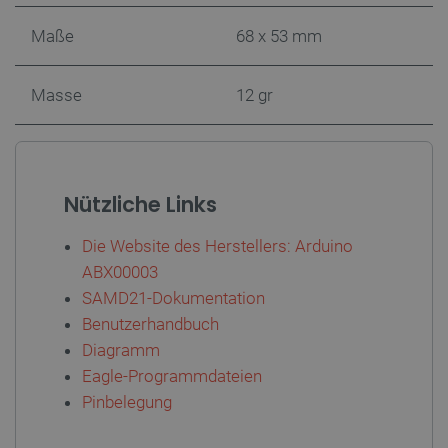
Maße
68 x 53 mm
isListDisplay
botland.de
Masse
12 gr
LaSID
Quality Unit
LLC
botland.de
Nützliche Links
Die Website des Herstellers: Arduino
_smvs
.botland.de
5
ABX00003
49
SAMD21-Dokumentation
Benutzerhandbuch
critCartData
botland.de
9
Diagramm
50
Eagle-Programmdateien
Pinbelegung