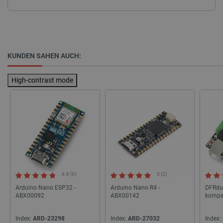
PHPSESSID
PHP.net
botland.de
KUNDEN SAHEN AUCH:
High-contrast mode
_lb_ccc
.botland.de
4.8 (6)
5 (2)
Arduino Nano ESP32 -
Arduino Nano R4 -
DFRdui
ABX00092
ABX00142
kompat
Index:
ARD-23298
Index:
ARD-27032
Index: