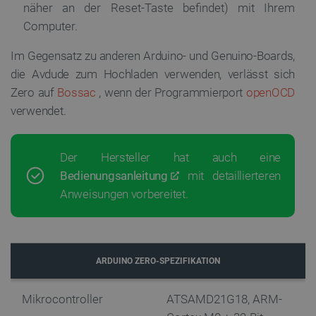
näher an der Reset-Taste befindet) mit Ihrem
PERFORMANCE
Computer.
TARGETING
Im Gegensatz zu anderen Arduino- und Genuino-Boards,
die Avdude zum Hochladen verwenden, verlässt sich
FUNKTIONALITÄT
Zero auf
Bossac
, wenn der Programmierport
openOCD
verwendet.
Unbedingt erforderlich
Performance
Der Hersteller hat auch eine
Targeting
Funktionalität
Bedienungsanleitung
mit detaillierteren
Unbedingt erforderliche Cookies ermöglichen
Anweisungen vorbereitet.
wesentliche Kernfunktionen der Website wie die
Benutzeranmeldung und die Kontoverwaltung. Ohne
die unbedingt erforderlichen Cookies kann die
Website nicht ordnungsgemäß verwendet werden.
Anbieter
/
Name
Ab
ARDUINO ZERO-SPEZIFIKATION
Domäne
VISITOR_PRIVACY_METADATA
YouTube
5
.youtube.com
Mikrocontroller
ATSAMD21G18, ARM-