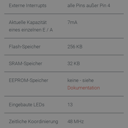
Externe Interrupts
alle Pins außer Pin 4
critData
botland.de
9
46
Aktuelle Kapazität
7mA
eines einzelnen E / A
Flash-Speicher
256 KB
_lb
.botland.de
SRAM-Speicher
32 KB
EEPROM-Speicher
keine - siehe
Dokumentation
Eingebaute LEDs
13
CookieScriptConsent
CookieScript
2
botland.de
Zeitliche Koordinierung
48 MHz