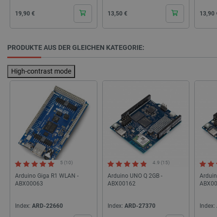
Cena
Cena
Cena
19,90 €
13,50 €
13,90 
Storage declaration
Name
Storage type
PRODUKTE AUS DER GLEICHEN KATEGORIE:
_uetvid
Lokaler Speicher
High-contrast mode
lastExternalReferrer
Lokaler Speicher
__ps_checkoutPayPalSdkInstance_storage__
Lokaler Speicher
lastExternalReferrerTime
Lokaler Speicher
_uetsid_exp
Lokaler Speicher
_gcl_ls
Lokaler Speicher
lbx_ac_easystorage
Sitzungsspeicher
_cltk
Sitzungsspeicher
5 (10)
4.9 (15)
_smvc
Lokaler Speicher
Arduino Giga R1 WLAN -
Arduino UNO Q 2GB -
Arduin
ABX00063
ABX00162
ABX0
cartSkuToUrl
Lokaler Speicher
_uetvid_exp
Lokaler Speicher
Index:
ARD-22660
Index:
ARD-27370
Index:
_uetsid
Lokaler Speicher