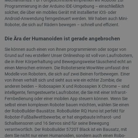
Unbedingt erforderlich
Performance
Programmierung in der Arduino IDE-Umgebung – einschließlich
Targeting
Funktionalität
solcher, die über ein mobiles Gerät mit installierter iOS- oder
Android-Anwendung ferngesteuert werden. Wir haben auch Mini-
Unbedingt erforderliche Cookies ermöglichen
Roboter, die sich auf Rädern bewegen – schnell und effizient.
wesentliche Kernfunktionen der Website wie die
Benutzeranmeldung und die Kontoverwaltung.
Ohne die unbedingt erforderlichen Cookies kann
Die Ära der Humanoiden ist gerade angebrochen
die Website nicht ordnungsgemäß verwendet
werden.
Sie können auch einen von ihnen programmieren oder sogar von
Grund auf neu erstellen! Unser Onlineshop ist voll von Laufrobotern,
Anbieter
/
Name
Ab
Domäne
die in ihrer Körperhaltung und Bewegungsweise täuschend echt an
einen Menschen erinnern. Die Roboterserie WowWee umfasst drei
VISITOR_PRIVACY_METADATA
YouTube
5 
Modelle von Robotern, die sich auf zwei Beinen fortbewegen. Einer
.youtube.com
von ihnen verhält sich und sieht aus wie ein echter Zombie, die
anderen beiden – Robosapien X und Robosapien X Chrome – sind
intelligente, ferngesteuerte Laufroboter, die Sie mit einer Infrarot-
Fernbedienung oder einer mobilen App steuern können. Wenn Sie
selbst einen komplexen Roboter bauen möchten, wählen Sie einen
der RoboBuilder-Bausätze. RoboBuilder RQ Huno ist perfekt für
Roboter-Fußballwettbewerbe, er hat eingebaute Infrarot- und
Schallsensoren und 16 Servos sind für seine Bewegung
verantwortlich. Der RoboBuilder 5720T Black ist ein Bausatz, mit
dem Sie nicht nur einen Humanoiden, sondern auch einen Robo-