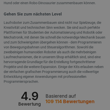
critAccountId
botland.de
9
Hund oder einen Robo-Dinosaurier zusammenbauen können.
41
Gehen Sie zum nächsten Level
Datenschutzerklärung von Google
Laufroboter zum Zusammenbauen sind nicht nur Spielzeuge, die
Kreativität und technischen Sinn wecken. Sie sind auch perfekte
Plattformen für Studenten der Automatisierung und Robotik oder
Mechatronik, mit denen Sie schnell die notwendige Mechanik bauen
und zum Schwierigsten übergehen können - dem Programmieren
PrestaShop-[abcdef0123456789]{32}
.botland.de
2 
von Bewegungsbahnen und Steueralgorithmen. Sowohl die
zweibeinigen humanoiden Roboter als auch die mehrbeinigen
Laufmechanismen, die in unserem Shop erhältlich sind, sind eine
hervorragende Grundlage für die Erstellung fortgeschrittener
LaVisitorId_Ym90bGFuZC5sYWRlc2suY29tLw
.botland.de
Projekte und die weitere Expansion. Einige der Kits erlauben neben
der einfachen grafischen Programmierung auch die vollwertige
Entwicklung eigener Anwendungen mit professionellen
critData
botland.de
9
46
Programmiersprachen.
4.9
Basierend auf
109 114
Bewertungen
Bewertung