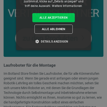
zustimmst, klicke auf „Details anzeigen“ und
triff deine Auswahl.
Weitere Informationen
ALLE AKZEPTIEREN
ALLE ABLEHNEN
DETAILS ANZEIGEN
UNBEDINGT ERFORDERLICH
PERFORMANCE
Laufroboter für die Montage
Im Botland Store finden Sie Laufroboter, die für alle Könnerstufen
TARGETING
geeignet sind. Wenn Sie gerade erst anfangen oder einem jungen
Robotik-Lehrling ein tolles Geschenk machen möchten, sehen Sie
FUNKTIONALITÄT
sich unsere Mini-Roboter an, mit denen Sie die Grundlagen der
Technologie durch Selbstmontage und Inbetriebnahme erlernen
können. Nichts ermöglicht es Ihnen, Anatomie so gut zu lernen, wie
die handgefertigte Konstruktion selbst eines einfachen
Mechanismus. Für Fortgeschrittene empfehlen wir Roboter zur