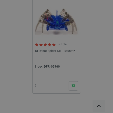
eigenen Roboter, der alle um Sie herum begeistern wird!
5.0 (14)
DFRobot Spider KIT - Bausatz
Index:
DFR-05960
24h