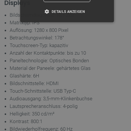
Displays
DETAILS ANZEIGEN
Bildschirmdiagonale: 10,1 Zoll
Matrixtyp: IPS
UNBEDINGT ERFORDERLICH
Auflösung: 1280 x 800 Pixel
Betrachtungswinkel: 178°
PERFORMANCE
Touchscreen-Typ: kapazitiv
Anzahl der Kontaktpunkte: bis zu 10
TARGETING
Paneltechnologie: Optisches Bonden
FUNKTIONALITÄT
Material der Paneele: gehärtetes Glas
Glashärte: 6H
Bildschnittstelle: HDMI
Touch-Schnittstelle: USB Typ-C
Unbedingt erforderlich
Performance
Audioausgang: 3,5-mm-Klinkenbuchse
Targeting
Funktionalität
Lautsprecheranschluss: 4-polig
Unbedingt erforderliche Cookies ermöglichen
Helligkeit: 350 cd/m²
wesentliche Kernfunktionen der Website wie die
Kontrast: 800:1
Benutzeranmeldung und die Kontoverwaltung. Ohne
die unbedingt erforderlichen Cookies kann die
Bildwiederholfrequenz: 60 Hz