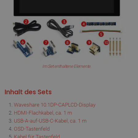
CookieScriptConsent
CookieScript
2
botland.de
isListDisplay
botland.de
Im Set enthaltene Elemente.
LaSID
Quality Unit
Inhalt des Sets
LLC
botland.de
Waveshare 10.1DP-CAPLCD-Display
HDMI-Flachkabel, ca. 1 m
_smvs
.botland.de
5
USB-A-auf-USB-C-Kabel, ca. 1 m
49
OSD-Tastenfeld
Kabel für Tastenfeld