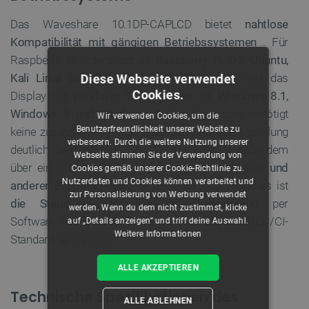
Das Waveshare 10.1DP-CAPLCD bietet
nahtlose
Kompatibilität mit gängigen Betriebssystemen
. Für
Raspberry Pi unterstützt es
Raspberry Pi OS, Ubuntu,
Kali Linux und RetroPie
. Auf PCs funktioniert das
Diese Webseite verwendet
Cookies.
Display mit
Windows 11, Windows 10, Windows 8.1,
Windows 8 und Windows 7.
Das Touchpad benötigt
Wir verwenden Cookies, um die
Benutzerfreundlichkeit unserer Website zu
keine zusätzlichen Treiber, was die Gerätebereitstellung
verbessern. Durch die weitere Nutzung unserer
deutlich beschleunigt. Das Display verfügt außerdem
Webseite stimmen Sie der Verwendung von
über ein OSD-Menü zur
Anpassung der Helligkeit und
Cookies gemäß unserer Cookie-Richtlinie zu.
Nutzerdaten und Cookies können verarbeitet und
anderer Bildparameter
. Unter Linux und Windows ist
zur Personalisierung von Werbung verwendet
die Steuerung der Hintergrundbeleuchtung
per
werden. Wenn du dem nicht zustimmst, klicke
Software mithilfe von Tools möglich, die den DDC/CI-
auf „Details anzeigen“ und triff deine Auswahl.
Weitere Informationen
Standard verwenden.
ALLE AKZEPTIEREN
Technische Spezifikationen des
ALLE ABLEHNEN