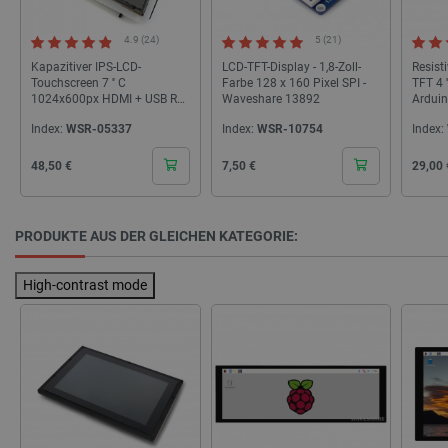
dem wir 
der Webs
4.9 (24)
5 (21)
interne 
messen.
Kapazitiver IPS-LCD-
LCD-TFT-Display - 1,8-Zoll-
Resist
Touchscreen 7 '' C
Farbe 128 x 160 Pixel SPI -
TFT 4 
LaVisitorNew
Quality Unit
1 Tag
Dieses C
LLC
verwende
1024x600px HDMI + USB Rev
Waveshare 13892
Ardui
botland.de
über die
4.1 für Raspberry Pi Schwarz-
und den 
Index:
WSR-05337
Index:
WSR-10754
Index:
Weiß-Gehäuse - Waveshare
zu speich
11303
bestmög
Cena
Cena
Cena
48,50 €
7,50 €
29,00 
Funktiona
Anwendu
ermöglic
_uetvid
Microsoft
1 Jahr
Dies ist 
PRODUKTE AUS DER GLEICHEN KATEGORIE:
Corporation
das von 
.botland.de
Bing Ads
wird und 
Cookie is
High-contrast mode
ermöglic
einem Be
Kontakt z
zuvor un
besucht 
ANONCHK
Microsoft
7 Minuten
Dieses C
Corporation
56 Sekunden
Informat
.c.clarity.ms
darüber, 
Endbenut
Website 