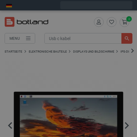
Bestelle in:
6
:
15
:
59
, und wir versenden heute!
0
MENU
STARTSEITE
ELEKTRONISCHE BAUTEILE
DISPLAYS UND BILDSCHIRME
IPS-DISPLA