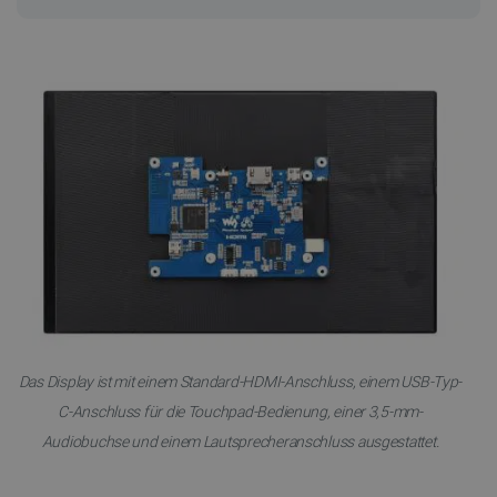
Das Display ist mit einem Standard-HDMI-Anschluss, einem USB-Typ-
C-Anschluss für die Touchpad-Bedienung, einer 3,5-mm-
Audiobuchse und einem Lautsprecheranschluss ausgestattet.