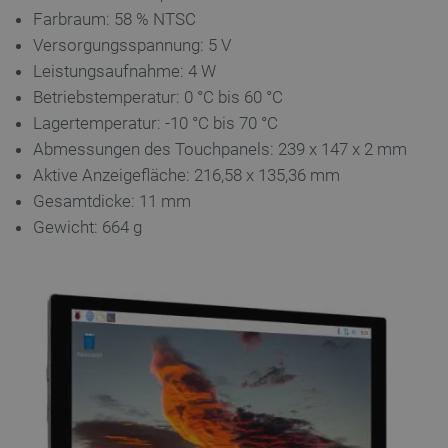
Website nicht ordnungsgemäß verwendet werden.
Farbraum: 58 % NTSC
Anbieter
/
Name
Ab
Versorgungsspannung: 5 V
Domäne
Leistungsaufnahme: 4 W
VISITOR_PRIVACY_METADATA
YouTube
5
.youtube.com
Betriebstemperatur: 0 °C bis 60 °C
Lagertemperatur: -10 °C bis 70 °C
Abmessungen des Touchpanels: 239 x 147 x 2 mm
Aktive Anzeigefläche: 216,58 x 135,36 mm
Gesamtdicke: 11 mm
Gewicht: 664 g
critAccountId
botland.de
9
41
Datenschutzerklärung von Google