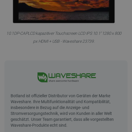
10.1DP-CAPLCD kapazitiver Touchscreen LCD IPS 10.1'' 1280 x 800
px HDMI + USB - Waveshare 23739.