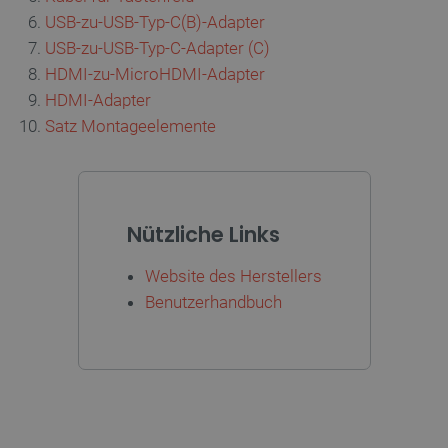
critCartData
botland.de
9
USB-zu-USB-Typ-C(B)-Adapter
50
USB-zu-USB-Typ-C-Adapter (C)
HDMI-zu-MicroHDMI-Adapter
HDMI-Adapter
Satz Montageelemente
PHPSESSID
PHP.net
botland.de
Nützliche Links
Website des Herstellers
Benutzerhandbuch
BILDSCHIRM - TYP
LCD-IPS