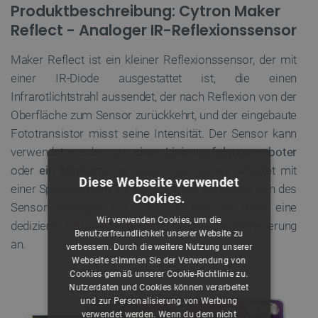
Produktbeschreibung: Cytron Maker
Reflect - Analoger IR-Reflexionssensor
Maker Reflect ist ein kleiner Reflexionssensor, der mit
einer IR-Diode ausgestattet ist, die einen
Infrarotlichtstrahl aussendet, der nach Reflexion von der
Oberfläche zum Sensor zurückkehrt, und der eingebaute
Fototransistor misst seine Intensität. Der Sensor kann
verwendet werden, um
einen Linienverfolgungsroboter
oder
ein Minisumo
zu bauen. Der Sensor arbeitet mit
Diese Webseite verwendet
einer Spannung
von 3 V bis 5,5 V.
Die Abmessungen des
Cookies.
Sensors betragen: 18,1 x 8,4 x 4,2 mm. Wir bieten eine
Wir verwenden Cookies, um die
dedizierte
Cytron Maker Mini Sumo-
Robotersteuerung
Benutzerfreundlichkeit unserer Website zu
an.
verbessern. Durch die weitere Nutzung unserer
Webseite stimmen Sie der Verwendung von
Cookies gemäß unserer Cookie-Richtlinie zu.
Nutzerdaten und Cookies können verarbeitet
und zur Personalisierung von Werbung
verwendet werden. Wenn du dem nicht