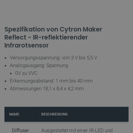
Unbedingt erforderlich
Performance
Targeting
Funktionalität
Unbedingt erforderliche Cookies ermöglichen
Spezifikation von Cytron Maker
wesentliche Kernfunktionen der Website wie die
Benutzeranmeldung und die Kontoverwaltung.
Reflect - IR-reflektierender
Ohne die unbedingt erforderlichen Cookies kann
die Website nicht ordnungsgemäß verwendet
Infrarotsensor
werden.
Anbieter
/
Versorgungsspannung: von 3 V bis 5,5 V
Name
Ab
Domäne
Analogausgang: Spannung
VISITOR_PRIVACY_METADATA
YouTube
5 
0V zu VVC
.youtube.com
Erkennungsabstand: 1 mm bis 40 mm
Abmessungen 18,1 x 8,4 x 4,2 mm
NAME
BESCHREIBUNG
Diffuser
Ausgestattet mit einer IR-LED und