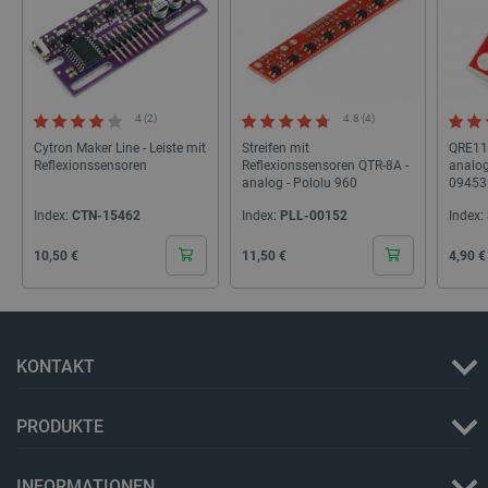
4 (2)
4.8 (4)
Cytron Maker Line - Leiste mit
Streifen mit
QRE111
Reflexionssensoren
Reflexionssensoren QTR-8A -
analog
_lb_ccc
.botland.de
analog - Pololu 960
09453
Index:
CTN-15462
Index:
PLL-00152
Index:
Cena
Cena
Cena
10,50 €
11,50 €
4,90 €
KONTAKT
Storage declaration
Name
Storage type
PRODUKTE
_uetvid
Lokaler Speicher
lastExternalReferrer
Lokaler Speicher
INFORMATIONEN