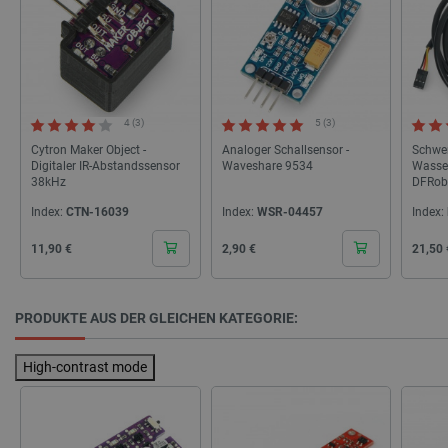
LLC
botland.de
_smvs
.botland.de
59
49
4 (3)
5 (3)
Cytron Maker Object -
Analoger Schallsensor -
Schwer
Digitaler IR-Abstandssensor
Waveshare 9534
Wasser
critCartData
botland.de
9
38kHz
DFRob
50
Index:
CTN-16039
Index:
WSR-04457
Index:
Cena
Cena
Cena
11,90 €
2,90 €
21,50 
PRODUKTE AUS DER GLEICHEN KATEGORIE:
PHPSESSID
PHP.net
botland.de
High-contrast mode