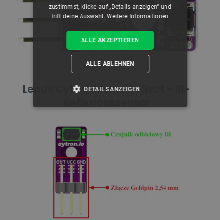
zustimmst, klicke auf „Details anzeigen“ und
triff deine Auswahl.
Weitere Informationen
ALLE AKZEPTIEREN
ALLE ABLEHNEN
Leads Cytron Maker Reflect - IR-
DETAILS ANZEIGEN
Reflexionssensor
UNBEDINGT ERFORDERLICH
PERFORMANCE
TARGETING
FUNKTIONALITÄT