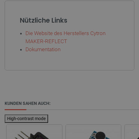
_lb
.botland.de
Nützliche Links
Die Website des Herstellers Cytron
MAKER-REFLECT
Dokumentation
CookieScriptConsent
CookieScript
2 
botland.de
KUNDEN SAHEN AUCH:
isListDisplay
botland.de
High-contrast mode
LaSID
Quality Unit