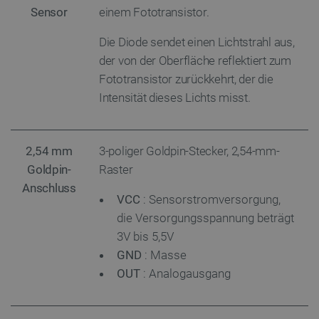
critAccountId
botland.de
9
Sensor
einem Fototransistor.
41
Die Diode sendet einen Lichtstrahl aus,
der von der Oberfläche reflektiert zum
Datenschutzerklärung von Google
Fototransistor zurückkehrt, der die
Intensität dieses Lichts misst.
PrestaShop-[abcdef0123456789]{32}
.botland.de
2 
2,54 mm
3-poliger Goldpin-Stecker, 2,54-mm-
Goldpin-
Raster
Anschluss
LaVisitorId_Ym90bGFuZC5sYWRlc2suY29tLw
.botland.de
VCC
: Sensorstromversorgung,
die Versorgungsspannung beträgt
critData
botland.de
9
3V bis 5,5V
46
GND
: Masse
OUT
: Analogausgang