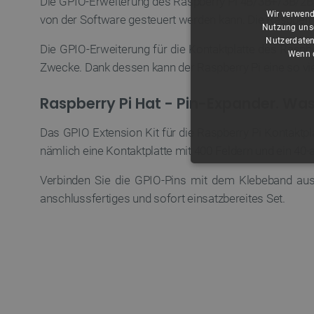
Die GPIO-Erweiterung des Raspberry Pi 4B/3B+/3B/2B/B+
Wir verwend
von der Software gesteuert werden kann. Die Raspberr
Nutzung unse
Nutzerdaten
Die GPIO-Erweiterung für die Kontaktplatte des Raspb
Wenn d
Zwecke. Dank dessen kann der Raspberry Pi eine so vi
Raspberry Pi Hat - Pin-Expander. Was 
Das GPIO Extension Kit für die Raspberry Pi Kontaktpl
nämlich eine Kontaktplatte mit 400 Feldern und ein 40
UNBEDING
Verbinden Sie die GPIO-Pins mit dem Klebeband aus 
anschlussfertiges und sofort einsatzbereites Set.
Unbedingt erforderliche Coo
die unbedingt erforderliche
Name