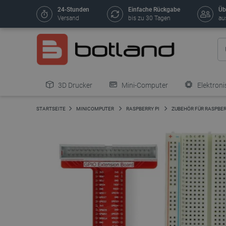
24-Stunden
Einfache Rückgabe
Üb
Versand
bis zu 30 Tagen
au
3D Drucker
Mini-Computer
Elektroni
STARTSEITE
MINICOMPUTER
RASPBERRY PI
ZUBEHÖR FÜR RASPBER