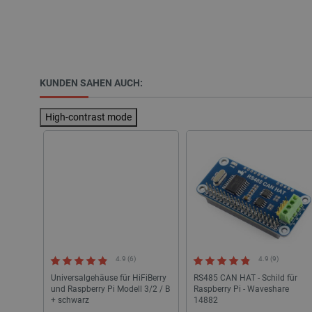
VISITOR_PRIVACY_METAD
critAccountId
KUNDEN SAHEN AUCH:
High-contrast mode
PrestaShop-[abcdef0123456
LaVisitorId_Ym90bGFuZC5
critData
_lb
4.9 (6)
4.9 (9)
Universalgehäuse für HiFiBerry
RS485 CAN HAT - Schild für
und Raspberry Pi Modell 3/2 / B
Raspberry Pi - Waveshare
CookieScriptConsent
+ schwarz
14882