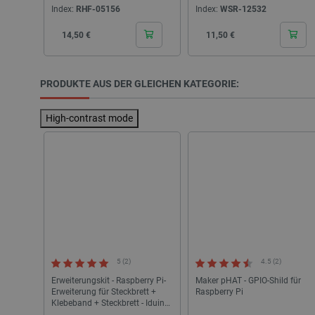
Index:
RHF-05156
Index:
WSR-12532
Cena
Cena
14,50 €
11,50 €
isListDisplay
LaSID
PRODUKTE AUS DER GLEICHEN KATEGORIE:
_smvs
High-contrast mode
critCartData
PHPSESSID
5 (2)
4.5 (2)
_lb_ccc
Erweiterungskit - Raspberry Pi-
Maker pHAT - GPIO-Shild für
Erweiterung für Steckbrett +
Raspberry Pi
Klebeband + Steckbrett - Iduino
RA028