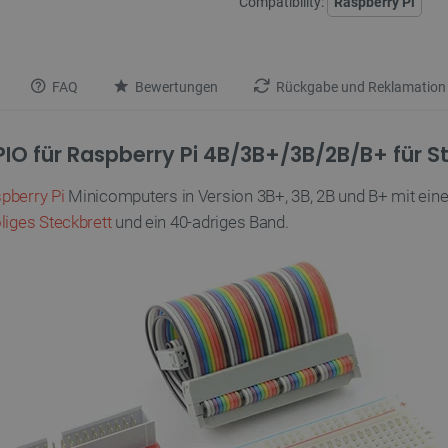
Compatibility:
Raspberry Pi
FAQ
Bewertungen
Rückgabe und Reklamation
IO für Raspberry Pi 4B/3B+/3B/2B/B+ für S
pberry Pi
Minicomputers in Version 3B+, 3B, 2B und B+ mit ei
liges Steckbrett
und ein 40-adriges Band.