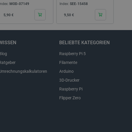
Index:
MOD-07149
Index:
SEE-15458
Index:
Cena
Cena
Cen
5,90 €
9,50 €
10,5
Beschreibung
WISSEN
BELIEBTE KATEGORIEN
Blog
Raspberry Pi 5
Ratgeber
Filamente
Umrechnungskalkulatoren
Arduino
3D-Drucker
Raspberry Pi
Flipper Zero