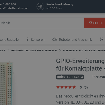
er 1 000 000
Kostenlose Lieferung
sgeführte Bestellungen
ab 100 Euro
SUCHE
sche Bauteile
Sensoren
Roboter und Mechanik
RY PI
GPIO-ERWEITERUNGEN FÜR RASPBERRY PI
RASPBERRY PI HAT - E/A ERWEITERUN
GPIO-Erweiterung
für Kontaktplatte
Index:
OST-14314
EAN:
590
5
(
3
)
Das Modul ermöglicht es Ihne
Version 4B, 3B+, 3B, 2B und B