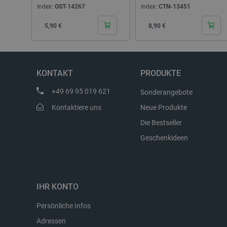
Index:
OST-14267
Index:
CTN-13451
Storage declaration
Cena
Cena
5,90 €
8,90 €
Name
_uetvid
lastExternalReferrer
KONTAKT
PRODUKTE
__ps_checkoutPayPalSdkIn
+49 69 95 019 621
Sonderangebote
lastExternalReferrerTime
Kontaktiere uns
Neue Produkte
_uetsid_exp
Die Bestseller
_gcl_ls
lbx_ac_easystorage
Geschenkideen
_cltk
_smvc
cartSkuToUrl
IHR KONTO
_uetvid_exp
Persönliche Infos
_uetsid
Adressen
luigis.env.v2.159265-30990