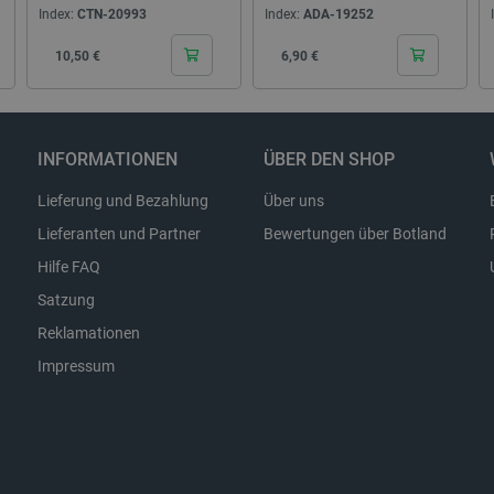
Index:
CTN-20993
Index:
ADA-19252
Cena
Cena
10,50 €
6,90 €
Storage type
Lokaler Speicher
Lokaler Speicher
INFORMATIONEN
ÜBER DEN SHOP
stance_storage__
Lokaler Speicher
Lieferung und Bezahlung
Über uns
Lokaler Speicher
Lieferanten und Partner
Bewertungen über Botland
Lokaler Speicher
Hilfe FAQ
Lokaler Speicher
Sitzungsspeicher
Satzung
Sitzungsspeicher
Reklamationen
Lokaler Speicher
Impressum
Lokaler Speicher
Lokaler Speicher
Lokaler Speicher
7
Sitzungsspeicher