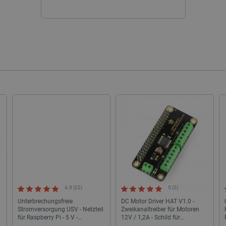
ATA
YouTube
5 Monate 4
Dieses Cookie dient der Speicherung
.youtube.com
Wochen
Datenschutzbestimmungen des Nutze
der Website. Es erfasst Daten über 
Besuchers in Bezug auf verschieden
und -einstellungen, um sicherzustell
zukünftigen Sitzungen geehrt werde
botland.de
9 Minuten
Mit diesem Cookie wird eine Kennung
41 Sekunden
Website eingeloggte Konto gespeiche
entscheidende Rolle, um Kernfunkti
Zusammenhang mit Benutzersitzu
Datenschutzerklärung von Google
zu ermöglichen.
789]{32}
.botland.de
2 Wochen 6
Dieses Cookie ist für den Betrieb d
Tage
Engine basierenden Shops erforderl
sYWRlc2suY29tLw
.botland.de
Sitzung
Dieses Cookie dient der Wiedererk
botland.de
9 Minuten
Dieses Cookie wird verwendet, um k
46 Sekunden
speichern, um die Leistung und Funk
verbessern und eine personalisierte
gewährleisten.
.botland.de
Sitzung
Dieses Cookie wird für Lastausgle
sicherzustellen, dass Web-Seiten-An
Browsersitzung auf denselben Serve
4.9 (22)
5 (2)
wodurch die Leistung und die Nutze
verbessert werden.
Unterbrechungsfreie
DC Motor Driver HAT V1.0 -
Stromversorgung USV - Netzteil
Zweikanaltreiber für Motoren
CookieScript
2 Monate 4
Dieses Cookie wird vom Cookie-Scri
für Raspberry Pi - 5 V -
12V / 1,2A - Schild für
botland.de
Wochen
um die Einwilligungseinstellungen 
Waveshare 18306
Raspberry Pi - DFRobot