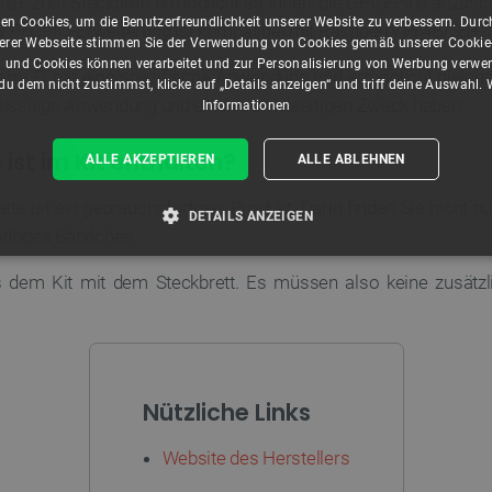
 zum Steckbrett ermöglicht es Ihnen, die GPIO-Pins anzuschli
en Cookies, um die Benutzerfreundlichkeit unserer Website zu verbessern. Durch
y Pi GPIO-Erweiterung ist kompatibel mit Raspberry Pi 4B/3B
rer Webseite stimmen Sie der Verwendung von Cookies gemäß unserer Cookie-R
 und Cookies können verarbeitet und zur Personalisierung von Werbung verwe
erry Pi hat eine spezifische Anwendung und ermöglicht gleichz
u dem nicht zustimmst, klicke auf „Details anzeigen“ und triff deine Auswahl.
elseitige Anwendung und einen so vielseitigen Zweck haben.
Informationen
ist im Kit enthalten?
ALLE AKZEPTIEREN
ALLE ABLEHNEN
atte ist ein gebrauchsfertiges Produkt. Darin finden Sie nicht
DETAILS ANZEIGEN
-adriges Bändchen.
T ERFORDERLICH
PERFORMANCE
TARGETING
dem Kit mit dem Steckbrett. Es müssen also keine zusätzli
Unbedingt erforderlich
Performance
Targeting
Funktionalität
Nützliche Links
kies ermöglichen wesentliche Kernfunktionen der Website wie die Benutzeranmeldung und
n Cookies kann die Website nicht ordnungsgemäß verwendet werden.
Website des Herstellers
Anbieter
/
Ablaufdatum
Beschreibung
Domäne