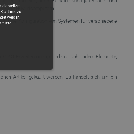
eßen, also Pins, deren Funktion konfigurierbar ist und
 die weitere
+/3B/2B/B+ Minicomputern.
ichtlinie zu.
ndet werden.
eitig die Konfiguration von Systemen für verschiedene
Weitere
 nur GPIO-Erweiterungen, sondern auch andere Elemente,
FUNKTIONALITÄT
chen Artikel gekauft werden. Es handelt sich um ein
 die Kontoverwaltung. Ohne