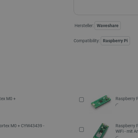
Hersteller:
Waveshare
Compatibility:
Raspberry Pi
tex M0 +
Raspberry P
Cortex M0 + CYW43439 -
Raspberry 
WiFi - mit 