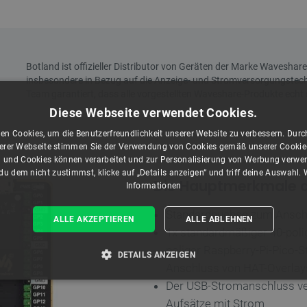
Diese Webseite verwendet Cookies.
en Cookies, um die Benutzerfreundlichkeit unserer Website zu verbessern. Durch
rer Webseite stimmen Sie der Verwendung von Cookies gemäß unserer Cookie-R
 und Cookies können verarbeitet und zur Personalisierung von Werbung verwe
u dem nicht zustimmst, klicke auf „Details anzeigen“ und triff deine Auswahl.
Die Hauptmerkmale 
Informationen
Standardbuchse zum Anschl
ALLE AKZEPTIEREN
ALLE ABLEHNEN
1x standardmäßiger 40-poli
poliger Raspberry-Pi-Pico-S
DETAILS ANZEIGEN
Anschluss von HAT-Overlay
Der USB-Stromanschluss ve
T ERFORDERLICH
PERFORMANCE
TARGETING
Aufsätze mit Strom