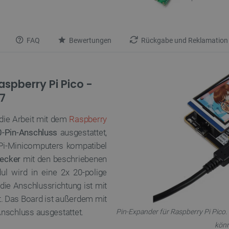
FAQ
Bewertungen
Rückgabe und Reklamation
spberry Pi Pico -
7
 die Arbeit mit dem
Raspberry
0-Pin-Anschluss
ausgestattet,
 Pi-Minicomputers kompatibel
tecker
mit den beschriebenen
l wird in eine 2x 20-polige
die Anschlussrichtung ist mit
. Das Board ist außerdem mit
nschluss ausgestattet.
Pin-Expander für Raspberry Pi Pico.
könn