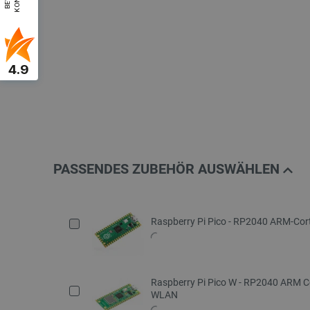
4.9
PASSENDES ZUBEHÖR AUSWÄHLEN
Raspberry Pi Pico - RP2040 ARM-Cor
Raspberry Pi Pico W - RP2040 ARM 
WLAN