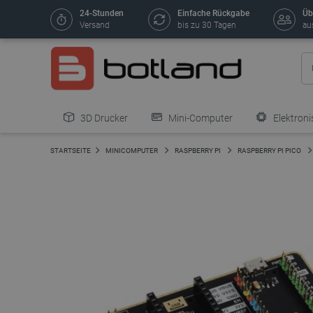
24-Stunden
Einfache Rückgabe
Üb
Versand
bis zu 30 Tagen
au
3D Drucker
Mini-Computer
Elektroni
STARTSEITE
MINICOMPUTER
RASPBERRY PI
RASPBERRY PI PICO