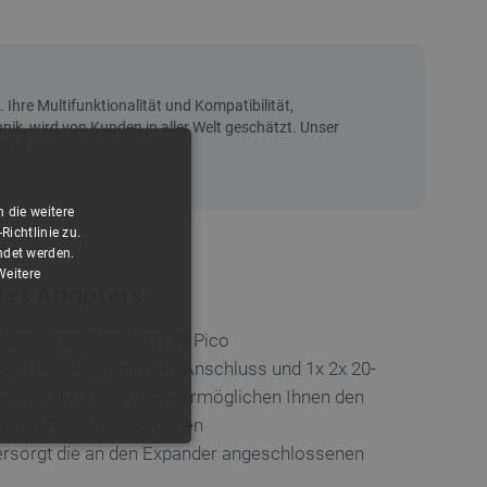
 die weitere
ichtlinie zu.
ndet werden.
Weitere
des Adapters
uss eines Raspberry Pi Pico
ger GPIO-Raspberry-Pi-Anschluss und 1x 2x 20-
tecker, die Anschlüsse ermöglichen Ihnen den
s und Pico-Erweiterungen
rsorgt die an den Expander angeschlossenen
FUNKTIONALITÄT