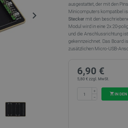
ausgestattet, der mit den Pin
Minicomputers kompatibel ist
Stecker
mit den beschriebene
Modul wird in eine 2x 20-poli
und die Anschlussrichtung i
gekennzeichnet. Das Board i
zusätzlichen Micro-USB-Ansc
6,90 €
5,80 € zzgl. MwSt.
+
IN DE
−