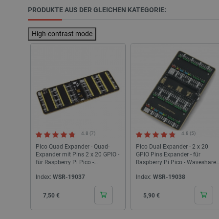
PRODUKTE AUS DER GLEICHEN KATEGORIE:
High-contrast mode
_lb_ccc
Storage declaration
Name
_uetvid
4.8 (7)
4.8 (5)
Pico Quad Expander - Quad-
Pico Dual Expander - 2 x 20
lastExternalReferrer
Expander mit Pins 2 x 20 GPIO -
GPIO Pins Expander - für
__ps_checkoutPayPalSdkIn
für Raspberry Pi Pico -
Raspberry Pi Pico - Waveshare
Waveshare 19361
19343
lastExternalReferrerTime
Index:
WSR-19037
Index:
WSR-19038
_uetsid_exp
Cena
Cena
7,50 €
5,90 €
_gcl_ls
lbx_ac_easystorage