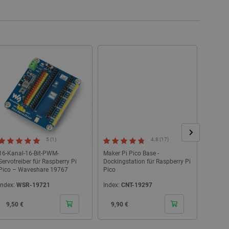
lgemeine Kennung, die zum
ablen verwendet wird.
ne zufällig generierte
wendet wird, kann für die
iel ist jedoch die
r einen Benutzer zwischen
ligung des Nutzers zur
bsite zu speichern und die
gen zu gewährleisten, um
tegorien von Cookies zu
Beschreibung
5 (1)
4.8 (17)
16-Kanal-16-Bit-PWM-
Maker Pi Pico Base -
2-Kana
Servotreiber für Raspberry Pi
Dockingstation für Raspberry Pi
SP3232
Pico – Waveshare 19767
Pico
Raspber
RS232 
Index:
WSR-19721
Index:
CNT-19297
Index:
Cena
Cena
Cen
9,50 €
9,90 €
6,00