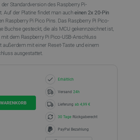
s der Standardversion des Raspberry Pi-
. Auf der Platine findet man auch
einen 2x 20-Pin
n Raspberry Pi Pico Pins. Das Raspberry Pi Pico-
ge Buchse gesteckt, die als MCU gekennzeichnet ist,
st mit dem Raspberry Pi Pico-USB-Anschluss
st außerdem mit einer Reset-Taste und einem
hluss ausgestattet.
Erhältlich
Versand
24h
N WARENKORB
Lieferung
ab 4,99 €
30 Tage
Rückgaberecht
PayPal Bezahlung