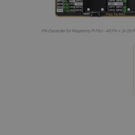
Unbedingt erforderliche Coo
Pin-Expander für Raspberry Pi Pico - 40-Pin + 2x 20-
die unbedingt erforderliche
Name
VISITOR_PRIVACY_METAD
critAccountId
PrestaShop-[abcdef0123456
LaVisitorId_Ym90bGFuZC5
critData