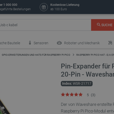
er 1 000 000
Kostenlose Lieferung
sgeführte Bestellungen
ab 100 Euro
SUCHE
sche Bauteile
Sensoren
Roboter und Mechanik
GPIO-ERWEITERUNGEN UND HATS FÜR RASPBERRY PI PICO
RASPBERRY PI PICO HAT - E/A
Pin-Expander für 
20-Pin - Wavesha
Index:
WSR-21717
5
(
3
)
Der von Waveshare erstellte 
Raspberry Pi Pico-Modul entw