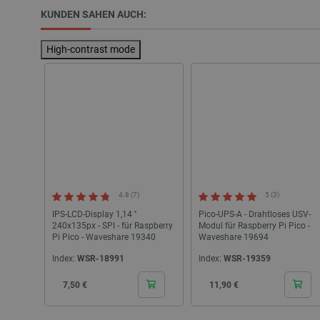
KUNDEN SAHEN AUCH:
High-contrast mode
_lb
CookieScriptConsent
isListDisplay
LaSID
4.8 (7)
5 (3)
IPS-LCD-Display 1,14 ''
Pico-UPS-A - Drahtloses USV-
240x135px - SPI - für Raspberry
Modul für Raspberry Pi Pico -
_smvs
Pi Pico - Waveshare 19340
Waveshare 19694
Index:
WSR-18991
Index:
WSR-19359
critCartData
Cena
Cena
7,50 €
11,90 €
PHPSESSID