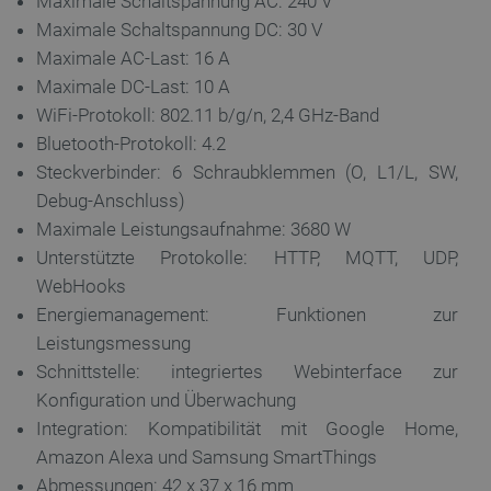
Maximale Schaltspannung AC: 240 V
.youtube.com
Maximale Schaltspannung DC: 30 V
Maximale AC-Last: 16 A
Maximale DC-Last: 10 A
WiFi-Protokoll: 802.11 b/g/n, 2,4 GHz-Band
Bluetooth-Protokoll: 4.2
Steckverbinder: 6 Schraubklemmen (O, L1/L, SW,
Debug-Anschluss)
Maximale Leistungsaufnahme: 3680 W
critAccountId
botland.de
9
Unterstützte Protokolle: HTTP, MQTT, UDP,
41
WebHooks
Energiemanagement: Funktionen zur
Datenschutzerklärung von Google
Leistungsmessung
Schnittstelle: integriertes Webinterface zur
Konfiguration und Überwachung
Integration: Kompatibilität mit Google Home,
PrestaShop-[abcdef0123456789]{32}
.botland.de
2 
Amazon Alexa und Samsung SmartThings
Abmessungen: 42 x 37 x 16 mm