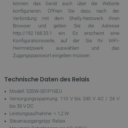
können das Gerät auch über die Website
konfigurieren. Öffnen Sie dazu nach der
PERFORMANCE
Verbindung mit dem Shelly-Netzwerk Ihren
TARGETING
Browser und geben Sie die Adresse
http://192.168.33.1 ein. Es erscheint eine
FUNKTIONALITÄT
Konfigurationsseite, auf der Sie Ihr WiFi-
Heimnetzwerk auswählen und das
Zugangspasswort eingeben müssen
Unbedingt erforderlich
Performance
Targeting
Funktionalität
Technische Daten des Relais
Unbedingt erforderliche Cookies ermöglichen
wesentliche Kernfunktionen der Website wie die
Modell: S3SW-001P16EU
Benutzeranmeldung und die Kontoverwaltung.
Ohne die unbedingt erforderlichen Cookies kann
Versorgungsspannung: 110 V bis 240 V AC / 24 V
die Website nicht ordnungsgemäß verwendet
bis 30 V DC
werden.
Leistungsaufnahme: < 1,2 W
Anbieter
/
Name
Ab
Domäne
Steuerausgangstyp: Relais
VISITOR_PRIVACY_METADATA
YouTube
5 