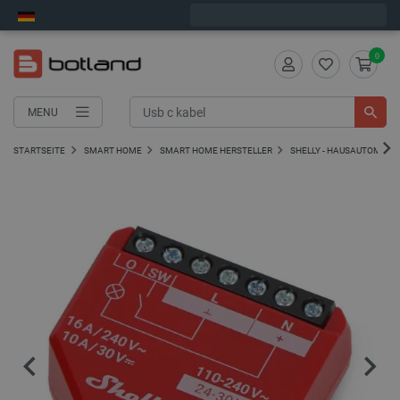
Wir verschicken am Montag
0
MENU
STARTSEITE
SMART HOME
SMART HOME HERSTELLER
SHELLY - HAUSAUTOMATI