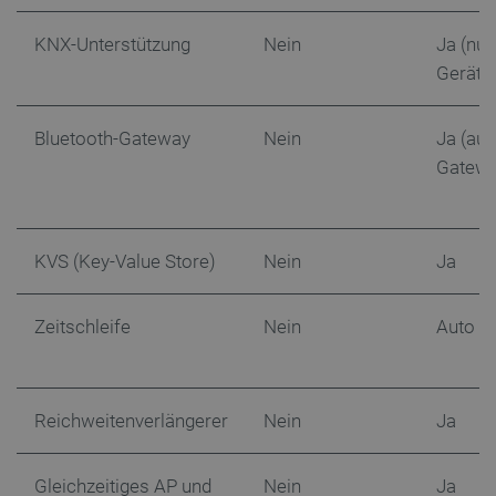
KNX-Unterstützung
Nein
Ja (nu
Geräte
Storage declaration
Bluetooth-Gateway
Nein
Ja (auß
Name
Storage type
Gatewa
_uetvid
Lokaler Speicher
lastExternalReferrer
Lokaler Speicher
__ps_checkoutPayPalSdkInstance_storage__
Lokaler Speicher
KVS (Key-Value Store)
Nein
Ja
lastExternalReferrerTime
Lokaler Speicher
_uetsid_exp
Lokaler Speicher
Zeitschleife
Nein
Auto EI
_gcl_ls
Lokaler Speicher
lbx_ac_easystorage
Sitzungsspeicher
_cltk
Sitzungsspeicher
Reichweitenverlängerer
Nein
Ja
_smvc
Lokaler Speicher
cartSkuToUrl
Lokaler Speicher
Gleichzeitiges AP und
Nein
Ja