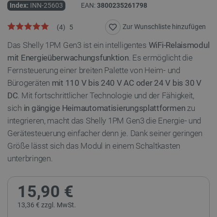
Index:
INN-25603
EAN:
3800235261798
Zur Wunschliste hinzufügen
(
4
)
5
Das Shelly 1PM Gen3 ist ein intelligentes
WiFi-Relaismodul
mit Energieüberwachungsfunktion
. Es ermöglicht die
Fernsteuerung einer breiten Palette von Heim- und
Bürogeräten
mit 110 V bis 240 V AC oder 24 V bis 30 V
DC
. Mit fortschrittlicher Technologie und der Fähigkeit,
sich
in gängige Heimautomatisierungsplattformen
zu
integrieren, macht das Shelly 1PM Gen3 die Energie- und
Gerätesteuerung einfacher denn je. Dank seiner geringen
Größe lässt sich das Modul in einem Schaltkasten
unterbringen.
15,90 €
13,36 € zzgl. MwSt.