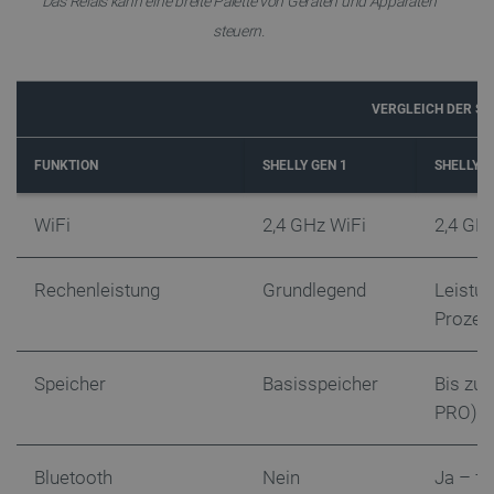
Das Relais kann eine breite Palette von Geräten und Apparaten
steuern.
VERGLEICH DER SH
isListDisplay
botland.de
FUNKTION
SHELLY GEN 1
SHELLY G
LaSID
Quality Unit
WiFi
2,4 GHz WiFi
2,4 GH
LLC
botland.de
Rechenleistung
Grundlegend
Leistu
Prozes
_smvs
.botland.de
59
49
Speicher
Basisspeicher
Bis zu 
PRO)
critCartData
botland.de
9
50
Bluetooth
Nein
Ja – fü