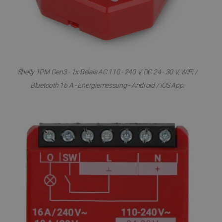
Shelly 1PM Gen3 - 1x Relais AC 110 - 240 V, DC 24 - 30 V, WiFi /
Bluetooth 16 A - Energiemessung - Android / iOS App.