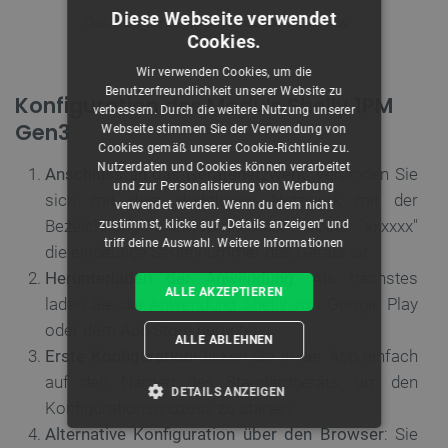
Diese Webseite verwendet
Das Relais benötigt kein zusätzliches Gateway.
Cookies.
Wir verwenden Cookies, um die
Benutzerfreundlichkeit unserer Website zu
Konfiguration des Moduls Shelly 1PM
verbessern. Durch die weitere Nutzung unserer
Gen3
Webseite stimmen Sie der Verwendung von
Cookies gemäß unserer Cookie-Richtlinie zu.
Nutzerdaten und Cookies können verarbeitet
Anschluss an das Gerätenetzwerk
: Verbinden Sie
und zur Personalisierung von Werbung
sich mit dem drahtlosen Netzwerk mit der
verwendet werden. Wenn du dem nicht
Bezeichnung
"shelly1pm-xxxxxx"
, wobei
"xxxxxx"
zustimmst, klicke auf „Details anzeigen“ und
triff deine Auswahl.
Weitere Informationen
die eindeutige Seriennummer des Geräts ist
Herunterladen der Anwendung
: Als nächstes
ALLE AKZEPTIEREN
laden Sie die Anwendung
Shelly
von Google Play
oder dem App Store herunter
ALLE ABLEHNEN
Erste Konfiguration
Klicken Sie in der App einfach
auf den Namen des Standardgeräts, um den
DETAILS ANZEIGEN
Konfigurationsprozess zu starten.
Alternative Konfiguration über den Browser
: Sie
UNBEDINGT ERFORDERLICH