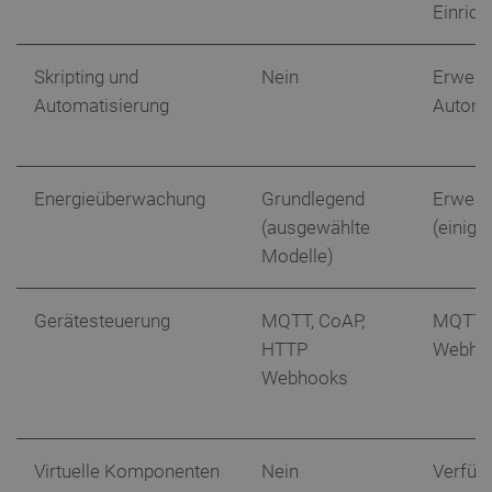
Einrich
Skripting und
Nein
Erweite
PHPSESSID
PHP.net
Automatisierung
Automa
botland.de
Energieüberwachung
Grundlegend
Erweit
(ausgewählte
(einige
Modelle)
Gerätesteuerung
MQTT, CoAP,
MQTTS
HTTP
Webhoo
Webhooks
_lb_ccc
.botland.de
Virtuelle Komponenten
Nein
Verfüg