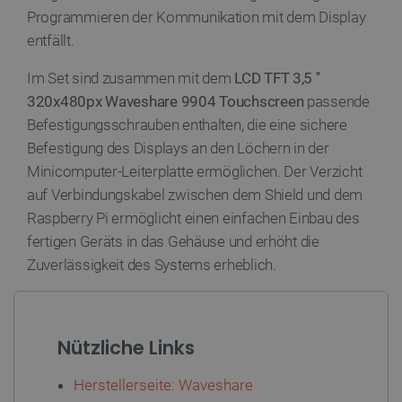
Programmieren der Kommunikation mit dem Display
entfällt.
Im Set sind zusammen mit dem
LCD TFT 3,5 ''
320x480px Waveshare 9904 Touchscreen
passende
Storage declaration
Befestigungsschrauben enthalten, die eine sichere
Befestigung des Displays an den Löchern in der
Name
Storage type
Minicomputer-Leiterplatte ermöglichen. Der Verzicht
_uetvid
Lokaler Speicher
auf Verbindungskabel zwischen dem Shield und dem
lastExternalReferrer
Lokaler Speicher
Raspberry Pi ermöglicht einen einfachen Einbau des
__ps_checkoutPayPalSdkInstance_storage__
Lokaler Speicher
fertigen Geräts in das Gehäuse und erhöht die
lastExternalReferrerTime
Lokaler Speicher
Zuverlässigkeit des Systems erheblich.
_uetsid_exp
Lokaler Speicher
_gcl_ls
Lokaler Speicher
lbx_ac_easystorage
Sitzungsspeicher
Nützliche Links
_cltk
Sitzungsspeicher
Herstellerseite: Waveshare
_smvc
Lokaler Speicher