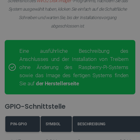
Screenshot des
Win32 Disk Imager
-Programms, nachdem Sie das
System ausgewählt haben, klicken Sie einfach auf die Schaltfläche
Schreiben und warten Sie, bis der Installationsvorgang
abgeschlossen ist.
Eine ausführliche Beschreibung des
Anschlusses und der Installation von Treibern
ohne Änderung des Raspberry-Pi-Systems
sowie das Image des fertigen Systems finden
Sie auf
der Herstellerseite
GPIO-Schnittstelle
PIN-GPIO
SYMBOL
BESCHREIBUNG