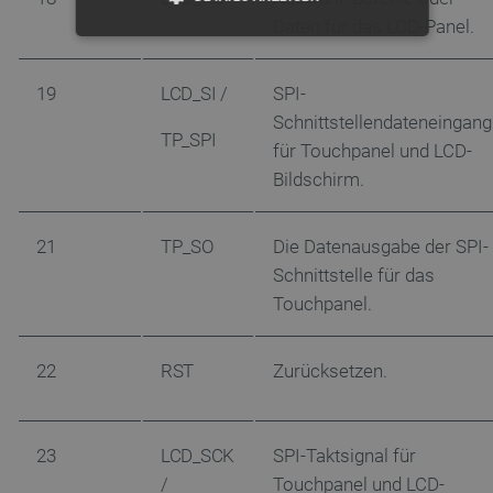
Daten für das LCD-Panel.
UNBEDINGT ERFORDERLICH
19
LCD_SI /
SPI-
PERFORMANCE
Schnittstellendateneingang
TP_SPI
für Touchpanel und LCD-
TARGETING
Bildschirm.
FUNKTIONALITÄT
21
TP_SO
Die Datenausgabe der SPI-
Schnittstelle für das
Touchpanel.
Unbedingt erforderlich
Performance
Targeting
Funktionalität
22
RST
Zurücksetzen.
Unbedingt erforderliche Cookies ermöglichen
wesentliche Kernfunktionen der Website wie die
Benutzeranmeldung und die Kontoverwaltung. Ohne
die unbedingt erforderlichen Cookies kann die
Website nicht ordnungsgemäß verwendet werden.
23
LCD_SCK
SPI-Taktsignal für
Anbieter
/
/
Touchpanel und LCD-
Name
Ab