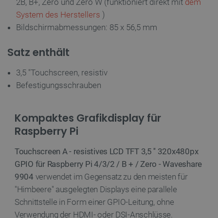
2B, B+, Zero und Zero W (funktioniert direkt mit
dem
botland.de
System des Herstellers
)
Bildschirmabmessungen: 85 x 56,5 mm
Satz enthält
3,5 "Touchscreen, resistiv
isListDisplay
botland.de
Befestigungsschrauben
Kompaktes Grafikdisplay für
LaSID
Quality Unit
LLC
Raspberry Pi
botland.de
Touchscreen A - resistives LCD TFT 3,5 '' 320x480px
GPIO für Raspberry Pi 4/3/2 / B + / Zero - Waveshare
_smvs
.botland.de
5
49
9904
verwendet im Gegensatz zu den meisten für
"Himbeere" ausgelegten Displays eine parallele
Schnittstelle in Form einer GPIO-Leitung, ohne
critCartData
botland.de
9
50
Verwendung der HDMI- oder DSI-Anschlüsse.