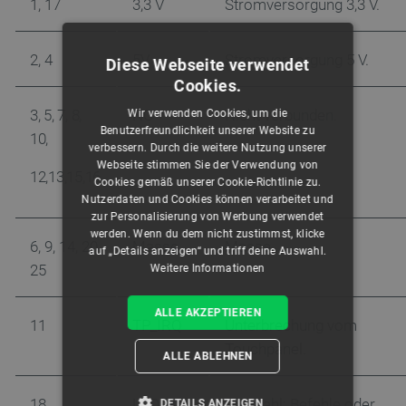
1, 17
3,3 V
Stromversorgung 3,3 V.
2, 4
5V
Stromversorgung 5 V.
Diese Webseite verwendet
Cookies.
3, 5, 7, 8,
NC
Nicht verbunden.
Wir verwenden Cookies, um die
Benutzerfreundlichkeit unserer Website zu
10,
verbessern. Durch die weitere Nutzung unserer
Webseite stimmen Sie der Verwendung von
12,13,15,16
Cookies gemäß unserer Cookie-Richtlinie zu.
Nutzerdaten und Cookies können verarbeitet und
zur Personalisierung von Werbung verwendet
werden. Wenn du dem nicht zustimmst, klicke
6, 9, 14, 20,
Masse
Masse.
auf „Details anzeigen“ und triff deine Auswahl.
25
Weitere Informationen
ALLE AKZEPTIEREN
11
TP_IRQ
Unterbrechung vom
Touchpanel.
ALLE ABLEHNEN
18
LCD_RS
Auswahl: Befehle oder
DETAILS ANZEIGEN