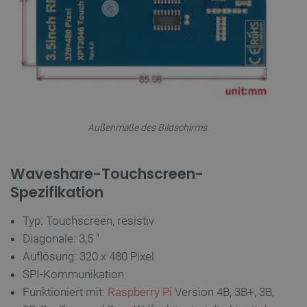
LaVisitorId_Ym90bGFuZC5sYWRlc2suY29tLw
.botland.de
critData
botland.de
9
46
Außenmaße des Bildschirms.
Waveshare-Touchscreen-
_lb
.botland.de
Spezifikation
Typ: Touchscreen, resistiv
Diagonale: 3,5 "
Auflösung: 320 x 480 Pixel
SPI-Kommunikation
Funktioniert mit:
Raspberry Pi
Version 4B, 3B+, 3B,
CookieScriptConsent
CookieScript
2