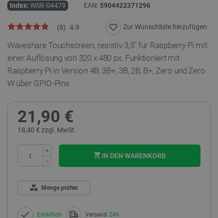
Index:
WSR-04479
EAN:
5904422371296
Zur Wunschliste hinzufügen
(
8
)
4.9
Waveshare Touchscreen, resistiv 3,5" für Raspberry Pi mit
einer Auflösung von 320 x 480 px. Funktioniert mit
Raspberry Pi in Version 4B, 3B+, 3B, 2B, B+, Zero und Zero
W über GPIO-Pins.
21,90 €
18,40 € zzgl. MwSt.
+
IN DEN WARENKORB
−
Menge prüfen
Erhältlich
Versand
24h