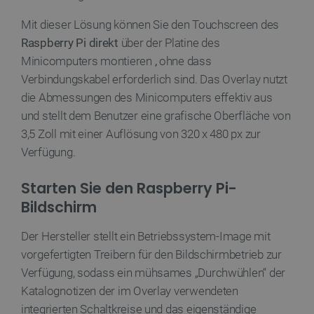
Mit dieser Lösung können Sie den Touchscreen des
Raspberry
Pi
direkt
über der Platine des
Minicomputers montieren
,
ohne dass
Verbindungskabel erforderlich sind. Das Overlay nutzt
PHPSESSID
PHP.net
die Abmessungen des Minicomputers effektiv aus
botland.de
und stellt dem Benutzer eine grafische Oberfläche von
3,5 Zoll mit einer Auflösung von 320 x 480 px zur
Verfügung.
Starten Sie den Raspberry Pi-
Bildschirm
Der Hersteller stellt ein Betriebssystem-Image mit
vorgefertigten Treibern für den Bildschirmbetrieb zur
Verfügung, sodass ein mühsames „Durchwühlen“ der
_lb_ccc
.botland.de
Katalognotizen der im Overlay verwendeten
integrierten Schaltkreise und das eigenständige