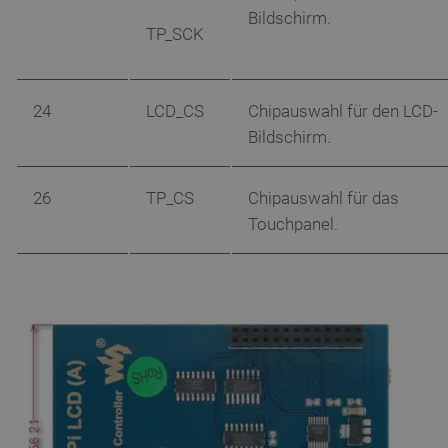
Domäne
Bildschirm.
TP_SCK
VISITOR_PRIVACY_METADATA
YouTube
5
.youtube.com
24
LCD_CS
Chipauswahl für den LCD-
Bildschirm.
26
TP_CS
Chipauswahl für das
Touchpanel.
critAccountId
botland.de
9
41
Datenschutzerklärung von Google
PrestaShop-[abcdef0123456789]{32}
.botland.de
2