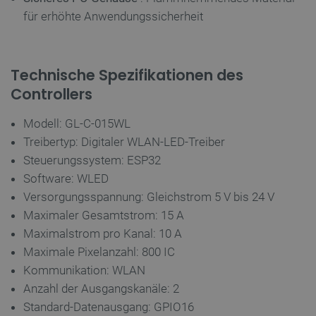
für erhöhte Anwendungssicherheit
Unbedingt erforderlich
Performance
Technische Spezifikationen des
Targeting
Funktionalität
Controllers
Unbedingt erforderliche Cookies ermöglichen
wesentliche Kernfunktionen der Website wie die
Modell: GL-C-015WL
Benutzeranmeldung und die Kontoverwaltung. Ohne
die unbedingt erforderlichen Cookies kann die
Treibertyp: Digitaler WLAN-LED-Treiber
Website nicht ordnungsgemäß verwendet werden.
Steuerungssystem: ESP32
Anbieter
/
Name
Ab
Software: WLED
Domäne
Versorgungsspannung: Gleichstrom 5 V bis 24 V
VISITOR_PRIVACY_METADATA
YouTube
5
.youtube.com
Maximaler Gesamtstrom: 15 A
Maximalstrom pro Kanal: 10 A
Maximale Pixelanzahl: 800 IC
Kommunikation: WLAN
Anzahl der Ausgangskanäle: 2
Standard-Datenausgang: GPIO16