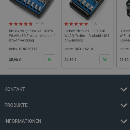
lastExternalReferrer
Lokaler Speicher
__ps_checkoutPayPalSdkInstance_storage__
Lokaler Speicher
4.8 (4)
5 (1)
lastExternalReferrerTime
Lokaler Speicher
BleBox wLightBox v3 - RGBW-
BleBox PixelBox - LED-RGB-
BleBox
_uetsid_exp
Lokaler Speicher
WLAN-LED-Treiber - Android /
WLAN-Treiber - Android / iOS-
WiFi-L
iOS-Anwendung
Anwendung
iOS-A
_gcl_ls
Lokaler Speicher
Index:
BOX-22779
Index:
BOX-16210
Index:
lbx_ac_easystorage
Sitzungsspeicher
_cltk
Sitzungsspeicher
Cena
Cena
Cena
35,90 €
24,50 €
28,90 
_smvc
Lokaler Speicher
cartSkuToUrl
Lokaler Speicher
_uetvid_exp
Lokaler Speicher
KONTAKT
_uetsid
Lokaler Speicher
luigis.env.v2.159265-309907
Sitzungsspeicher
PRODUKTE
INFORMATIONEN
Anbieter
/
Name
Ablaufdatum
Bes