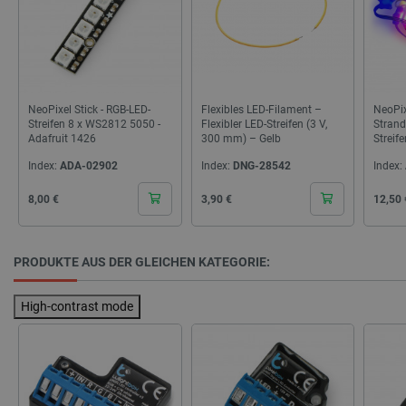
NeoPixel Stick - RGB-LED-
Flexibles LED-Filament –
NeoPix
Streifen 8 x WS2812 5050 -
Flexibler LED-Streifen (3 V,
Strand
Adafruit 1426
300 mm) – Gelb
Streife
- 5V -
Index:
ADA-02902
Index:
DNG-28542
Index:
_lb_ccc
.botland.de
Cena
Cena
Cena
8,00 €
3,90 €
12,50 
PRODUKTE AUS DER GLEICHEN KATEGORIE:
High-contrast mode
Storage declaration
Name
Storage type
_uetvid
Lokaler Speicher