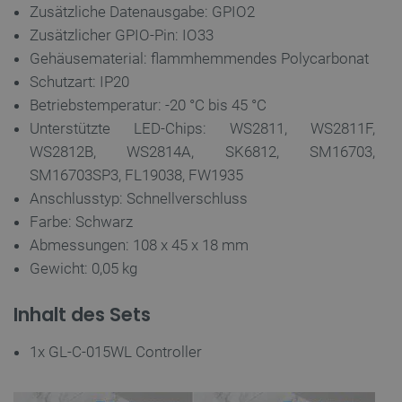
Zusätzliche Datenausgabe: GPIO2
Zusätzlicher GPIO-Pin: IO33
critAccountId
botland.de
9
Gehäusematerial: flammhemmendes Polycarbonat
41
Schutzart: IP20
Betriebstemperatur: -20 °C bis 45 °C
Unterstützte LED-Chips: WS2811, WS2811F,
Datenschutzerklärung von Google
WS2812B, WS2814A, SK6812, SM16703,
SM16703SP3, FL19038, FW1935
Anschlusstyp: Schnellverschluss
PrestaShop-[abcdef0123456789]{32}
.botland.de
2
Farbe: Schwarz
Abmessungen: 108 x 45 x 18 mm
Gewicht: 0,05 kg
LaVisitorId_Ym90bGFuZC5sYWRlc2suY29tLw
.botland.de
Inhalt des Sets
critData
botland.de
9
46
1x GL-C-015WL Controller