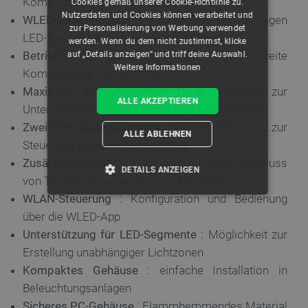
Kommunikation
Cookies gemäß unserer Cookie-Richtlinie zu.
Nutzerdaten und Cookies können verarbeitet und
WLED-Unterstützung
: Kompatibel mit gängigen
zur Personalisierung von Werbung verwendet
LED-Beleuchtungssteuerungssystemen
werden. Wenn du dem nicht zustimmst, klicke
Betriebsspannung von 5 V bis 24 V DC
: breite
auf „Details anzeigen“ und triff deine Auswahl.
Weitere Informationen
Kompatibilität mit LED-Streifen
Maximaler Ausgangsstrom 15 A
: Fähigkeit zur
ALLE AKZEPTIEREN
Unterstützung umfangreicher LED-Installationen
Zwei GPIO-Datenausgänge
: GPIO16 und GPIO2 zur
ALLE ABLEHNEN
Steuerung adressierbarer Bänder
Zusätzlicher Pin IO33
: Möglichkeit zum Anschluss
DETAILS ANZEIGEN
von Tasten, Sensoren und DIY-Elementen
WLAN-Steuerung
: Konfiguration und Bedienung
UNBEDINGT ERFORDERLICH
über die WLED-App
PERFORMANCE
Unterstützung für LED-Segmente
: Möglichkeit zur
Erstellung unabhängiger Lichtzonen
TARGETING
Kompaktes Gehäuse
: einfache Installation in
Beleuchtungsanlagen
FUNKTIONALITÄT
Sicheres PC-Gehäuse
: Flammhemmendes Material