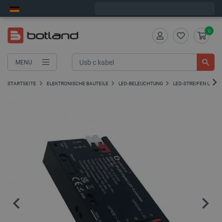
Bestelle in:
11
:
31
:
47
, und wir versenden heute!
0
MENU
STARTSEITE
ELEKTRONISCHE BAUTEILE
LED-BELEUCHTUNG
LED-STREIFEN UND -