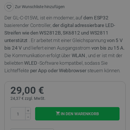
Zur Wunschliste hinzufügen
Der GL-C-015WL ist ein moderner, auf
dem ESP32
basierender Controller,
der digital adressierbare LED-
Streifen wie den WS2812B, SK6812 und WS2811
unterstützt
. Er arbeitet mit einer Gleichspannung
von 5 V
bis 24 V
und liefert einen Ausgangsstrom
von bis zu 15 A.
Die Kommunikation erfolgt über
WLAN
, und er ist mit der
beliebten
WLED
-Software kompatibel, sodass Sie
Lichteffekte
per App oder Webbrowser
steuern können.
29,00 €
24,37 € zzgl. MwSt.
+
IN DEN WARENKORB
−