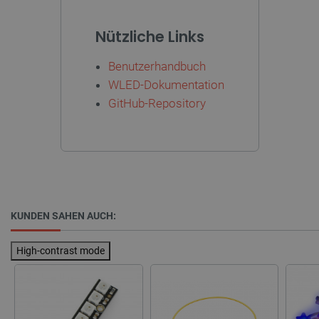
LaSID
Quality Unit
Nützliche Links
LLC
botland.de
Benutzerhandbuch
WLED-Dokumentation
_smvs
.botland.de
5
GitHub-Repository
49
critCartData
botland.de
9
50
KUNDEN SAHEN AUCH:
High-contrast mode
PHPSESSID
PHP.net
botland.de