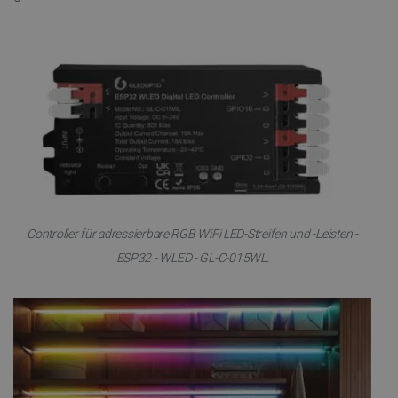
Controller für adressierbare RGB WiFi LED-Streifen und -Leisten -
ESP32 - WLED - GL-C-015WL.