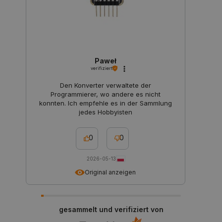
_lb_ccc
.botland.de
Paweł
verifiziert
Den Konverter verwaltete der
Storage declaration
Programmierer, wo andere es nicht
konnten. Ich empfehle es in der Sammlung
Name
Storage type
jedes Hobbyisten
_uetvid
Lokaler Speicher
lastExternalReferrer
Lokaler Speicher
0
0
__ps_checkoutPayPalSdkInstance_storage__
Lokaler Speicher
2026-05-13
lastExternalReferrerTime
Lokaler Speicher
Original anzeigen
_uetsid_exp
Lokaler Speicher
_gcl_ls
Lokaler Speicher
lbx_ac_easystorage
Sitzungsspeicher
gesammelt und verifiziert von
_cltk
Sitzungsspeicher