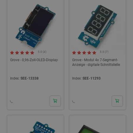
Zubehörteile auf Ihre Bedürfnisse zugeschnitten zur Verfügung. Die
beste Zeit, um danach zu suchen, ist, guten Kaffee zu trinken und in
Ruhe in einem bewährten Geschäft einzukaufen, nämlich Botland.
5.0 (4)
5.0 (7)
Grove - 0,96-Zoll-OLED-Display
Grove - Modul 4x 7-Segment-
Anzeige - digitale Schnittstelle
Index:
SEE-13338
Index:
SEE-11293
24h
24h