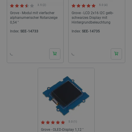
3.5 (2)
5.0 (4)
Grove - Modul mit vierfacher
Grove - LCD 2x16 I2C gelb-
alphanumerischer Rotanzeige
schwarzes Display mit
0,54 ''
Hintergrundbeleuchtung
Index:
SEE-14733
Index:
SEE-14735
24h
24h
5.0 (1)
Grove - OLED-Display 1,12 ''