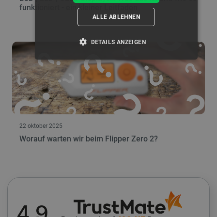
funktioniert - ein kleiner Leitfaden
ALLE ABLEHNEN
DETAILS ANZEIGEN
UNBEDINGT ERFORDERLICH
PERFORMANCE
TARGETING
FUNKTIONALITÄT
22 oktober 2025
Worauf warten wir beim Flipper Zero 2?
Unbedingt erforderlich
Performance
Targeting
Funktionalität
Unbedingt erforderliche Cookies ermöglichen
wesentliche Kernfunktionen der Website wie die
Benutzeranmeldung und die Kontoverwaltung. Ohne die
4.9
unbedingt erforderlichen Cookies kann die Website