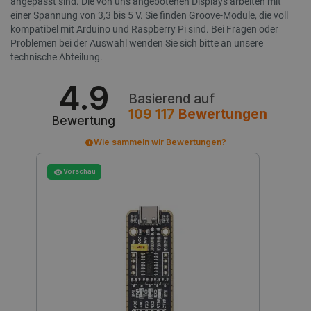
angepasst sind. Die von uns angebotenen Displays arbeiten mit
critCartData
botland.de
einer Spannung von 3,3 bis 5 V. Sie finden Groove-Module, die voll
5
kompatibel mit Arduino und Raspberry Pi sind. Bei Fragen oder
Problemen bei der Auswahl wenden Sie sich bitte an unsere
technische Abteilung.
4.9
Basierend auf
109 117
Bewertungen
PHPSESSID
PHP.net
Bewertung
botland.de
Wie sammeln wir Bewertungen?
Vorschau