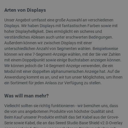
Arten von Displays
CookieScriptConsent
CookieScript
2
botland.de
Unser Angebot umfasst eine große Auswahl an verschiedenen
Displays. Wir haben Displays mit fantastischen Farben sowie mit
hoher Displayhelligkeit. Dies ermöglicht ein sicheres und
verständliches Ablesen auch unter erschwerten Bedingungen.
Außerdem können wir zwischen Displays mit einer
unterschiedlichen Anzahl von Segmenten wählen. Beispielsweise
können wir eine 7-Segment-Anzeige wählen, mit der Sie vier Zahlen
isListDisplay
botland.de
mit einem Doppelpunkt sowie einige Buchstaben anzeigen können.
Wir können jedoch die 14-Segment-Anzeige verwenden, die ein
Modul mit einer doppelten alphanumerischen Anzeige hat. Auf die
Anwendung kommt es an, und wir tun unser Möglichstes, um Ihnen
LaSID
Quality Unit
ein Sortiment für jeden Anlass zur Verfügung zu stellen.
LLC
botland.de
Was will man mehr?
Vielleicht sollten sie richtig funktionieren - wir bemühen uns, dass
_smvs
.botland.de
5
die von uns angebotenen Produkte von höchster Qualität sind.
4
Beim Kauf unserer Produkte enthält das Set Kabel aus der Grove-
Serie sowie Kabel, die an das Seeed Studio Base Shield v2.0-Overlay