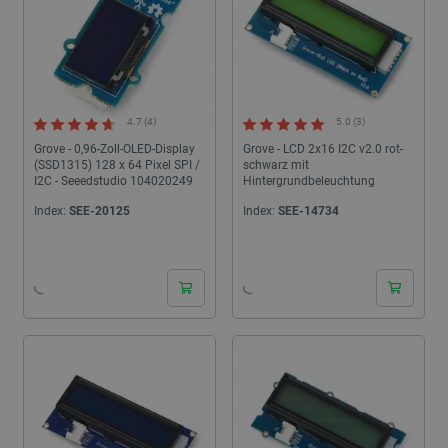
4.7 (4)
5.0 (3)
Grove - 0,96-Zoll-OLED-Display
Grove - LCD 2x16 I2C v2.0 rot-
(SSD1315) 128 x 64 Pixel SPI /
schwarz mit
I2C - Seeedstudio 104020249
Hintergrundbeleuchtung
Index:
SEE-20125
Index:
SEE-14734
24h
24h