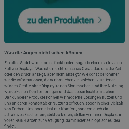
PrestaShop-[abcdef0123456789]{32}
.botland.de
2
LaVisitorId_Ym90bGFuZC5sYWRlc2suY29tLw
.botland.de
critData
botland.de
4
Was die Augen nicht sehen können ...
Ein altes Sprichwort, und es funktioniert sogar in einem so trivialen
Fall wie Displays. Was ist ein elektronisches Gerät, das uns die Zeit
oder den Druck anzeigt, aber nicht anzeigt? Wie sonst bekommen
wir die Informationen, die wir brauchen? In solchen Situationen
würden Geräte ohne Display keinen Sinn machen, und ihre Nutzung
_lb
.botland.de
würde keinen Komfort bringen und das Leben leichter machen.
Dank unserer Produkte können wir moderne Lösungen nutzen und
uns an deren komfortabler Nutzung erfreuen, sogar in einer Vielzahl
von Farben. Um Ihnen nicht nur Komfort, sondern auch ein
attraktives Erscheinungsbild zu bieten, stellen wir Ihnen Displays in
vollen RGB-Farben zur Verfügung, damit jeder sein optisches Ideal
findet.